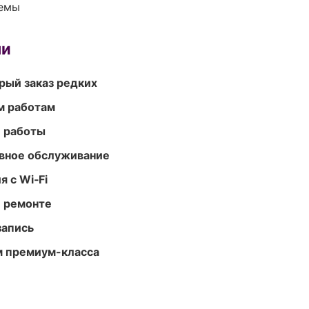
темы
ми
рый заказ редких
м работам
е работы
вное обслуживание
 с Wi‑Fi
и ремонте
запись
м премиум-класса