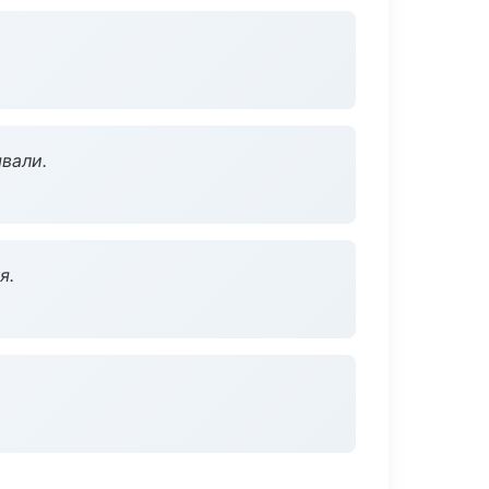
вали.
я.