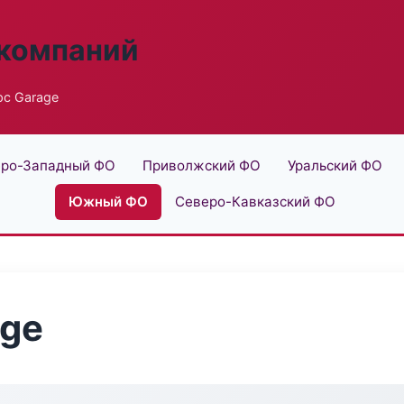
 компаний
с Garage
ро-Западный ФО
Приволжский ФО
Уральский ФО
Южный ФО
Северо-Кавказский ФО
age