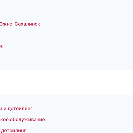
— Южно-Сахалинск
ла
а и детейлинг
ское обслуживание
 детейлинг