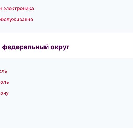
и электроника
 обслуживание
 федеральный округ
оль
поль
Дону