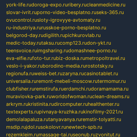
york-life.ru
doroga-expo.ru
ribery.ru
cleanmedicine.ru
slovar-ivrit.ru
porno-video-besplatno.ru
seks-365.ru
ovucontrol.ru
sloty-igrovyye-avtomaty.ru
ru-industriya.ru
russkoe-porno-besplatno.ru
belgorod-day.ru
digilith.ru
pichkurovlab.ru
medic-today.ru
taksu.ru
comp123.ru
don-ykt.ru
teensvoice.ru
imgsharing.ru
domashnee-porno.ru
eva-elfie.ru
foto-tur.ru
biz-doska.ru
metropoltravel.ru
veslo-i-yakor.ru
borodino-media.ru
rostotsky.ru
regionufa.ru
weiss-bet.ru
zaryna.ru
casinotablet.ru
universalia.ru
remont-mebeli-moscow.ru
termomur.ru
clubfisher.ru
remstirufa.ru
erdamchi.ru
doramamama.ru
muraviovka-park.ru
worldofwoman.ru
clean-dreams.ru
arkrym.ru
kristinita.ru
dircomputer.ru
healthenter.ru
textexperts.ru
pivnaya-kruzhka.ru
kinofilmy-2021.ru
demolalapaluza.ru
tanyavanya.ru
remstir-tolyatti.ru
msdip.ru
jdol.ru
sokolovr.ru
newtech-spb.ru
rezemkleim.ru
massage-tai.ru
seonub.ru
zvonitut.ru