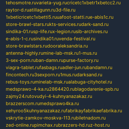
tehosmotre.ru
varieta-yug.ru
cricetc1xbetr1xbetcc2.ru
raytor-d.ru
atillagunn.ru
3d-file.ru
1xbeticricetc1xbetti5.ru
uafoot-statti.ru
e-abis1c.ru
store-brawl-stars.ru
kts-services.ru
dark-sand.ru
sindika-01.ru
sp-life.ru
x-legion.ru
sib-archives.ru
e-abis-1-c.ru
sindika01.ru
venda-festival.ru
store-brawlstars.ru
dooraleksandria.ru
antenna-highly.ru
mine-lab-msk.ru
1-mus.ru
3-sex-porn.ru
ban-damn.ru
purse-factory.ru
viagra-tablet.ru
fasbags.ru
adler-jun.ru
bandamn.ru
fincontech.ru
3sexporn.ru
1mus.ru
darksand.ru
rebus-toys.ru
minelab-msk.ru
alabuga-cityhotel.ru
medsprawo-4-ka.ru
2864420.ru
blagodarenie-spb.ru
zajmy24.ru
tovudyi-4-kuhnyanazakaz.ru
brazzerscom.ru
medsprawo4ka.ru
xehyroo5kuhnyanazakaz.ru
fabrikayfabrikaefabrika.ru
vskrytie-zamkov-moskva-113.ru
biletnadom.ru
zed-online.ru
pimchax.ru
brazzers-hd.ru
z-host.ru