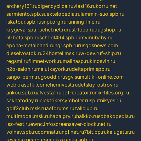
archery161.ru
bigencyclica.ru
vlast16.ru
korru.net
sarmiento.spb.su
extelopedia.ru
lammin-suo.spb.ru
iskatour.spb.ru
snpi.org.ru
running-line.ru
krygeva-spa.ru
chel.net.ru
rust-loco.ru
dugshop.ru
hl-beta.spb.ru
school494.spb.ru
mymubaby.ru
epoha-metalband.ru
ngr.spb.ru
rusgosnews.com
dieselvostok.ru
24hostel.msk.ru
w-dev.ru
f-ship.ru
regsmi.ru
filmnetwork.ru
malinasp.ru
kinosvin.ru
h2o-salon.ru
malutkayork.ru
deltaprim.spb.ru
tango-perm.ru
gooddir.ru
sgv.su
multiki-online.com
webkrasotki.com
cherinvest.ru
detskiy-ostrov.ru
ankou.spb.ru
alvesta1.ru
pdf-creator.ru
nix-files.org.ru
sakhatoday.ru
elektrikersymboler.ru
sputnikyes.ru
golf2club.msk.ru
aeforums.ru
zallclub.ru
multimodal.msk.ru
habaigry.ru
haikko.ru
sobakopedia.ru
isz-fest.ru
ewnc.info
screensaver-clock.net.ru
volnav.spb.ru
comnat.ru
npf.net.ru
7bit.pp.ru
kalugatur.ru
tesiaes.ru
card.com.ru
kazanka.spb.ru