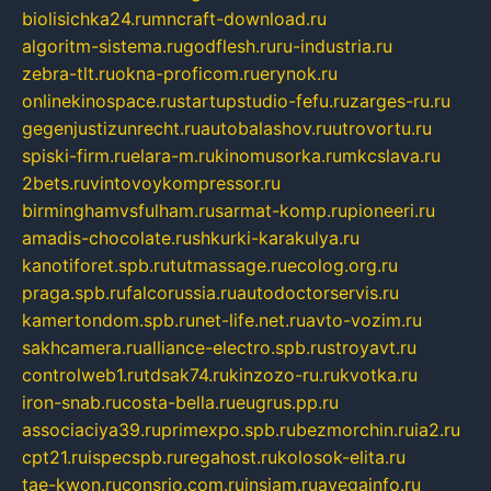
biolisichka24.ru
mncraft-download.ru
algoritm-sistema.ru
godflesh.ru
ru-industria.ru
zebra-tlt.ru
okna-proficom.ru
erynok.ru
onlinekinospace.ru
startupstudio-fefu.ru
zarges-ru.ru
gegenjustizunrecht.ru
autobalashov.ru
utrovortu.ru
spiski-firm.ru
elara-m.ru
kinomusorka.ru
mkcslava.ru
2bets.ru
vintovoykompressor.ru
birminghamvsfulham.ru
sarmat-komp.ru
pioneeri.ru
amadis-chocolate.ru
shkurki-karakulya.ru
kanotiforet.spb.ru
tutmassage.ru
ecolog.org.ru
praga.spb.ru
falcorussia.ru
autodoctorservis.ru
kamertondom.spb.ru
net-life.net.ru
avto-vozim.ru
sakhcamera.ru
alliance-electro.spb.ru
stroyavt.ru
controlweb1.ru
tdsak74.ru
kinzozo-ru.ru
kvotka.ru
iron-snab.ru
costa-bella.ru
eugrus.pp.ru
associaciya39.ru
primexpo.spb.ru
bezmorchin.ru
ia2.ru
cpt21.ru
ispecspb.ru
regahost.ru
kolosok-elita.ru
tae-kwon.ru
consrio.com.ru
insiam.ru
avegainfo.ru