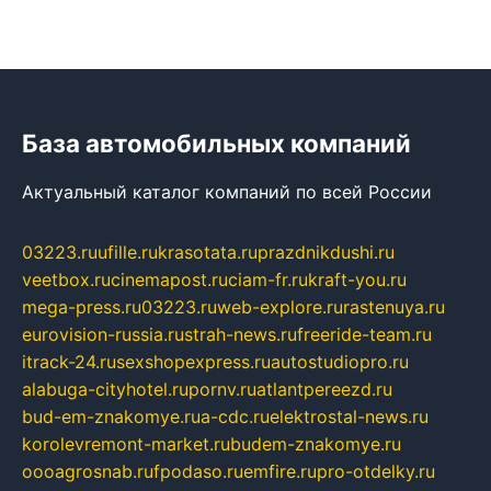
База автомобильных компаний
Актуальный каталог компаний по всей России
03223.ru
ufille.ru
krasotata.ru
prazdnikdushi.ru
veetbox.ru
cinemapost.ru
ciam-fr.ru
kraft-you.ru
mega-press.ru
03223.ru
web-explore.ru
rastenuya.ru
eurovision-russia.ru
strah-news.ru
freeride-team.ru
itrack-24.ru
sexshopexpress.ru
autostudiopro.ru
alabuga-cityhotel.ru
pornv.ru
atlantpereezd.ru
bud-em-znakomye.ru
a-cdc.ru
elektrostal-news.ru
korolevremont-market.ru
budem-znakomye.ru
oooagrosnab.ru
fpodaso.ru
emfire.ru
pro-otdelky.ru