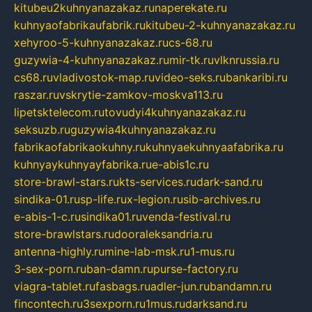
kitubeu2kuhnyanazakaz.ru
naperekate.ru
kuhnyaofabrikaufabrik.ru
kitubeu-2-kuhnyanazakaz.ru
xehyroo-5-kuhnyanazakaz.ru
cs-68.ru
guzywia-4-kuhnyanazakaz.ru
mir-tk.ru
vlknrussia.ru
cs68.ru
vladivostok-map.ru
video-seks.ru
bankaribi.ru
raszar.ru
vskrytie-zamkov-moskva113.ru
lipetsktelecom.ru
tovudyi4kuhnyanazakaz.ru
seksuzb.ru
guzywia4kuhnyanazakaz.ru
fabrikaofabrikaokuhny.ru
kuhnyaekuhnyaafabrika.ru
kuhnyaykuhnyayfabrika.ru
e-abis1c.ru
store-brawl-stars.ru
kts-services.ru
dark-sand.ru
sindika-01.ru
sp-life.ru
x-legion.ru
sib-archives.ru
e-abis-1-c.ru
sindika01.ru
venda-festival.ru
store-brawlstars.ru
dooraleksandria.ru
antenna-highly.ru
mine-lab-msk.ru
1-mus.ru
3-sex-porn.ru
ban-damn.ru
purse-factory.ru
viagra-tablet.ru
fasbags.ru
adler-jun.ru
bandamn.ru
fincontech.ru
3sexporn.ru
1mus.ru
darksand.ru