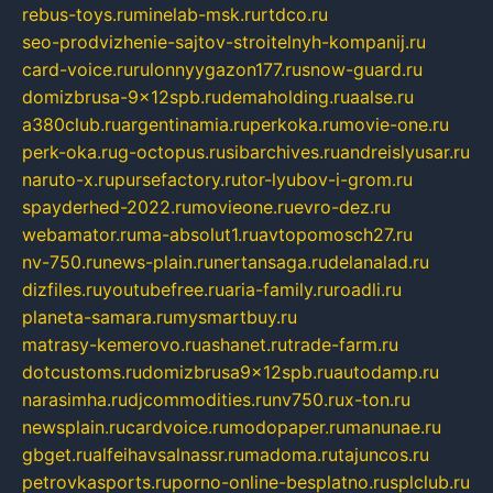
rebus-toys.ru
minelab-msk.ru
rtdco.ru
seo-prodvizhenie-sajtov-stroitelnyh-kompanij.ru
card-voice.ru
rulonnyygazon177.ru
snow-guard.ru
domizbrusa-9x12spb.ru
demaholding.ru
aalse.ru
a380club.ru
argentinamia.ru
perkoka.ru
movie-one.ru
perk-oka.ru
g-octopus.ru
sibarchives.ru
andreislyusar.ru
naruto-x.ru
pursefactory.ru
tor-lyubov-i-grom.ru
spayderhed-2022.ru
movieone.ru
evro-dez.ru
webamator.ru
ma-absolut1.ru
avtopomosch27.ru
nv-750.ru
news-plain.ru
nertansaga.ru
delanalad.ru
dizfiles.ru
youtubefree.ru
aria-family.ru
roadli.ru
planeta-samara.ru
mysmartbuy.ru
matrasy-kemerovo.ru
ashanet.ru
trade-farm.ru
dotcustoms.ru
domizbrusa9x12spb.ru
autodamp.ru
narasimha.ru
djcommodities.ru
nv750.ru
x-ton.ru
newsplain.ru
cardvoice.ru
modopaper.ru
manunae.ru
gbget.ru
alfeihavsalnassr.ru
madoma.ru
tajuncos.ru
petrovkasports.ru
porno-online-besplatno.ru
splclub.ru