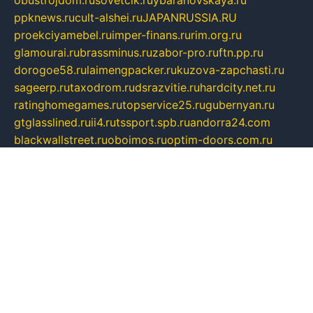
ppknews.ru
cult-alshei.ru
JAPANRUSSIA.RU
proekciyamebel.ru
imper-finans.ru
rim.org.ru
glamourai.ru
brassminus.ru
zabor-pro.ru
ftn.pp.ru
dorogoe58.ru
laimengpacker.ru
kuzova-zapchasti.ru
sageerp.ru
taxodrom.ru
dsrazvitie.ru
hardcity.net.ru
ratinghomegames.ru
topservice25.ru
gubernyan.ru
gtglasslined.ru
ii4.ru
tssport.spb.ru
andorra24.com
blackwallstreet.ru
oboimos.ru
optim-doors.com.ru
ikuch.ru
nycr.org.ru
npa21.ru
vremya-ch.spb.ru
desert000.ru
ivtorgi.ru
ifiori.ru
catalog-statei.ru
dcv.org.ru
spetsmaster174.ru
ipkameryhiseeu.ru
dum26.ru
ruspol.spb.ru
fr-opendp.ru
kam-solnyshko.ru
cheyenne-arapaho.ru
sevzapmetal.spb.ru
ted-lapidus.spb.ru
parasite-eliminator.ru
sigma-complete.ru
modernworld.ru
dama-moda.ru
eholot-group.ru
sk-nvkz.ru
DRONGOLD.RU
democratia2.ru
i-farmer.ru
mass-sport.org