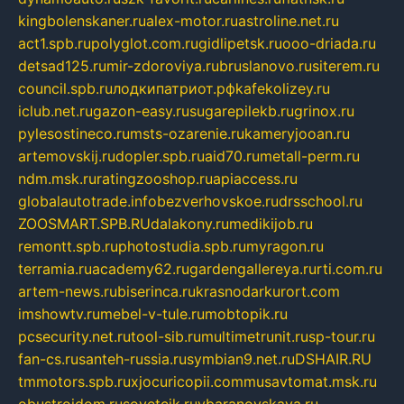
kingbolenskaner.ru
alex-motor.ru
astroline.net.ru
act1.spb.ru
polyglot.com.ru
gidlipetsk.ru
ooo-driada.ru
detsad125.ru
mir-zdoroviya.ru
bruslanovo.ru
siterem.ru
council.spb.ru
лодкипатриот.рф
kafekolizey.ru
iclub.net.ru
gazon-easy.ru
sugarepilekb.ru
grinox.ru
pylesostineco.ru
msts-ozarenie.ru
kameryjooan.ru
artemovskij.ru
dopler.spb.ru
aid70.ru
metall-perm.ru
ndm.msk.ru
ratingzooshop.ru
apiaccess.ru
globalautotrade.info
bezverhovskoe.ru
drsschool.ru
ZOOSMART.SPB.RU
dalakony.ru
medikijob.ru
remontt.spb.ru
photostudia.spb.ru
myragon.ru
terramia.ru
academy62.ru
gardengallereya.ru
rti.com.ru
artem-news.ru
biserinca.ru
krasnodarkurort.com
imshowtv.ru
mebel-v-tule.ru
mobtopik.ru
pcsecurity.net.ru
tool-sib.ru
multimetrunit.ru
sp-tour.ru
fan-cs.ru
santeh-russia.ru
symbian9.net.ru
DSHAIR.RU
tmmotors.spb.ru
xjocuricopii.com
musavtomat.msk.ru
obustrojdom.ru
sovetcik.ru
ybaranovskaya.ru