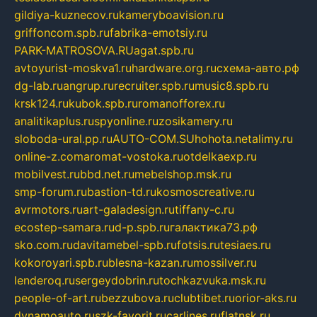
gildiya-kuznecov.ru
kameryboavision.ru
griffoncom.spb.ru
fabrika-emotsiy.ru
PARK-MATROSOVA.RU
agat.spb.ru
avtoyurist-moskva1.ru
hardware.org.ru
схема-авто.рф
dg-lab.ru
angrup.ru
recruiter.spb.ru
music8.spb.ru
krsk124.ru
kubok.spb.ru
romanofforex.ru
analitikaplus.ru
spyonline.ru
zosikamery.ru
sloboda-ural.pp.ru
AUTO-COM.SU
hohota.net
alimy.ru
online-z.com
aromat-vostoka.ru
otdelkaexp.ru
mobilvest.ru
bbd.net.ru
mebelshop.msk.ru
smp-forum.ru
bastion-td.ru
kosmoscreative.ru
avrmotors.ru
art-galadesign.ru
tiffany-c.ru
ecostep-samara.ru
d-p.spb.ru
галактика73.рф
sko.com.ru
davitamebel-spb.ru
fotsis.ru
tesiaes.ru
kokoroyari.spb.ru
blesna-kazan.ru
mossilver.ru
lenderoq.ru
sergeydobrin.ru
tochkazvuka.msk.ru
people-of-art.ru
bezzubova.ru
clubtibet.ru
orior-aks.ru
dynamoauto.ru
szk-favorit.ru
carlines.ru
flatnsk.ru