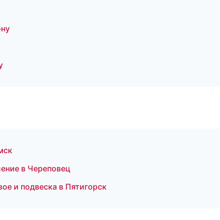
ону
у
мск
ление в Череповец
вое и подвеска в Пятигорск