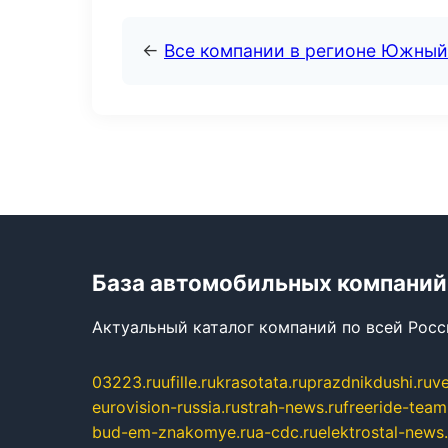
←
Все компании в регионе Южный
База автомобильных компаний
Актуальный каталог компаний по всей Рос
03223.ru
ufille.ru
krasotata.ru
prazdnikdushi.ru
v
eurovision-russia.ru
strah-news.ru
freeride-team
bud-em-znakomye.ru
a-cdc.ru
elektrostal-news.