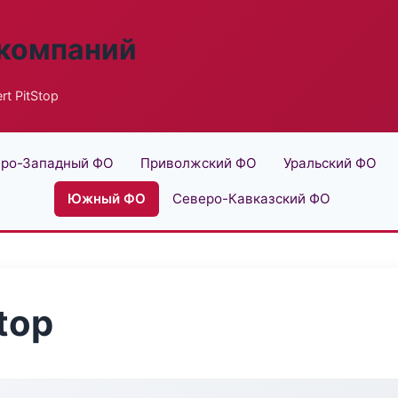
 компаний
t PitStop
ро-Западный ФО
Приволжский ФО
Уральский ФО
Южный ФО
Северо-Кавказский ФО
top