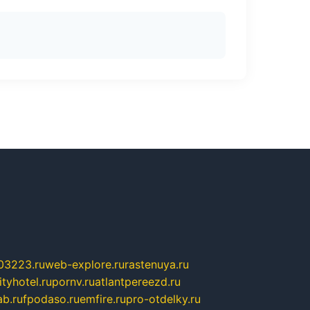
03223.ru
web-explore.ru
rastenuya.ru
tyhotel.ru
pornv.ru
atlantpereezd.ru
b.ru
fpodaso.ru
emfire.ru
pro-otdelky.ru