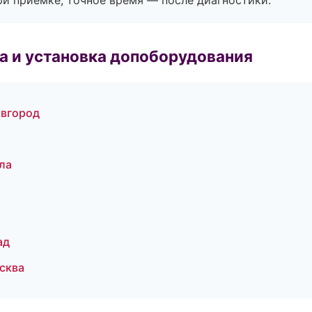
и приёмке, точное время — после диагностики.
 и установка допоборудования
овгород
ла
ад
сква