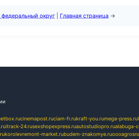
 федеральный округ
|
Главная страница
→
сии
eetbox.ru
cinemapost.ru
ciam-fr.ru
kraft-you.ru
mega-press.ru
.ru
itrack-24.ru
sexshopexpress.ru
autostudiopro.ru
alabuga-ci
ru
korolevremont-market.ru
budem-znakomye.ru
oooagrosna