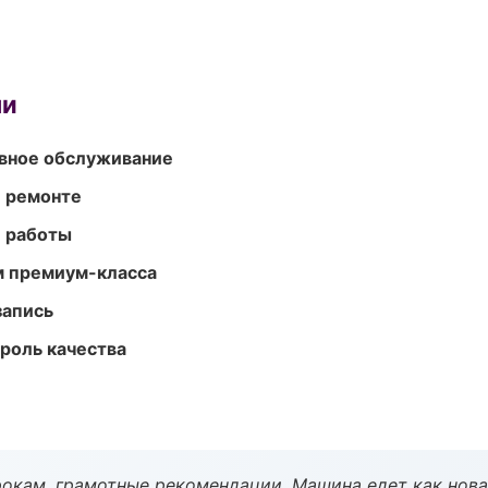
ми
вное обслуживание
и ремонте
е работы
м премиум-класса
запись
роль качества
окам, грамотные рекомендации. Машина едет как нова