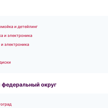
омойка и детейлинг
ка и электроника
 и электроника
 диски
 федеральный округ
гоград