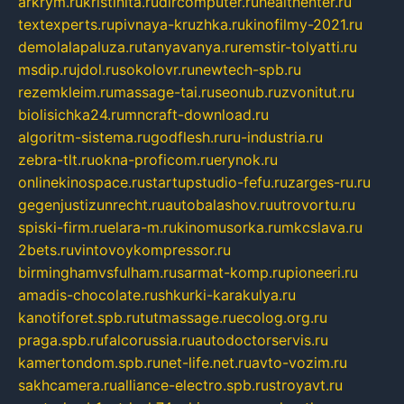
arkrym.ru
kristinita.ru
dircomputer.ru
healthenter.ru
textexperts.ru
pivnaya-kruzhka.ru
kinofilmy-2021.ru
demolalapaluza.ru
tanyavanya.ru
remstir-tolyatti.ru
msdip.ru
jdol.ru
sokolovr.ru
newtech-spb.ru
rezemkleim.ru
massage-tai.ru
seonub.ru
zvonitut.ru
biolisichka24.ru
mncraft-download.ru
algoritm-sistema.ru
godflesh.ru
ru-industria.ru
zebra-tlt.ru
okna-proficom.ru
erynok.ru
onlinekinospace.ru
startupstudio-fefu.ru
zarges-ru.ru
gegenjustizunrecht.ru
autobalashov.ru
utrovortu.ru
spiski-firm.ru
elara-m.ru
kinomusorka.ru
mkcslava.ru
2bets.ru
vintovoykompressor.ru
birminghamvsfulham.ru
sarmat-komp.ru
pioneeri.ru
amadis-chocolate.ru
shkurki-karakulya.ru
kanotiforet.spb.ru
tutmassage.ru
ecolog.org.ru
praga.spb.ru
falcorussia.ru
autodoctorservis.ru
kamertondom.spb.ru
net-life.net.ru
avto-vozim.ru
sakhcamera.ru
alliance-electro.spb.ru
stroyavt.ru