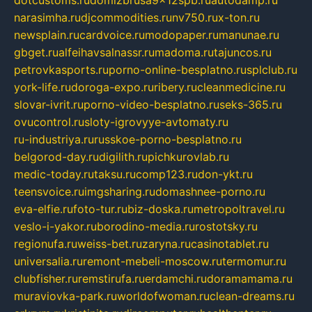
narasimha.ru
djcommodities.ru
nv750.ru
x-ton.ru
newsplain.ru
cardvoice.ru
modopaper.ru
manunae.ru
gbget.ru
alfeihavsalnassr.ru
madoma.ru
tajuncos.ru
petrovkasports.ru
porno-online-besplatno.ru
splclub.ru
york-life.ru
doroga-expo.ru
ribery.ru
cleanmedicine.ru
slovar-ivrit.ru
porno-video-besplatno.ru
seks-365.ru
ovucontrol.ru
sloty-igrovyye-avtomaty.ru
ru-industriya.ru
russkoe-porno-besplatno.ru
belgorod-day.ru
digilith.ru
pichkurovlab.ru
medic-today.ru
taksu.ru
comp123.ru
don-ykt.ru
teensvoice.ru
imgsharing.ru
domashnee-porno.ru
eva-elfie.ru
foto-tur.ru
biz-doska.ru
metropoltravel.ru
veslo-i-yakor.ru
borodino-media.ru
rostotsky.ru
regionufa.ru
weiss-bet.ru
zaryna.ru
casinotablet.ru
universalia.ru
remont-mebeli-moscow.ru
termomur.ru
clubfisher.ru
remstirufa.ru
erdamchi.ru
doramamama.ru
muraviovka-park.ru
worldofwoman.ru
clean-dreams.ru