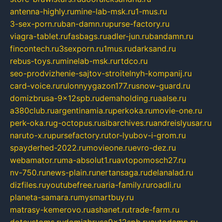
antenna-highly.ru
mine-lab-msk.ru
1-mus.ru
3-sex-porn.ru
ban-damn.ru
purse-factory.ru
viagra-tablet.ru
fasbags.ru
adler-jun.ru
bandamn.ru
fincontech.ru
3sexporn.ru
1mus.ru
darksand.ru
rebus-toys.ru
minelab-msk.ru
rtdco.ru
seo-prodvizhenie-sajtov-stroitelnyh-kompanij.ru
card-voice.ru
rulonnyygazon177.ru
snow-guard.ru
domizbrusa-9x12spb.ru
demaholding.ru
aalse.ru
a380club.ru
argentinamia.ru
perkoka.ru
movie-one.ru
perk-oka.ru
g-octopus.ru
sibarchives.ru
andreislyusar.ru
naruto-x.ru
pursefactory.ru
tor-lyubov-i-grom.ru
spayderhed-2022.ru
movieone.ru
evro-dez.ru
webamator.ru
ma-absolut1.ru
avtopomosch27.ru
nv-750.ru
news-plain.ru
nertansaga.ru
delanalad.ru
dizfiles.ru
youtubefree.ru
aria-family.ru
roadli.ru
planeta-samara.ru
mysmartbuy.ru
matrasy-kemerovo.ru
ashanet.ru
trade-farm.ru
dotcustoms.ru
domizbrusa9x12spb.ru
autodamp.ru