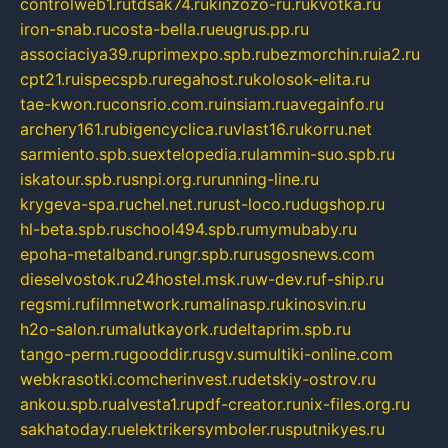
controlweb1.ru
tdsak74.ru
kinzozo-ru.ru
kvotka.ru
iron-snab.ru
costa-bella.ru
eugrus.pp.ru
associaciya39.ru
primexpo.spb.ru
bezmorchin.ru
ia2.ru
cpt21.ru
ispecspb.ru
regahost.ru
kolosok-elita.ru
tae-kwon.ru
consrio.com.ru
insiam.ru
avegainfo.ru
archery161.ru
bigencyclica.ru
vlast16.ru
korru.net
sarmiento.spb.su
extelopedia.ru
lammin-suo.spb.ru
iskatour.spb.ru
snpi.org.ru
running-line.ru
krygeva-spa.ru
chel.net.ru
rust-loco.ru
dugshop.ru
hl-beta.spb.ru
school494.spb.ru
mymubaby.ru
epoha-metalband.ru
ngr.spb.ru
rusgosnews.com
dieselvostok.ru
24hostel.msk.ru
w-dev.ru
f-ship.ru
regsmi.ru
filmnetwork.ru
malinasp.ru
kinosvin.ru
h2o-salon.ru
malutkayork.ru
deltaprim.spb.ru
tango-perm.ru
gooddir.ru
sgv.su
multiki-online.com
webkrasotki.com
cherinvest.ru
detskiy-ostrov.ru
ankou.spb.ru
alvesta1.ru
pdf-creator.ru
nix-files.org.ru
sakhatoday.ru
elektrikersymboler.ru
sputnikyes.ru