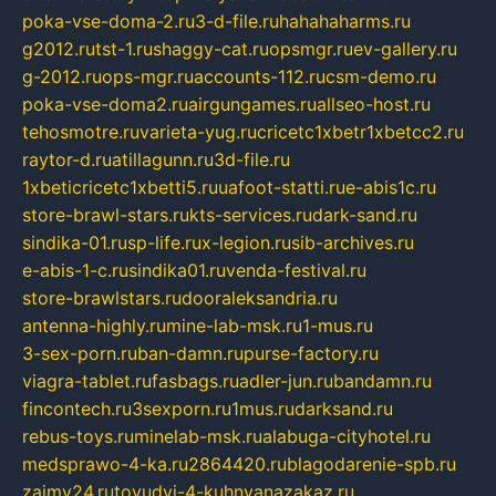
poka-vse-doma-2.ru
3-d-file.ru
hahahaharms.ru
g2012.ru
tst-1.ru
shaggy-cat.ru
opsmgr.ru
ev-gallery.ru
g-2012.ru
ops-mgr.ru
accounts-112.ru
csm-demo.ru
poka-vse-doma2.ru
airgungames.ru
allseo-host.ru
tehosmotre.ru
varieta-yug.ru
cricetc1xbetr1xbetcc2.ru
raytor-d.ru
atillagunn.ru
3d-file.ru
1xbeticricetc1xbetti5.ru
uafoot-statti.ru
e-abis1c.ru
store-brawl-stars.ru
kts-services.ru
dark-sand.ru
sindika-01.ru
sp-life.ru
x-legion.ru
sib-archives.ru
e-abis-1-c.ru
sindika01.ru
venda-festival.ru
store-brawlstars.ru
dooraleksandria.ru
antenna-highly.ru
mine-lab-msk.ru
1-mus.ru
3-sex-porn.ru
ban-damn.ru
purse-factory.ru
viagra-tablet.ru
fasbags.ru
adler-jun.ru
bandamn.ru
fincontech.ru
3sexporn.ru
1mus.ru
darksand.ru
rebus-toys.ru
minelab-msk.ru
alabuga-cityhotel.ru
medsprawo-4-ka.ru
2864420.ru
blagodarenie-spb.ru
zajmy24.ru
tovudyi-4-kuhnyanazakaz.ru