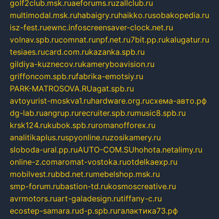
golf2club.msk.ru
aeforums.ru
zallclub.ru
multimodal.msk.ru
habaigry.ru
haikko.ru
sobakopedia.ru
isz-fest.ru
ewnc.info
screensaver-clock.net.ru
volnav.spb.ru
comnat.ru
npf.net.ru
7bit.pp.ru
kalugatur.ru
tesiaes.ru
card.com.ru
kazanka.spb.ru
gildiya-kuznecov.ru
kameryboavision.ru
griffoncom.spb.ru
fabrika-emotsiy.ru
PARK-MATROSOVA.RU
agat.spb.ru
avtoyurist-moskva1.ru
hardware.org.ru
схема-авто.рф
dg-lab.ru
angrup.ru
recruiter.spb.ru
music8.spb.ru
krsk124.ru
kubok.spb.ru
romanofforex.ru
analitikaplus.ru
spyonline.ru
zosikamery.ru
sloboda-ural.pp.ru
AUTO-COM.SU
hohota.net
alimy.ru
online-z.com
aromat-vostoka.ru
otdelkaexp.ru
mobilvest.ru
bbd.net.ru
mebelshop.msk.ru
smp-forum.ru
bastion-td.ru
kosmoscreative.ru
avrmotors.ru
art-galadesign.ru
tiffany-c.ru
ecostep-samara.ru
d-p.spb.ru
галактика73.рф