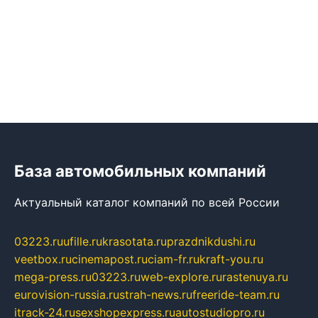
База автомобильных компаний
Актуальный каталог компаний по всей России
03223.ru
ufille.ru
krasotata.ru
prazdnikdushi.ru
veetbox.ru
cinemapost.ru
ciam-fr.ru
kraft-you.ru
mega-press.ru
03223.ru
web-explore.ru
rastenuya.ru
eurovision-russia.ru
strah-news.ru
freeride-team.ru
itrack-24.ru
sexshopexpress.ru
autostudiopro.ru