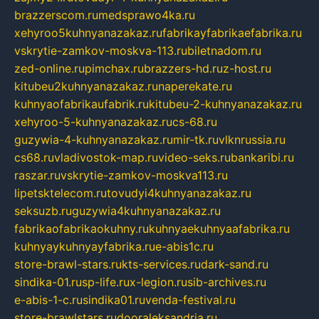
brazzerscom.ru
medsprawo4ka.ru
xehyroo5kuhnyanazakaz.ru
fabrikayfabrikaefabrika.ru
vskrytie-zamkov-moskva-113.ru
biletnadom.ru
zed-online.ru
pimchax.ru
brazzers-hd.ru
z-host.ru
kitubeu2kuhnyanazakaz.ru
naperekate.ru
kuhnyaofabrikaufabrik.ru
kitubeu-2-kuhnyanazakaz.ru
xehyroo-5-kuhnyanazakaz.ru
cs-68.ru
guzywia-4-kuhnyanazakaz.ru
mir-tk.ru
vlknrussia.ru
cs68.ru
vladivostok-map.ru
video-seks.ru
bankaribi.ru
raszar.ru
vskrytie-zamkov-moskva113.ru
lipetsktelecom.ru
tovudyi4kuhnyanazakaz.ru
seksuzb.ru
guzywia4kuhnyanazakaz.ru
fabrikaofabrikaokuhny.ru
kuhnyaekuhnyaafabrika.ru
kuhnyaykuhnyayfabrika.ru
e-abis1c.ru
store-brawl-stars.ru
kts-services.ru
dark-sand.ru
sindika-01.ru
sp-life.ru
x-legion.ru
sib-archives.ru
e-abis-1-c.ru
sindika01.ru
venda-festival.ru
store-brawlstars.ru
dooraleksandria.ru