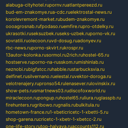
alabuga-cityhotel.ru
pornv.ru
atlantpereezd.ru
bud-em-znakomye.ru
a-cdc.ru
elektrostal-news.ru
korolevremont-market.ru
budem-znakomye.ru
oooagrosnab.ru
fpodaso.ru
emfire.ru
pro-otdelky.ru
ukrasotki.ru
seksuzbek.ru
seks-uzbek.ru
porno-vk.ru
sovratili.ru
olecoon.ru
vd-dosug.ru
adonyev.ru
rbc-news.ru
porno-skvirt.ru
krospr.ru
13autor-kolonka.ru
sormol.ru
2rich.ru
hostel-65.ru
hostserve.ru
porno-na-russkom.ru
mishinlab.ru
neznobi.ru
bigfatcc.ru
habble.ru
starbucksvia.ru
delfinet.ru
silvernano.ru
elestal.ru
vektor-doroga.ru
velotrenajery.ru
pronso54.ru
lenasever.ru
lovinskix.ru
show-pets.ru
smartnews03.ru
discofoxworld.ru
miraclecoon.ru
pongup.ru
hostel65.ru
liura.ru
glasspb.ru
firehunters.ru
gribowo.ru
gnalis.ru
bulkitula.ru
hometown-france.ru
1-xbeticricetc-1-xbetti-5.ru
shop-garena.ru
cricetc-1-xbetr-1-xbetcc-2.ru
one-life-story.ru
top-halyava.ru
accounts112.ru