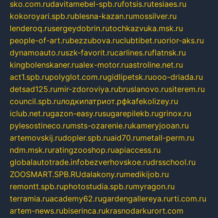
sko.com.ru
davitamebel-spb.ru
fotsis.ru
tesiaes.ru
kokoroyari.spb.ru
blesna-kazan.ru
mossilver.ru
lenderoq.ru
sergeydobrin.ru
tochkazvuka.msk.ru
people-of-art.ru
bezzubova.ru
clubtibet.ru
orior-aks.ru
dynamoauto.ru
szk-favorit.ru
carlines.ru
flatnsk.ru
kingbolenskaner.ru
alex-motor.ru
astroline.net.ru
act1.spb.ru
polyglot.com.ru
gidlipetsk.ru
ooo-driada.ru
detsad125.ru
mir-zdoroviya.ru
bruslanovo.ru
siterem.ru
council.spb.ru
лодкипатриот.рф
kafekolizey.ru
iclub.net.ru
gazon-easy.ru
sugarepilekb.ru
grinox.ru
pylesostineco.ru
msts-ozarenie.ru
kameryjooan.ru
artemovskij.ru
dopler.spb.ru
aid70.ru
metall-perm.ru
ndm.msk.ru
ratingzooshop.ru
apiaccess.ru
globalautotrade.info
bezverhovskoe.ru
drsschool.ru
ZOOSMART.SPB.RU
dalakony.ru
medikijob.ru
remontt.spb.ru
photostudia.spb.ru
myragon.ru
terramia.ru
academy62.ru
gardengallereya.ru
rti.com.ru
artem-news.ru
biserinca.ru
krasnodarkurort.com