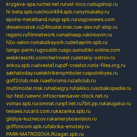
krygeva-spa.ru
chel.net.ru
rust-loco.ru
dugshop.ru
hl-beta.spb.ru
school494.spb.ru
mymubaby.ru
epoha-metalband.ru
ngr.spb.ru
rusgosnews.com
dieselvostok.ru
24hostel.msk.ru
w-dev.ru
f-ship.ru
regsmi.ru
filmnetwork.ru
malinasp.ru
kinosvin.ru
h2o-salon.ru
malutkayork.ru
deltaprim.spb.ru
tango-perm.ru
gooddir.ru
sgv.su
multiki-online.com
webkrasotki.com
cherinvest.ru
detskiy-ostrov.ru
ankou.spb.ru
alvesta1.ru
pdf-creator.ru
nix-files.org.ru
sakhatoday.ru
elektrikersymboler.ru
sputnikyes.ru
golf2club.msk.ru
aeforums.ru
zallclub.ru
multimodal.msk.ru
habaigry.ru
haikko.ru
sobakopedia.ru
isz-fest.ru
ewnc.info
screensaver-clock.net.ru
volnav.spb.ru
comnat.ru
npf.net.ru
7bit.pp.ru
kalugatur.ru
tesiaes.ru
card.com.ru
kazanka.spb.ru
gildiya-kuznecov.ru
kameryboavision.ru
griffoncom.spb.ru
fabrika-emotsiy.ru
PARK-MATROSOVA.RU
agat.spb.ru