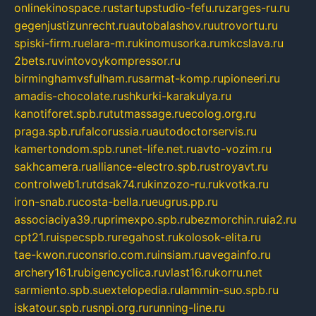
onlinekinospace.ru
startupstudio-fefu.ru
zarges-ru.ru
gegenjustizunrecht.ru
autobalashov.ru
utrovortu.ru
spiski-firm.ru
elara-m.ru
kinomusorka.ru
mkcslava.ru
2bets.ru
vintovoykompressor.ru
birminghamvsfulham.ru
sarmat-komp.ru
pioneeri.ru
amadis-chocolate.ru
shkurki-karakulya.ru
kanotiforet.spb.ru
tutmassage.ru
ecolog.org.ru
praga.spb.ru
falcorussia.ru
autodoctorservis.ru
kamertondom.spb.ru
net-life.net.ru
avto-vozim.ru
sakhcamera.ru
alliance-electro.spb.ru
stroyavt.ru
controlweb1.ru
tdsak74.ru
kinzozo-ru.ru
kvotka.ru
iron-snab.ru
costa-bella.ru
eugrus.pp.ru
associaciya39.ru
primexpo.spb.ru
bezmorchin.ru
ia2.ru
cpt21.ru
ispecspb.ru
regahost.ru
kolosok-elita.ru
tae-kwon.ru
consrio.com.ru
insiam.ru
avegainfo.ru
archery161.ru
bigencyclica.ru
vlast16.ru
korru.net
sarmiento.spb.su
extelopedia.ru
lammin-suo.spb.ru
iskatour.spb.ru
snpi.org.ru
running-line.ru