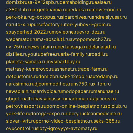
domizbrusa-9x12spb.ru
demaholding.ru
aalse.ru
a380club.ru
argentinamia.ru
perkoka.ru
movie-one.ru
perk-oka.ru
g-octopus.ru
sibarchives.ru
andreislyusar.ru
naruto-x.ru
pursefactory.ru
tor-lyubov-i-grom.ru
spayderhed-2022.ru
movieone.ru
evro-dez.ru
webamator.ru
ma-absolut1.ru
avtopomosch27.ru
nv-750.ru
news-plain.ru
nertansaga.ru
delanalad.ru
dizfiles.ru
youtubefree.ru
aria-family.ru
roadli.ru
planeta-samara.ru
mysmartbuy.ru
matrasy-kemerovo.ru
ashanet.ru
trade-farm.ru
dotcustoms.ru
domizbrusa9x12spb.ru
autodamp.ru
narasimha.ru
djcommodities.ru
nv750.ru
x-ton.ru
newsplain.ru
cardvoice.ru
modopaper.ru
manunae.ru
gbget.ru
alfeihavsalnassr.ru
madoma.ru
tajuncos.ru
petrovkasports.ru
porno-online-besplatno.ru
splclub.ru
york-life.ru
doroga-expo.ru
ribery.ru
cleanmedicine.ru
slovar-ivrit.ru
porno-video-besplatno.ru
seks-365.ru
ovucontrol.ru
sloty-igrovyye-avtomaty.ru