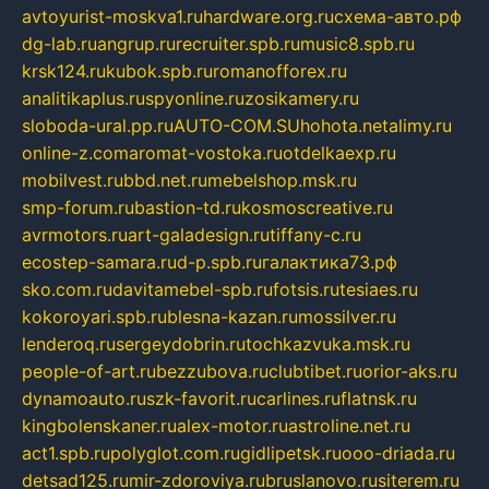
avtoyurist-moskva1.ru
hardware.org.ru
схема-авто.рф
dg-lab.ru
angrup.ru
recruiter.spb.ru
music8.spb.ru
krsk124.ru
kubok.spb.ru
romanofforex.ru
analitikaplus.ru
spyonline.ru
zosikamery.ru
sloboda-ural.pp.ru
AUTO-COM.SU
hohota.net
alimy.ru
online-z.com
aromat-vostoka.ru
otdelkaexp.ru
mobilvest.ru
bbd.net.ru
mebelshop.msk.ru
smp-forum.ru
bastion-td.ru
kosmoscreative.ru
avrmotors.ru
art-galadesign.ru
tiffany-c.ru
ecostep-samara.ru
d-p.spb.ru
галактика73.рф
sko.com.ru
davitamebel-spb.ru
fotsis.ru
tesiaes.ru
kokoroyari.spb.ru
blesna-kazan.ru
mossilver.ru
lenderoq.ru
sergeydobrin.ru
tochkazvuka.msk.ru
people-of-art.ru
bezzubova.ru
clubtibet.ru
orior-aks.ru
dynamoauto.ru
szk-favorit.ru
carlines.ru
flatnsk.ru
kingbolenskaner.ru
alex-motor.ru
astroline.net.ru
act1.spb.ru
polyglot.com.ru
gidlipetsk.ru
ooo-driada.ru
detsad125.ru
mir-zdoroviya.ru
bruslanovo.ru
siterem.ru