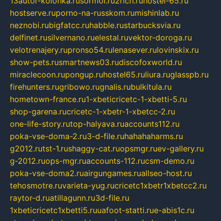
13autor-kolonka.ru
sormol.ru
2rich.ru
hostel-65.ru
hostserve.ru
porno-na-russkom.ru
mishinlab.ru
neznobi.ru
bigfatcc.ru
habble.ru
starbucksvia.ru
delfinet.ru
silvernano.ru
elestal.ru
vektor-doroga.ru
velotrenajery.ru
pronso54.ru
lenasever.ru
lovinskix.ru
show-pets.ru
smartnews03.ru
discofoxworld.ru
miraclecoon.ru
pongup.ru
hostel65.ru
liura.ru
glasspb.ru
firehunters.ru
gribowo.ru
gnalis.ru
bulkitula.ru
hometown-france.ru
1-xbeticricetc-1-xbetti-5.ru
shop-garena.ru
cricetc-1-xbetr-1-xbetcc-2.ru
one-life-story.ru
top-halyava.ru
accounts112.ru
poka-vse-doma-2.ru
3-d-file.ru
hahahaharms.ru
g2012.ru
tst-1.ru
shaggy-cat.ru
opsmgr.ru
ev-gallery.ru
g-2012.ru
ops-mgr.ru
accounts-112.ru
csm-demo.ru
poka-vse-doma2.ru
airgungames.ru
allseo-host.ru
tehosmotre.ru
varieta-yug.ru
cricetc1xbetr1xbetcc2.ru
raytor-d.ru
atillagunn.ru
3d-file.ru
1xbeticricetc1xbetti5.ru
uafoot-statti.ru
e-abis1c.ru