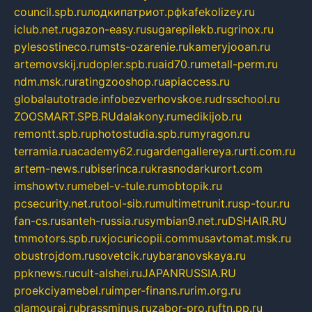
council.spb.ru
лодкипатриот.рф
kafekolizey.ru
iclub.net.ru
gazon-easy.ru
sugarepilekb.ru
grinox.ru
pylesostineco.ru
msts-ozarenie.ru
kameryjooan.ru
artemovskij.ru
dopler.spb.ru
aid70.ru
metall-perm.ru
ndm.msk.ru
ratingzooshop.ru
apiaccess.ru
globalautotrade.info
bezverhovskoe.ru
drsschool.ru
ZOOSMART.SPB.RU
dalakony.ru
medikijob.ru
remontt.spb.ru
photostudia.spb.ru
myragon.ru
terramia.ru
academy62.ru
gardengallereya.ru
rti.com.ru
artem-news.ru
biserinca.ru
krasnodarkurort.com
imshowtv.ru
mebel-v-tule.ru
mobtopik.ru
pcsecurity.net.ru
tool-sib.ru
multimetrunit.ru
sp-tour.ru
fan-cs.ru
santeh-russia.ru
symbian9.net.ru
DSHAIR.RU
tmmotors.spb.ru
xjocuricopii.com
musavtomat.msk.ru
obustrojdom.ru
sovetcik.ru
ybaranovskaya.ru
ppknews.ru
cult-alshei.ru
JAPANRUSSIA.RU
proekciyamebel.ru
imper-finans.ru
rim.org.ru
glamourai.ru
brassminus.ru
zabor-pro.ru
ftn.pp.ru