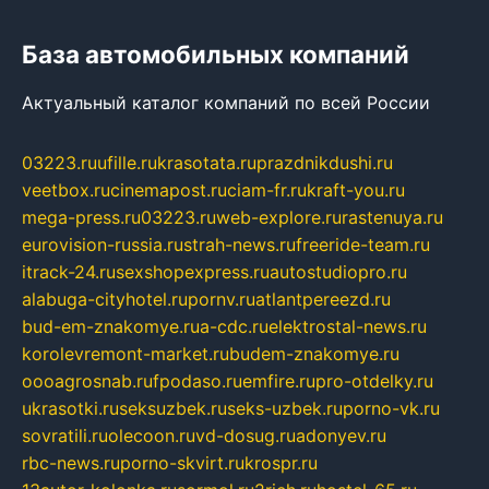
База автомобильных компаний
Актуальный каталог компаний по всей России
03223.ru
ufille.ru
krasotata.ru
prazdnikdushi.ru
veetbox.ru
cinemapost.ru
ciam-fr.ru
kraft-you.ru
mega-press.ru
03223.ru
web-explore.ru
rastenuya.ru
eurovision-russia.ru
strah-news.ru
freeride-team.ru
itrack-24.ru
sexshopexpress.ru
autostudiopro.ru
alabuga-cityhotel.ru
pornv.ru
atlantpereezd.ru
bud-em-znakomye.ru
a-cdc.ru
elektrostal-news.ru
korolevremont-market.ru
budem-znakomye.ru
oooagrosnab.ru
fpodaso.ru
emfire.ru
pro-otdelky.ru
ukrasotki.ru
seksuzbek.ru
seks-uzbek.ru
porno-vk.ru
sovratili.ru
olecoon.ru
vd-dosug.ru
adonyev.ru
rbc-news.ru
porno-skvirt.ru
krospr.ru