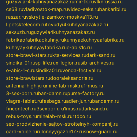
guzywia-4-kuhnyanazakaz.ru
mir-tk.ru
vlknrussia.ru
cs68.ru
vladivostok-map.ru
video-seks.ru
bankaribi.ru
raszar.ru
vskrytie-zamkov-moskva113.ru
lipetsktelecom.ru
tovudyi4kuhnyanazakaz.ru
seksuzb.ru
guzywia4kuhnyanazakaz.ru
fabrikaofabrikaokuhny.ru
kuhnyaekuhnyaafabrika.ru
kuhnyaykuhnyayfabrika.ru
e-abis1c.ru
store-brawl-stars.ru
kts-services.ru
dark-sand.ru
sindika-01.ru
sp-life.ru
x-legion.ru
sib-archives.ru
e-abis-1-c.ru
sindika01.ru
venda-festival.ru
store-brawlstars.ru
dooraleksandria.ru
antenna-highly.ru
mine-lab-msk.ru
1-mus.ru
3-sex-porn.ru
ban-damn.ru
purse-factory.ru
viagra-tablet.ru
fasbags.ru
adler-jun.ru
bandamn.ru
fincontech.ru
3sexporn.ru
1mus.ru
darksand.ru
rebus-toys.ru
minelab-msk.ru
rtdco.ru
seo-prodvizhenie-sajtov-stroitelnyh-kompanij.ru
card-voice.ru
rulonnyygazon177.ru
snow-guard.ru