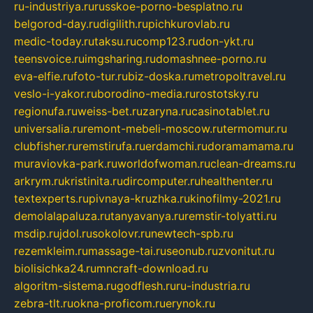
ru-industriya.ru
russkoe-porno-besplatno.ru
belgorod-day.ru
digilith.ru
pichkurovlab.ru
medic-today.ru
taksu.ru
comp123.ru
don-ykt.ru
teensvoice.ru
imgsharing.ru
domashnee-porno.ru
eva-elfie.ru
foto-tur.ru
biz-doska.ru
metropoltravel.ru
veslo-i-yakor.ru
borodino-media.ru
rostotsky.ru
regionufa.ru
weiss-bet.ru
zaryna.ru
casinotablet.ru
universalia.ru
remont-mebeli-moscow.ru
termomur.ru
clubfisher.ru
remstirufa.ru
erdamchi.ru
doramamama.ru
muraviovka-park.ru
worldofwoman.ru
clean-dreams.ru
arkrym.ru
kristinita.ru
dircomputer.ru
healthenter.ru
textexperts.ru
pivnaya-kruzhka.ru
kinofilmy-2021.ru
demolalapaluza.ru
tanyavanya.ru
remstir-tolyatti.ru
msdip.ru
jdol.ru
sokolovr.ru
newtech-spb.ru
rezemkleim.ru
massage-tai.ru
seonub.ru
zvonitut.ru
biolisichka24.ru
mncraft-download.ru
algoritm-sistema.ru
godflesh.ru
ru-industria.ru
zebra-tlt.ru
okna-proficom.ru
erynok.ru