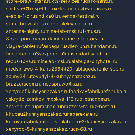
store-brawl-stars.ru
kts-services.ru
dark-sand.ru
sindika-01.ru
sp-life.ru
x-legion.ru
sib-archives.ru
e-abis-1-c.ru
sindika01.ru
venda-festival.ru
store-brawlstars.ru
dooraleksandria.ru
antenna-highly.ru
mine-lab-msk.ru
1-mus.ru
3-sex-porn.ru
ban-damn.ru
purse-factory.ru
viagra-tablet.ru
fasbags.ru
adler-jun.ru
bandamn.ru
fincontech.ru
3sexporn.ru
1mus.ru
darksand.ru
rebus-toys.ru
minelab-msk.ru
alabuga-cityhotel.ru
medsprawo-4-ka.ru
2864420.ru
blagodarenie-spb.ru
zajmy24.ru
tovudyi-4-kuhnyanazakaz.ru
brazzerscom.ru
medsprawo4ka.ru
xehyroo5kuhnyanazakaz.ru
fabrikayfabrikaefabrika.ru
vskrytie-zamkov-moskva-113.ru
biletnadom.ru
zed-online.ru
pimchax.ru
brazzers-hd.ru
z-host.ru
kitubeu2kuhnyanazakaz.ru
naperekate.ru
kuhnyaofabrikaufabrik.ru
kitubeu-2-kuhnyanazakaz.ru
xehyroo-5-kuhnyanazakaz.ru
cs-68.ru