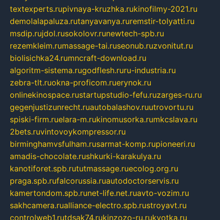
textexperts.ru
pivnaya-kruzhka.ru
kinofilmy-2021.ru
demolalapaluza.ru
tanyavanya.ru
remstir-tolyatti.ru
msdip.ru
jdol.ru
sokolovr.ru
newtech-spb.ru
rezemkleim.ru
massage-tai.ru
seonub.ru
zvonitut.ru
biolisichka24.ru
mncraft-download.ru
algoritm-sistema.ru
godflesh.ru
ru-industria.ru
zebra-tlt.ru
okna-proficom.ru
erynok.ru
onlinekinospace.ru
startupstudio-fefu.ru
zarges-ru.ru
gegenjustizunrecht.ru
autobalashov.ru
utrovortu.ru
spiski-firm.ru
elara-m.ru
kinomusorka.ru
mkcslava.ru
2bets.ru
vintovoykompressor.ru
birminghamvsfulham.ru
sarmat-komp.ru
pioneeri.ru
amadis-chocolate.ru
shkurki-karakulya.ru
kanotiforet.spb.ru
tutmassage.ru
ecolog.org.ru
praga.spb.ru
falcorussia.ru
autodoctorservis.ru
kamertondom.spb.ru
net-life.net.ru
avto-vozim.ru
sakhcamera.ru
alliance-electro.spb.ru
stroyavt.ru
controlweb1.ru
tdsak74.ru
kinzozo-ru.ru
kvotka.ru