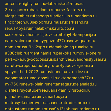
antenna-highly.ru
mine-lab-msk.ru
1-mus.ru
3-sex-porn.ru
ban-damn.ru
purse-factory.ru
viagra-tablet.ru
fasbags.ru
adler-jun.ru
bandamn.ru
fincontech.ru
3sexporn.ru
1mus.ru
darksand.ru
rebus-toys.ru
minelab-msk.ru
rtdco.ru
seo-prodvizhenie-sajtov-stroitelnyh-kompanij.ru
card-voice.ru
rulonnyygazon177.ru
snow-guard.ru
domizbrusa-9x12spb.ru
demaholding.ru
aalse.ru
a380club.ru
argentinamia.ru
perkoka.ru
movie-one.ru
perk-oka.ru
g-octopus.ru
sibarchives.ru
andreislyusar.ru
naruto-x.ru
pursefactory.ru
tor-lyubov-i-grom.ru
spayderhed-2022.ru
movieone.ru
evro-dez.ru
webamator.ru
ma-absolut1.ru
avtopomosch27.ru
nv-750.ru
news-plain.ru
nertansaga.ru
delanalad.ru
dizfiles.ru
youtubefree.ru
aria-family.ru
roadli.ru
planeta-samara.ru
mysmartbuy.ru
matrasy-kemerovo.ru
ashanet.ru
trade-farm.ru
dotcustoms.ru
domizbrusa9x12spb.ru
autodamp.ru