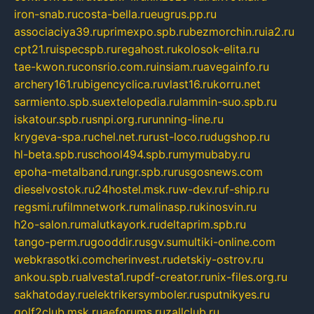
iron-snab.ru
costa-bella.ru
eugrus.pp.ru
associaciya39.ru
primexpo.spb.ru
bezmorchin.ru
ia2.ru
cpt21.ru
ispecspb.ru
regahost.ru
kolosok-elita.ru
tae-kwon.ru
consrio.com.ru
insiam.ru
avegainfo.ru
archery161.ru
bigencyclica.ru
vlast16.ru
korru.net
sarmiento.spb.su
extelopedia.ru
lammin-suo.spb.ru
iskatour.spb.ru
snpi.org.ru
running-line.ru
krygeva-spa.ru
chel.net.ru
rust-loco.ru
dugshop.ru
hl-beta.spb.ru
school494.spb.ru
mymubaby.ru
epoha-metalband.ru
ngr.spb.ru
rusgosnews.com
dieselvostok.ru
24hostel.msk.ru
w-dev.ru
f-ship.ru
regsmi.ru
filmnetwork.ru
malinasp.ru
kinosvin.ru
h2o-salon.ru
malutkayork.ru
deltaprim.spb.ru
tango-perm.ru
gooddir.ru
sgv.su
multiki-online.com
webkrasotki.com
cherinvest.ru
detskiy-ostrov.ru
ankou.spb.ru
alvesta1.ru
pdf-creator.ru
nix-files.org.ru
sakhatoday.ru
elektrikersymboler.ru
sputnikyes.ru
golf2club.msk.ru
aeforums.ru
zallclub.ru