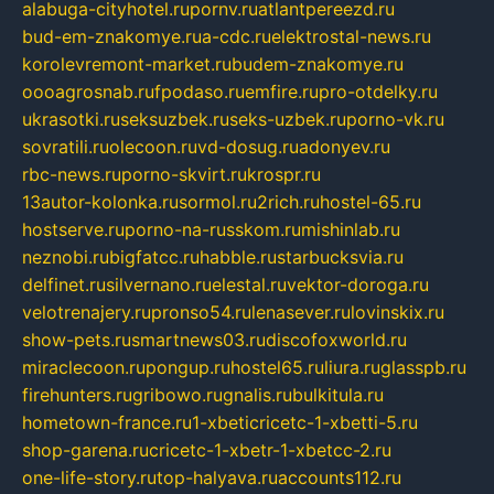
alabuga-cityhotel.ru
pornv.ru
atlantpereezd.ru
bud-em-znakomye.ru
a-cdc.ru
elektrostal-news.ru
korolevremont-market.ru
budem-znakomye.ru
oooagrosnab.ru
fpodaso.ru
emfire.ru
pro-otdelky.ru
ukrasotki.ru
seksuzbek.ru
seks-uzbek.ru
porno-vk.ru
sovratili.ru
olecoon.ru
vd-dosug.ru
adonyev.ru
rbc-news.ru
porno-skvirt.ru
krospr.ru
13autor-kolonka.ru
sormol.ru
2rich.ru
hostel-65.ru
hostserve.ru
porno-na-russkom.ru
mishinlab.ru
neznobi.ru
bigfatcc.ru
habble.ru
starbucksvia.ru
delfinet.ru
silvernano.ru
elestal.ru
vektor-doroga.ru
velotrenajery.ru
pronso54.ru
lenasever.ru
lovinskix.ru
show-pets.ru
smartnews03.ru
discofoxworld.ru
miraclecoon.ru
pongup.ru
hostel65.ru
liura.ru
glasspb.ru
firehunters.ru
gribowo.ru
gnalis.ru
bulkitula.ru
hometown-france.ru
1-xbeticricetc-1-xbetti-5.ru
shop-garena.ru
cricetc-1-xbetr-1-xbetcc-2.ru
one-life-story.ru
top-halyava.ru
accounts112.ru