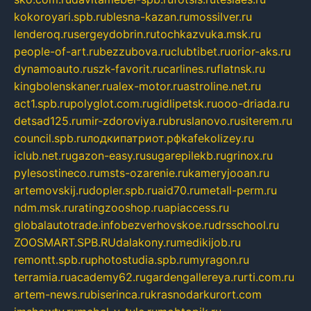
kokoroyari.spb.ru
blesna-kazan.ru
mossilver.ru
lenderoq.ru
sergeydobrin.ru
tochkazvuka.msk.ru
people-of-art.ru
bezzubova.ru
clubtibet.ru
orior-aks.ru
dynamoauto.ru
szk-favorit.ru
carlines.ru
flatnsk.ru
kingbolenskaner.ru
alex-motor.ru
astroline.net.ru
act1.spb.ru
polyglot.com.ru
gidlipetsk.ru
ooo-driada.ru
detsad125.ru
mir-zdoroviya.ru
bruslanovo.ru
siterem.ru
council.spb.ru
лодкипатриот.рф
kafekolizey.ru
iclub.net.ru
gazon-easy.ru
sugarepilekb.ru
grinox.ru
pylesostineco.ru
msts-ozarenie.ru
kameryjooan.ru
artemovskij.ru
dopler.spb.ru
aid70.ru
metall-perm.ru
ndm.msk.ru
ratingzooshop.ru
apiaccess.ru
globalautotrade.info
bezverhovskoe.ru
drsschool.ru
ZOOSMART.SPB.RU
dalakony.ru
medikijob.ru
remontt.spb.ru
photostudia.spb.ru
myragon.ru
terramia.ru
academy62.ru
gardengallereya.ru
rti.com.ru
artem-news.ru
biserinca.ru
krasnodarkurort.com