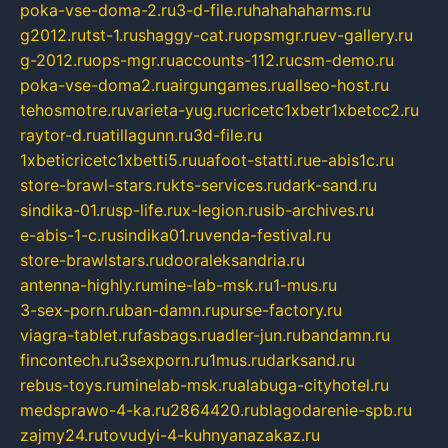
poka-vse-doma-2.ru
3-d-file.ru
hahahaharms.ru
g2012.ru
tst-1.ru
shaggy-cat.ru
opsmgr.ru
ev-gallery.ru
g-2012.ru
ops-mgr.ru
accounts-112.ru
csm-demo.ru
poka-vse-doma2.ru
airgungames.ru
allseo-host.ru
tehosmotre.ru
varieta-yug.ru
cricetc1xbetr1xbetcc2.ru
raytor-d.ru
atillagunn.ru
3d-file.ru
1xbeticricetc1xbetti5.ru
uafoot-statti.ru
e-abis1c.ru
store-brawl-stars.ru
kts-services.ru
dark-sand.ru
sindika-01.ru
sp-life.ru
x-legion.ru
sib-archives.ru
e-abis-1-c.ru
sindika01.ru
venda-festival.ru
store-brawlstars.ru
dooraleksandria.ru
antenna-highly.ru
mine-lab-msk.ru
1-mus.ru
3-sex-porn.ru
ban-damn.ru
purse-factory.ru
viagra-tablet.ru
fasbags.ru
adler-jun.ru
bandamn.ru
fincontech.ru
3sexporn.ru
1mus.ru
darksand.ru
rebus-toys.ru
minelab-msk.ru
alabuga-cityhotel.ru
medsprawo-4-ka.ru
2864420.ru
blagodarenie-spb.ru
zajmy24.ru
tovudyi-4-kuhnyanazakaz.ru