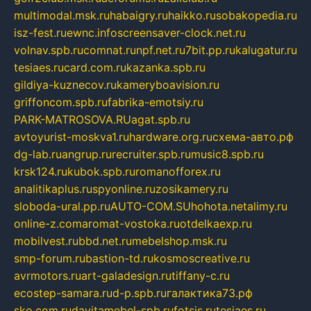
multimodal.msk.ru
habaigry.ru
haikko.ru
sobakopedia.ru
isz-fest.ru
ewnc.info
screensaver-clock.net.ru
volnav.spb.ru
comnat.ru
npf.net.ru
7bit.pp.ru
kalugatur.ru
tesiaes.ru
card.com.ru
kazanka.spb.ru
gildiya-kuznecov.ru
kameryboavision.ru
griffoncom.spb.ru
fabrika-emotsiy.ru
PARK-MATROSOVA.RU
agat.spb.ru
avtoyurist-moskva1.ru
hardware.org.ru
схема-авто.рф
dg-lab.ru
angrup.ru
recruiter.spb.ru
music8.spb.ru
krsk124.ru
kubok.spb.ru
romanofforex.ru
analitikaplus.ru
spyonline.ru
zosikamery.ru
sloboda-ural.pp.ru
AUTO-COM.SU
hohota.net
alimy.ru
online-z.com
aromat-vostoka.ru
otdelkaexp.ru
mobilvest.ru
bbd.net.ru
mebelshop.msk.ru
smp-forum.ru
bastion-td.ru
kosmoscreative.ru
avrmotors.ru
art-galadesign.ru
tiffany-c.ru
ecostep-samara.ru
d-p.spb.ru
галактика73.рф
sko.com.ru
davitamebel-spb.ru
fotsis.ru
tesiaes.ru