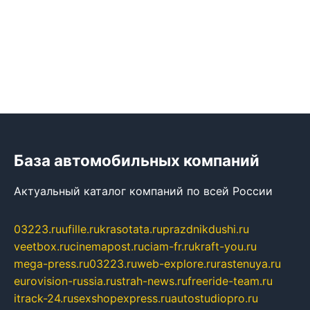
База автомобильных компаний
Актуальный каталог компаний по всей России
03223.ru
ufille.ru
krasotata.ru
prazdnikdushi.ru
veetbox.ru
cinemapost.ru
ciam-fr.ru
kraft-you.ru
mega-press.ru
03223.ru
web-explore.ru
rastenuya.ru
eurovision-russia.ru
strah-news.ru
freeride-team.ru
itrack-24.ru
sexshopexpress.ru
autostudiopro.ru