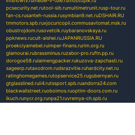
imshowtv.ru
mebel-v-tule.ru
mobtopik.ru
pcsecurity.net.ru
tool-sib.ru
multimetrunit.ru
sp-tour.ru
fan-cs.ru
santeh-russia.ru
symbian9.net.ru
DSHAIR.RU
tmmotors.spb.ru
xjocuricopii.com
musavtomat.msk.ru
obustrojdom.ru
sovetcik.ru
ybaranovskaya.ru
ppknews.ru
cult-alshei.ru
JAPANRUSSIA.RU
proekciyamebel.ru
imper-finans.ru
rim.org.ru
glamourai.ru
brassminus.ru
zabor-pro.ru
ftn.pp.ru
dorogoe58.ru
laimengpacker.ru
kuzova-zapchasti.ru
sageerp.ru
taxodrom.ru
dsrazvitie.ru
hardcity.net.ru
ratinghomegames.ru
topservice25.ru
gubernyan.ru
gtglasslined.ru
ii4.ru
tssport.spb.ru
andorra24.com
blackwallstreet.ru
oboimos.ru
optim-doors.com.ru
ikuch.ru
nycr.org.ru
npa21.ru
vremya-ch.spb.ru
desert000.ru
ivtorgi.ru
ifiori.ru
catalog-statei.ru
dcv.org.ru
spetsmaster174.ru
ipkameryhiseeu.ru
dum26.ru
ruspol.spb.ru
fr-opendp.ru
kam-solnyshko.ru
cheyenne-arapaho.ru
sevzapmetal.spb.ru