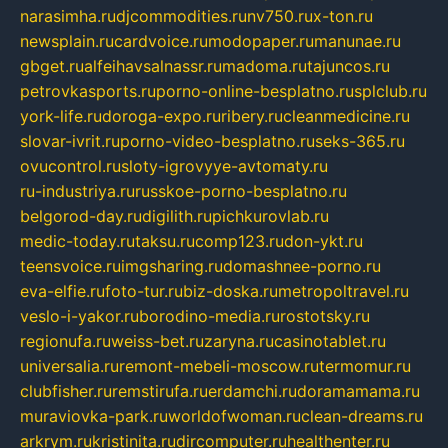
narasimha.ru
djcommodities.ru
nv750.ru
x-ton.ru
newsplain.ru
cardvoice.ru
modopaper.ru
manunae.ru
gbget.ru
alfeihavsalnassr.ru
madoma.ru
tajuncos.ru
petrovkasports.ru
porno-online-besplatno.ru
splclub.ru
york-life.ru
doroga-expo.ru
ribery.ru
cleanmedicine.ru
slovar-ivrit.ru
porno-video-besplatno.ru
seks-365.ru
ovucontrol.ru
sloty-igrovyye-avtomaty.ru
ru-industriya.ru
russkoe-porno-besplatno.ru
belgorod-day.ru
digilith.ru
pichkurovlab.ru
medic-today.ru
taksu.ru
comp123.ru
don-ykt.ru
teensvoice.ru
imgsharing.ru
domashnee-porno.ru
eva-elfie.ru
foto-tur.ru
biz-doska.ru
metropoltravel.ru
veslo-i-yakor.ru
borodino-media.ru
rostotsky.ru
regionufa.ru
weiss-bet.ru
zaryna.ru
casinotablet.ru
universalia.ru
remont-mebeli-moscow.ru
termomur.ru
clubfisher.ru
remstirufa.ru
erdamchi.ru
doramamama.ru
muraviovka-park.ru
worldofwoman.ru
clean-dreams.ru
arkrym.ru
kristinita.ru
dircomputer.ru
healthenter.ru