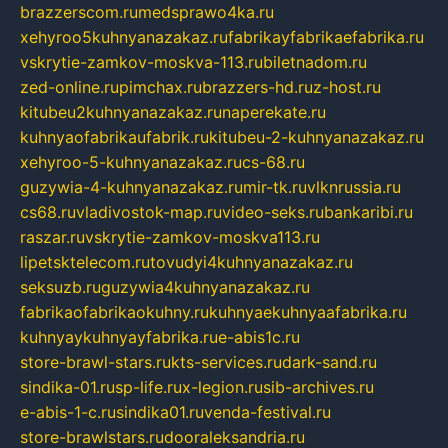
brazzerscom.ru
medsprawo4ka.ru
xehyroo5kuhnyanazakaz.ru
fabrikayfabrikaefabrika.ru
vskrytie-zamkov-moskva-113.ru
biletnadom.ru
zed-online.ru
pimchax.ru
brazzers-hd.ru
z-host.ru
kitubeu2kuhnyanazakaz.ru
naperekate.ru
kuhnyaofabrikaufabrik.ru
kitubeu-2-kuhnyanazakaz.ru
xehyroo-5-kuhnyanazakaz.ru
cs-68.ru
guzywia-4-kuhnyanazakaz.ru
mir-tk.ru
vlknrussia.ru
cs68.ru
vladivostok-map.ru
video-seks.ru
bankaribi.ru
raszar.ru
vskrytie-zamkov-moskva113.ru
lipetsktelecom.ru
tovudyi4kuhnyanazakaz.ru
seksuzb.ru
guzywia4kuhnyanazakaz.ru
fabrikaofabrikaokuhny.ru
kuhnyaekuhnyaafabrika.ru
kuhnyaykuhnyayfabrika.ru
e-abis1c.ru
store-brawl-stars.ru
kts-services.ru
dark-sand.ru
sindika-01.ru
sp-life.ru
x-legion.ru
sib-archives.ru
e-abis-1-c.ru
sindika01.ru
venda-festival.ru
store-brawlstars.ru
dooraleksandria.ru