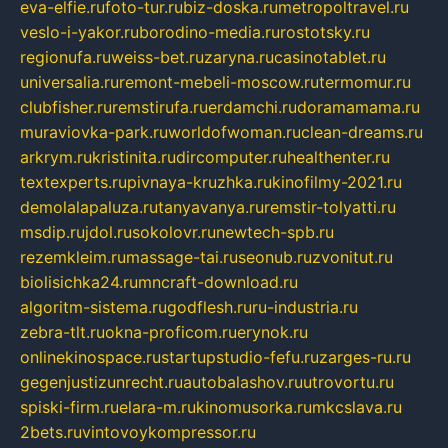
eva-elfie.ru
foto-tur.ru
biz-doska.ru
metropoltravel.ru
veslo-i-yakor.ru
borodino-media.ru
rostotsky.ru
regionufa.ru
weiss-bet.ru
zaryna.ru
casinotablet.ru
universalia.ru
remont-mebeli-moscow.ru
termomur.ru
clubfisher.ru
remstirufa.ru
erdamchi.ru
doramamama.ru
muraviovka-park.ru
worldofwoman.ru
clean-dreams.ru
arkrym.ru
kristinita.ru
dircomputer.ru
healthenter.ru
textexperts.ru
pivnaya-kruzhka.ru
kinofilmy-2021.ru
demolalapaluza.ru
tanyavanya.ru
remstir-tolyatti.ru
msdip.ru
jdol.ru
sokolovr.ru
newtech-spb.ru
rezemkleim.ru
massage-tai.ru
seonub.ru
zvonitut.ru
biolisichka24.ru
mncraft-download.ru
algoritm-sistema.ru
godflesh.ru
ru-industria.ru
zebra-tlt.ru
okna-proficom.ru
erynok.ru
onlinekinospace.ru
startupstudio-fefu.ru
zarges-ru.ru
gegenjustizunrecht.ru
autobalashov.ru
utrovortu.ru
spiski-firm.ru
elara-m.ru
kinomusorka.ru
mkcslava.ru
2bets.ru
vintovoykompressor.ru