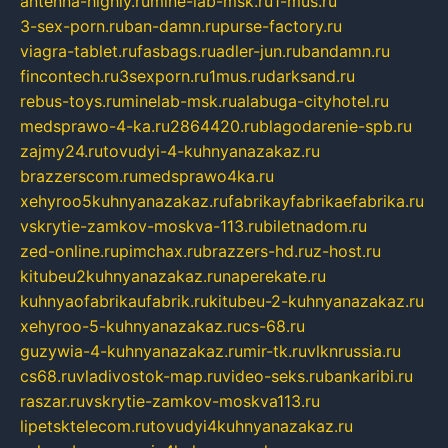
antenna-highly.ru
mine-lab-msk.ru
1-mus.ru
3-sex-porn.ru
ban-damn.ru
purse-factory.ru
viagra-tablet.ru
fasbags.ru
adler-jun.ru
bandamn.ru
fincontech.ru
3sexporn.ru
1mus.ru
darksand.ru
rebus-toys.ru
minelab-msk.ru
alabuga-cityhotel.ru
medsprawo-4-ka.ru
2864420.ru
blagodarenie-spb.ru
zajmy24.ru
tovudyi-4-kuhnyanazakaz.ru
brazzerscom.ru
medsprawo4ka.ru
xehyroo5kuhnyanazakaz.ru
fabrikayfabrikaefabrika.ru
vskrytie-zamkov-moskva-113.ru
biletnadom.ru
zed-online.ru
pimchax.ru
brazzers-hd.ru
z-host.ru
kitubeu2kuhnyanazakaz.ru
naperekate.ru
kuhnyaofabrikaufabrik.ru
kitubeu-2-kuhnyanazakaz.ru
xehyroo-5-kuhnyanazakaz.ru
cs-68.ru
guzywia-4-kuhnyanazakaz.ru
mir-tk.ru
vlknrussia.ru
cs68.ru
vladivostok-map.ru
video-seks.ru
bankaribi.ru
raszar.ru
vskrytie-zamkov-moskva113.ru
lipetsktelecom.ru
tovudyi4kuhnyanazakaz.ru