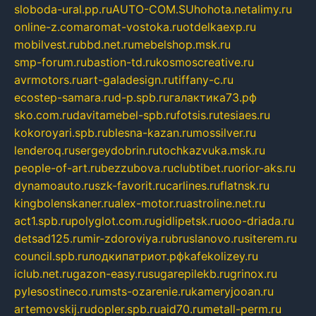
sloboda-ural.pp.ru
AUTO-COM.SU
hohota.net
alimy.ru
online-z.com
aromat-vostoka.ru
otdelkaexp.ru
mobilvest.ru
bbd.net.ru
mebelshop.msk.ru
smp-forum.ru
bastion-td.ru
kosmoscreative.ru
avrmotors.ru
art-galadesign.ru
tiffany-c.ru
ecostep-samara.ru
d-p.spb.ru
галактика73.рф
sko.com.ru
davitamebel-spb.ru
fotsis.ru
tesiaes.ru
kokoroyari.spb.ru
blesna-kazan.ru
mossilver.ru
lenderoq.ru
sergeydobrin.ru
tochkazvuka.msk.ru
people-of-art.ru
bezzubova.ru
clubtibet.ru
orior-aks.ru
dynamoauto.ru
szk-favorit.ru
carlines.ru
flatnsk.ru
kingbolenskaner.ru
alex-motor.ru
astroline.net.ru
act1.spb.ru
polyglot.com.ru
gidlipetsk.ru
ooo-driada.ru
detsad125.ru
mir-zdoroviya.ru
bruslanovo.ru
siterem.ru
council.spb.ru
лодкипатриот.рф
kafekolizey.ru
iclub.net.ru
gazon-easy.ru
sugarepilekb.ru
grinox.ru
pylesostineco.ru
msts-ozarenie.ru
kameryjooan.ru
artemovskij.ru
dopler.spb.ru
aid70.ru
metall-perm.ru