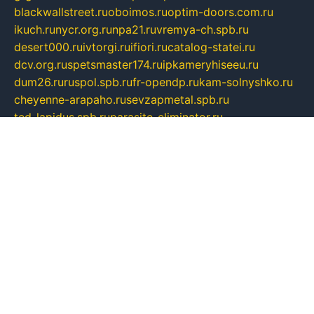
blackwallstreet.ru
oboimos.ru
optim-doors.com.ru
ikuch.ru
nycr.org.ru
npa21.ru
vremya-ch.spb.ru
desert000.ru
ivtorgi.ru
ifiori.ru
catalog-statei.ru
dcv.org.ru
spetsmaster174.ru
ipkameryhiseeu.ru
dum26.ru
ruspol.spb.ru
fr-opendp.ru
kam-solnyshko.ru
cheyenne-arapaho.ru
sevzapmetal.spb.ru
ted-lapidus.spb.ru
parasite-eliminator.ru
sigma-complete.ru
modernworld.ru
dama-moda.ru
eholot-group.ru
sk-nvkz.ru
DRONGOLD.RU
democratia2.ru
i-farmer.ru
mass-sport.org
jablonex.spb.ru
bookmess.ru
linkword.ru
refineua.com.ru
cs-spec.net.ru
altay-mebel.ru
DNK-THEATRE.RU
mechaniks.spb.ru
ipcamtechage.ru
skosta.ru
a-sun.ru
stroy-ldsp.ru
snowlands.org.ru
childrensshoes.ru
mrlizzy.ru
mebelsofiakrd.ru
bulizhenko.ru
rumantick.net.ru
mtszerno.ru
daily-fishing.ru
glushiteli-v-spb.ru
megasat.org.ru
localization.net.ru
flyingfish.pp.ru
ds5teremok.ru