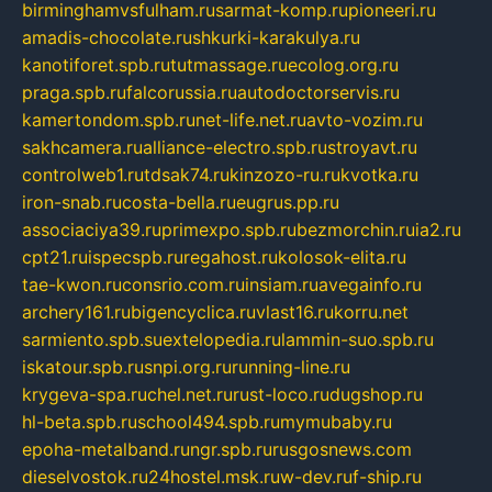
birminghamvsfulham.ru
sarmat-komp.ru
pioneeri.ru
amadis-chocolate.ru
shkurki-karakulya.ru
kanotiforet.spb.ru
tutmassage.ru
ecolog.org.ru
praga.spb.ru
falcorussia.ru
autodoctorservis.ru
kamertondom.spb.ru
net-life.net.ru
avto-vozim.ru
sakhcamera.ru
alliance-electro.spb.ru
stroyavt.ru
controlweb1.ru
tdsak74.ru
kinzozo-ru.ru
kvotka.ru
iron-snab.ru
costa-bella.ru
eugrus.pp.ru
associaciya39.ru
primexpo.spb.ru
bezmorchin.ru
ia2.ru
cpt21.ru
ispecspb.ru
regahost.ru
kolosok-elita.ru
tae-kwon.ru
consrio.com.ru
insiam.ru
avegainfo.ru
archery161.ru
bigencyclica.ru
vlast16.ru
korru.net
sarmiento.spb.su
extelopedia.ru
lammin-suo.spb.ru
iskatour.spb.ru
snpi.org.ru
running-line.ru
krygeva-spa.ru
chel.net.ru
rust-loco.ru
dugshop.ru
hl-beta.spb.ru
school494.spb.ru
mymubaby.ru
epoha-metalband.ru
ngr.spb.ru
rusgosnews.com
dieselvostok.ru
24hostel.msk.ru
w-dev.ru
f-ship.ru