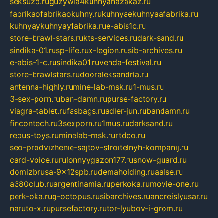
seksuzb.ru
guzywia4kuhnyanazakaz.ru
fabrikaofabrikaokuhny.ru
kuhnyaekuhnyaafabrika.ru
kuhnyaykuhnyayfabrika.ru
e-abis1c.ru
store-brawl-stars.ru
kts-services.ru
dark-sand.ru
sindika-01.ru
sp-life.ru
x-legion.ru
sib-archives.ru
e-abis-1-c.ru
sindika01.ru
venda-festival.ru
store-brawlstars.ru
dooraleksandria.ru
antenna-highly.ru
mine-lab-msk.ru
1-mus.ru
3-sex-porn.ru
ban-damn.ru
purse-factory.ru
viagra-tablet.ru
fasbags.ru
adler-jun.ru
bandamn.ru
fincontech.ru
3sexporn.ru
1mus.ru
darksand.ru
rebus-toys.ru
minelab-msk.ru
rtdco.ru
seo-prodvizhenie-sajtov-stroitelnyh-kompanij.ru
card-voice.ru
rulonnyygazon177.ru
snow-guard.ru
domizbrusa-9x12spb.ru
demaholding.ru
aalse.ru
a380club.ru
argentinamia.ru
perkoka.ru
movie-one.ru
perk-oka.ru
g-octopus.ru
sibarchives.ru
andreislyusar.ru
naruto-x.ru
pursefactory.ru
tor-lyubov-i-grom.ru