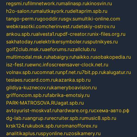
regsmi.ru
filmnetwork.ru
malinasp.ru
kinosvin.ru
h2o-salon.ru
malutkayork.ru
deltaprim.spb.ru
tango-perm.ru
gooddir.ru
sgv.su
multiki-online.com
webkrasotki.com
cherinvest.ru
detskiy-ostrov.ru
ankou.spb.ru
alvesta1.ru
pdf-creator.ru
nix-files.org.ru
sakhatoday.ru
elektrikersymboler.ru
sputnikyes.ru
golf2club.msk.ru
aeforums.ru
zallclub.ru
multimodal.msk.ru
habaigry.ru
haikko.ru
sobakopedia.ru
isz-fest.ru
ewnc.info
screensaver-clock.net.ru
volnav.spb.ru
comnat.ru
npf.net.ru
7bit.pp.ru
kalugatur.ru
tesiaes.ru
card.com.ru
kazanka.spb.ru
gildiya-kuznecov.ru
kameryboavision.ru
griffoncom.spb.ru
fabrika-emotsiy.ru
PARK-MATROSOVA.RU
agat.spb.ru
avtoyurist-moskva1.ru
hardware.org.ru
схема-авто.рф
dg-lab.ru
angrup.ru
recruiter.spb.ru
music8.spb.ru
krsk124.ru
kubok.spb.ru
romanofforex.ru
analitikaplus.ru
spyonline.ru
zosikamery.ru