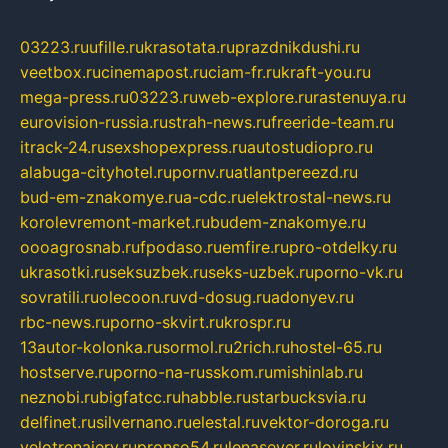
03223.ru
ufille.ru
krasotata.ru
prazdnikdushi.ru
veetbox.ru
cinemapost.ru
ciam-fr.ru
kraft-you.ru
mega-press.ru
03223.ru
web-explore.ru
rastenuya.ru
eurovision-russia.ru
strah-news.ru
freeride-team.ru
itrack-24.ru
sexshopexpress.ru
autostudiopro.ru
alabuga-cityhotel.ru
pornv.ru
atlantpereezd.ru
bud-em-znakomye.ru
a-cdc.ru
elektrostal-news.ru
korolevremont-market.ru
budem-znakomye.ru
oooagrosnab.ru
fpodaso.ru
emfire.ru
pro-otdelky.ru
ukrasotki.ru
seksuzbek.ru
seks-uzbek.ru
porno-vk.ru
sovratili.ru
olecoon.ru
vd-dosug.ru
adonyev.ru
rbc-news.ru
porno-skvirt.ru
krospr.ru
13autor-kolonka.ru
sormol.ru
2rich.ru
hostel-65.ru
hostserve.ru
porno-na-russkom.ru
mishinlab.ru
neznobi.ru
bigfatcc.ru
habble.ru
starbucksvia.ru
delfinet.ru
silvernano.ru
elestal.ru
vektor-doroga.ru
velotrenajery.ru
pronso54.ru
lenasever.ru
lovinskix.ru