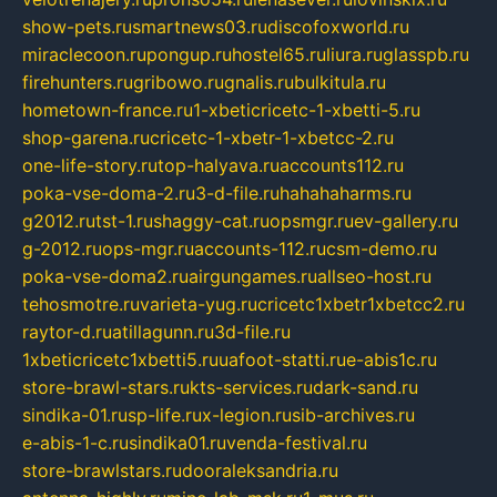
show-pets.ru
smartnews03.ru
discofoxworld.ru
miraclecoon.ru
pongup.ru
hostel65.ru
liura.ru
glasspb.ru
firehunters.ru
gribowo.ru
gnalis.ru
bulkitula.ru
hometown-france.ru
1-xbeticricetc-1-xbetti-5.ru
shop-garena.ru
cricetc-1-xbetr-1-xbetcc-2.ru
one-life-story.ru
top-halyava.ru
accounts112.ru
poka-vse-doma-2.ru
3-d-file.ru
hahahaharms.ru
g2012.ru
tst-1.ru
shaggy-cat.ru
opsmgr.ru
ev-gallery.ru
g-2012.ru
ops-mgr.ru
accounts-112.ru
csm-demo.ru
poka-vse-doma2.ru
airgungames.ru
allseo-host.ru
tehosmotre.ru
varieta-yug.ru
cricetc1xbetr1xbetcc2.ru
raytor-d.ru
atillagunn.ru
3d-file.ru
1xbeticricetc1xbetti5.ru
uafoot-statti.ru
e-abis1c.ru
store-brawl-stars.ru
kts-services.ru
dark-sand.ru
sindika-01.ru
sp-life.ru
x-legion.ru
sib-archives.ru
e-abis-1-c.ru
sindika01.ru
venda-festival.ru
store-brawlstars.ru
dooraleksandria.ru