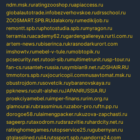
ndm.msk.ru
ratingzooshop.ru
apiaccess.ru
globalautotrade.info
bezverhovskoe.ru
drsschool.ru
ZOOSMART.SPB.RU
dalakony.ru
medikijob.ru
remontt.spb.ru
photostudia.spb.ru
myragon.ru
terramia.ru
academy62.ru
gardengallereya.ru
rti.com.ru
artem-news.ru
biserinca.ru
krasnodarkurort.com
imshowtv.ru
mebel-v-tule.ru
mobtopik.ru
pcsecurity.net.ru
tool-sib.ru
multimetrunit.ru
sp-tour.ru
fan-cs.ru
santeh-russia.ru
symbian9.net.ru
DSHAIR.RU
tmmotors.spb.ru
xjocuricopii.com
musavtomat.msk.ru
obustrojdom.ru
sovetcik.ru
ybaranovskaya.ru
ppknews.ru
cult-alshei.ru
JAPANRUSSIA.RU
proekciyamebel.ru
imper-finans.ru
rim.org.ru
glamourai.ru
brassminus.ru
zabor-pro.ru
ftn.pp.ru
dorogoe58.ru
laimengpacker.ru
kuzova-zapchasti.ru
sageerp.ru
taxodrom.ru
dsrazvitie.ru
hardcity.net.ru
ratinghomegames.ru
topservice25.ru
gubernyan.ru
gtglasslined.ru
ii4.ru
tssport.spb.ru
andorra24.com