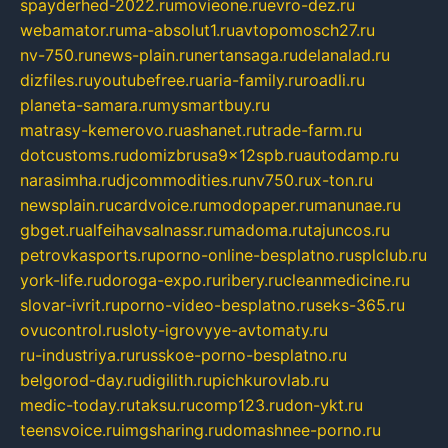
spayderhed-2022.ru
movieone.ru
evro-dez.ru
webamator.ru
ma-absolut1.ru
avtopomosch27.ru
nv-750.ru
news-plain.ru
nertansaga.ru
delanalad.ru
dizfiles.ru
youtubefree.ru
aria-family.ru
roadli.ru
planeta-samara.ru
mysmartbuy.ru
matrasy-kemerovo.ru
ashanet.ru
trade-farm.ru
dotcustoms.ru
domizbrusa9x12spb.ru
autodamp.ru
narasimha.ru
djcommodities.ru
nv750.ru
x-ton.ru
newsplain.ru
cardvoice.ru
modopaper.ru
manunae.ru
gbget.ru
alfeihavsalnassr.ru
madoma.ru
tajuncos.ru
petrovkasports.ru
porno-online-besplatno.ru
splclub.ru
york-life.ru
doroga-expo.ru
ribery.ru
cleanmedicine.ru
slovar-ivrit.ru
porno-video-besplatno.ru
seks-365.ru
ovucontrol.ru
sloty-igrovyye-avtomaty.ru
ru-industriya.ru
russkoe-porno-besplatno.ru
belgorod-day.ru
digilith.ru
pichkurovlab.ru
medic-today.ru
taksu.ru
comp123.ru
don-ykt.ru
teensvoice.ru
imgsharing.ru
domashnee-porno.ru