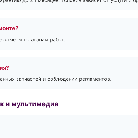
рантию до 24 месяцев. Условия зависят от услуги и бр
монте?
еоотчёты по этапам работ.
тия?
анных запчастей и соблюдении регламентов.
к и мультимедиа