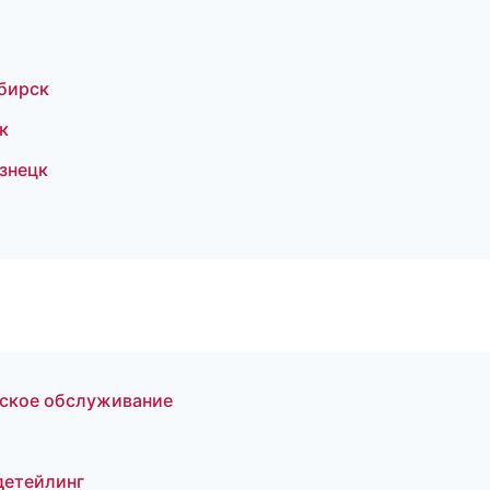
ибирск
к
знецк
еское обслуживание
детейлинг