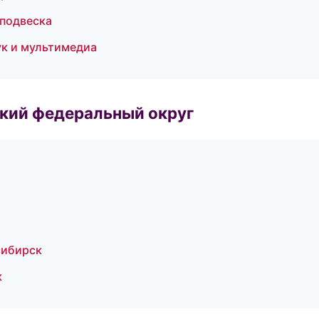
 подвеска
ук и мультимедиа
ский федеральный округ
сибирск
к