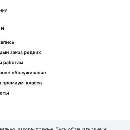
ния
ми
запись
рый заказ редких
м работам
вное обслуживание
м премиум-класса
меты
еально, зазоры ровные. Буду обращаться ещё.