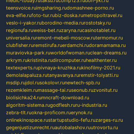
medic-today.ru
taksu.ru
comp123.ru
don-ykt.ru
teensvoice.ru
imgsharing.ru
domashnee-porno.ru
eva-elfie.ru
foto-tur.ru
biz-doska.ru
metropoltravel.ru
veslo-i-yakor.ru
borodino-media.ru
rostotsky.ru
regionufa.ru
weiss-bet.ru
zaryna.ru
casinotablet.ru
universalia.ru
remont-mebeli-moscow.ru
termomur.ru
clubfisher.ru
remstirufa.ru
erdamchi.ru
doramamama.ru
muraviovka-park.ru
worldofwoman.ru
clean-dreams.ru
arkrym.ru
kristinita.ru
dircomputer.ru
healthenter.ru
textexperts.ru
pivnaya-kruzhka.ru
kinofilmy-2021.ru
demolalapaluza.ru
tanyavanya.ru
remstir-tolyatti.ru
msdip.ru
jdol.ru
sokolovr.ru
newtech-spb.ru
rezemkleim.ru
massage-tai.ru
seonub.ru
zvonitut.ru
biolisichka24.ru
mncraft-download.ru
algoritm-sistema.ru
godflesh.ru
ru-industria.ru
zebra-tlt.ru
okna-proficom.ru
erynok.ru
onlinekinospace.ru
startupstudio-fefu.ru
zarges-ru.ru
gegenjustizunrecht.ru
autobalashov.ru
utrovortu.ru