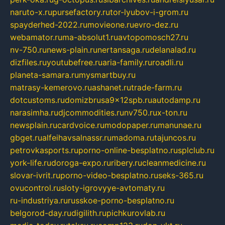
naruto-x.ru
pursefactory.ru
tor-lyubov-i-grom.ru
spayderhed-2022.ru
movieone.ru
evro-dez.ru
webamator.ru
ma-absolut1.ru
avtopomosch27.ru
nv-750.ru
news-plain.ru
nertansaga.ru
delanalad.ru
dizfiles.ru
youtubefree.ru
aria-family.ru
roadli.ru
planeta-samara.ru
mysmartbuy.ru
matrasy-kemerovo.ru
ashanet.ru
trade-farm.ru
dotcustoms.ru
domizbrusa9x12spb.ru
autodamp.ru
narasimha.ru
djcommodities.ru
nv750.ru
x-ton.ru
newsplain.ru
cardvoice.ru
modopaper.ru
manunae.ru
gbget.ru
alfeihavsalnassr.ru
madoma.ru
tajuncos.ru
petrovkasports.ru
porno-online-besplatno.ru
splclub.ru
york-life.ru
doroga-expo.ru
ribery.ru
cleanmedicine.ru
slovar-ivrit.ru
porno-video-besplatno.ru
seks-365.ru
ovucontrol.ru
sloty-igrovyye-avtomaty.ru
ru-industriya.ru
russkoe-porno-besplatno.ru
belgorod-day.ru
digilith.ru
pichkurovlab.ru