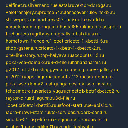
delfinet.ru
silvernano.ru
elestal.ru
vektor-doroga.ru
velotrenajery.ru
pronso54.ru
lenasever.ru
lovinskix.ru
show-pets.ru
smartnews03.ru
discofoxworld.ru
miraclecoon.ru
pongup.ru
hostel65.ru
liura.ru
glasspb.ru
firehunters.ru
gribowo.ru
gnalis.ru
bulkitula.ru
hometown-france.ru
1-xbeticricetc-1-xbetti-5.ru
shop-garena.ru
cricetc-1-xbetr-1-xbetcc-2.ru
one-life-story.ru
top-halyava.ru
accounts112.ru
poka-vse-doma-2.ru
3-d-file.ru
hahahaharms.ru
g2012.ru
tst-1.ru
shaggy-cat.ru
opsmgr.ru
ev-gallery.ru
g-2012.ru
ops-mgr.ru
accounts-112.ru
csm-demo.ru
poka-vse-doma2.ru
airgungames.ru
allseo-host.ru
tehosmotre.ru
varieta-yug.ru
cricetc1xbetr1xbetcc2.ru
raytor-d.ru
atillagunn.ru
3d-file.ru
1xbeticricetc1xbetti5.ru
uafoot-statti.ru
e-abis1c.ru
store-brawl-stars.ru
kts-services.ru
dark-sand.ru
sindika-01.ru
sp-life.ru
x-legion.ru
sib-archives.ru
e-abis-1-c.ru
sindika01.ru
venda-festival.ru