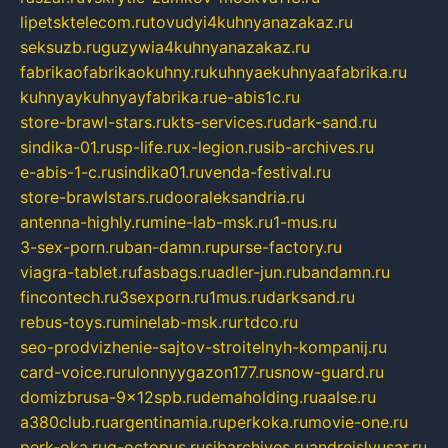
lipetsktelecom.ru
tovudyi4kuhnyanazakaz.ru
seksuzb.ru
guzywia4kuhnyanazakaz.ru
fabrikaofabrikaokuhny.ru
kuhnyaekuhnyaafabrika.ru
kuhnyaykuhnyayfabrika.ru
e-abis1c.ru
store-brawl-stars.ru
kts-services.ru
dark-sand.ru
sindika-01.ru
sp-life.ru
x-legion.ru
sib-archives.ru
e-abis-1-c.ru
sindika01.ru
venda-festival.ru
store-brawlstars.ru
dooraleksandria.ru
antenna-highly.ru
mine-lab-msk.ru
1-mus.ru
3-sex-porn.ru
ban-damn.ru
purse-factory.ru
viagra-tablet.ru
fasbags.ru
adler-jun.ru
bandamn.ru
fincontech.ru
3sexporn.ru
1mus.ru
darksand.ru
rebus-toys.ru
minelab-msk.ru
rtdco.ru
seo-prodvizhenie-sajtov-stroitelnyh-kompanij.ru
card-voice.ru
rulonnyygazon177.ru
snow-guard.ru
domizbrusa-9x12spb.ru
demaholding.ru
aalse.ru
a380club.ru
argentinamia.ru
perkoka.ru
movie-one.ru
perk-oka.ru
g-octopus.ru
sibarchives.ru
andreislyusar.ru