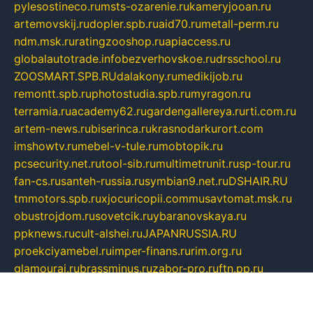
pylesostineco.ru
msts-ozarenie.ru
kameryjooan.ru
artemovskij.ru
dopler.spb.ru
aid70.ru
metall-perm.ru
ndm.msk.ru
ratingzooshop.ru
apiaccess.ru
globalautotrade.info
bezverhovskoe.ru
drsschool.ru
ZOOSMART.SPB.RU
dalakony.ru
medikijob.ru
remontt.spb.ru
photostudia.spb.ru
myragon.ru
terramia.ru
academy62.ru
gardengallereya.ru
rti.com.ru
artem-news.ru
biserinca.ru
krasnodarkurort.com
imshowtv.ru
mebel-v-tule.ru
mobtopik.ru
pcsecurity.net.ru
tool-sib.ru
multimetrunit.ru
sp-tour.ru
fan-cs.ru
santeh-russia.ru
symbian9.net.ru
DSHAIR.RU
tmmotors.spb.ru
xjocuricopii.com
musavtomat.msk.ru
obustrojdom.ru
sovetcik.ru
ybaranovskaya.ru
ppknews.ru
cult-alshei.ru
JAPANRUSSIA.RU
proekciyamebel.ru
imper-finans.ru
rim.org.ru
glamourai.ru
brassminus.ru
zabor-pro.ru
ftn.pp.ru
dorogoe58.ru
laimengpacker.ru
kuzova-zapchasti.ru
sageerp.ru
taxodrom.ru
dsrazvitie.ru
hardcity.net.ru