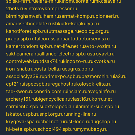
spiski-firm.ru
elara-m.ru
kinomusorka.ru
mkcslava.ru
2bets.ru
vintovoykompressor.ru
birminghamvsfulham.ru
sarmat-komp.ru
pioneeri.ru
amadis-chocolate.ru
shkurki-karakulya.ru
kanotiforet.spb.ru
tutmassage.ru
ecolog.org.ru
praga.spb.ru
falcorussia.ru
autodoctorservis.ru
kamertondom.spb.ru
net-life.net.ru
avto-vozim.ru
sakhcamera.ru
alliance-electro.spb.ru
stroyavt.ru
controlweb1.ru
tdsak74.ru
kinzozo-ru.ru
kvotka.ru
iron-snab.ru
costa-bella.ru
eugrus.pp.ru
associaciya39.ru
primexpo.spb.ru
bezmorchin.ru
ia2.ru
cpt21.ru
ispecspb.ru
regahost.ru
kolosok-elita.ru
tae-kwon.ru
consrio.com.ru
insiam.ru
avegainfo.ru
archery161.ru
bigencyclica.ru
vlast16.ru
korru.net
sarmiento.spb.su
extelopedia.ru
lammin-suo.spb.ru
iskatour.spb.ru
snpi.org.ru
running-line.ru
krygeva-spa.ru
chel.net.ru
rust-loco.ru
dugshop.ru
hl-beta.spb.ru
school494.spb.ru
mymubaby.ru