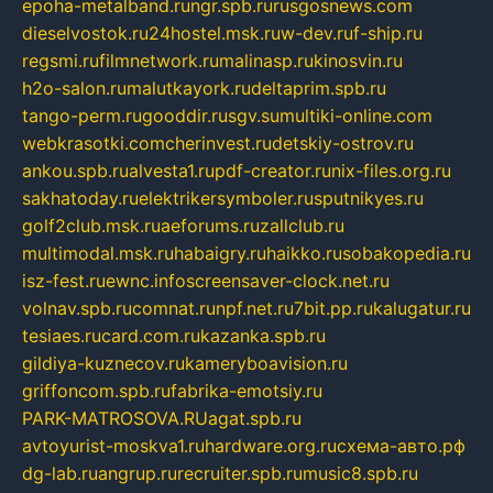
epoha-metalband.ru
ngr.spb.ru
rusgosnews.com
dieselvostok.ru
24hostel.msk.ru
w-dev.ru
f-ship.ru
regsmi.ru
filmnetwork.ru
malinasp.ru
kinosvin.ru
h2o-salon.ru
malutkayork.ru
deltaprim.spb.ru
tango-perm.ru
gooddir.ru
sgv.su
multiki-online.com
webkrasotki.com
cherinvest.ru
detskiy-ostrov.ru
ankou.spb.ru
alvesta1.ru
pdf-creator.ru
nix-files.org.ru
sakhatoday.ru
elektrikersymboler.ru
sputnikyes.ru
golf2club.msk.ru
aeforums.ru
zallclub.ru
multimodal.msk.ru
habaigry.ru
haikko.ru
sobakopedia.ru
isz-fest.ru
ewnc.info
screensaver-clock.net.ru
volnav.spb.ru
comnat.ru
npf.net.ru
7bit.pp.ru
kalugatur.ru
tesiaes.ru
card.com.ru
kazanka.spb.ru
gildiya-kuznecov.ru
kameryboavision.ru
griffoncom.spb.ru
fabrika-emotsiy.ru
PARK-MATROSOVA.RU
agat.spb.ru
avtoyurist-moskva1.ru
hardware.org.ru
схема-авто.рф
dg-lab.ru
angrup.ru
recruiter.spb.ru
music8.spb.ru