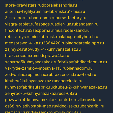
store-brawlstars.ru
dooraleksandria.ru
antenna-highly.ru
mine-lab-msk.ru
1-mus.ru
3-sex-porn.ru
ban-damn.ru
purse-factory.ru
viagra-tablet.ru
fasbags.ru
adler-jun.ru
bandamn.ru
fincontech.ru
3sexporn.ru
1mus.ru
darksand.ru
rebus-toys.ru
minelab-msk.ru
alabuga-cityhotel.ru
medsprawo-4-ka.ru
2864420.ru
blagodarenie-spb.ru
zajmy24.ru
tovudyi-4-kuhnyanazakaz.ru
brazzerscom.ru
medsprawo4ka.ru
xehyroo5kuhnyanazakaz.ru
fabrikayfabrikaefabrika.ru
vskrytie-zamkov-moskva-113.ru
biletnadom.ru
zed-online.ru
pimchax.ru
brazzers-hd.ru
z-host.ru
kitubeu2kuhnyanazakaz.ru
naperekate.ru
kuhnyaofabrikaufabrik.ru
kitubeu-2-kuhnyanazakaz.ru
xehyroo-5-kuhnyanazakaz.ru
cs-68.ru
guzywia-4-kuhnyanazakaz.ru
mir-tk.ru
vlknrussia.ru
cs68.ru
vladivostok-map.ru
video-seks.ru
bankaribi.ru
raszar.ru
vskrytie-zamkov-moskva113.ru