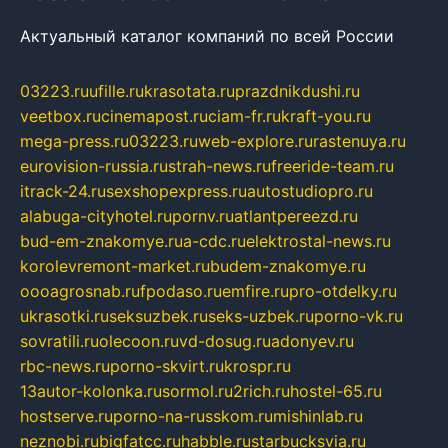
Актуальный каталог компаний по всей России
03223.ru
ufille.ru
krasotata.ru
prazdnikdushi.ru
veetbox.ru
cinemapost.ru
ciam-fr.ru
kraft-you.ru
mega-press.ru
03223.ru
web-explore.ru
rastenuya.ru
eurovision-russia.ru
strah-news.ru
freeride-team.ru
itrack-24.ru
sexshopexpress.ru
autostudiopro.ru
alabuga-cityhotel.ru
pornv.ru
atlantpereezd.ru
bud-em-znakomye.ru
a-cdc.ru
elektrostal-news.ru
korolevremont-market.ru
budem-znakomye.ru
oooagrosnab.ru
fpodaso.ru
emfire.ru
pro-otdelky.ru
ukrasotki.ru
seksuzbek.ru
seks-uzbek.ru
porno-vk.ru
sovratili.ru
olecoon.ru
vd-dosug.ru
adonyev.ru
rbc-news.ru
porno-skvirt.ru
krospr.ru
13autor-kolonka.ru
sormol.ru
2rich.ru
hostel-65.ru
hostserve.ru
porno-na-russkom.ru
mishinlab.ru
neznobi.ru
bigfatcc.ru
habble.ru
starbucksvia.ru