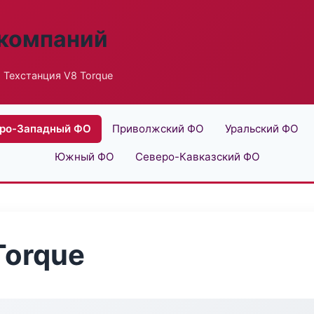
 компаний
 Техстанция V8 Torque
ро-Западный ФО
Приволжский ФО
Уральский ФО
Южный ФО
Северо-Кавказский ФО
Torque