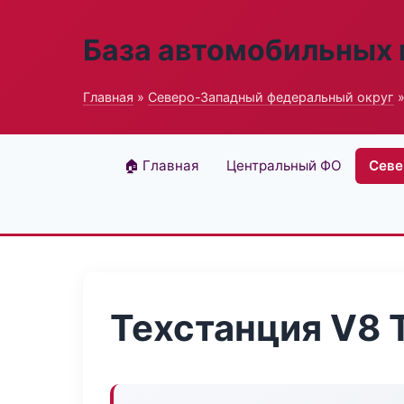
База автомобильных
Главная
»
Северо-Западный федеральный округ
»
🏠 Главная
Центральный ФО
Севе
Техстанция V8 