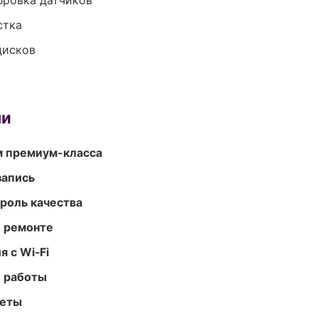
ибровка датчиков
стка
дисков
ми
м премиум-класса
запись
роль качества
и ремонте
 с Wi‑Fi
е работы
меты