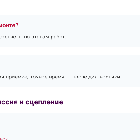
монте?
еоотчёты по этапам работ.
и приёмке, точное время — после диагностики.
ссия и сцепление
вск