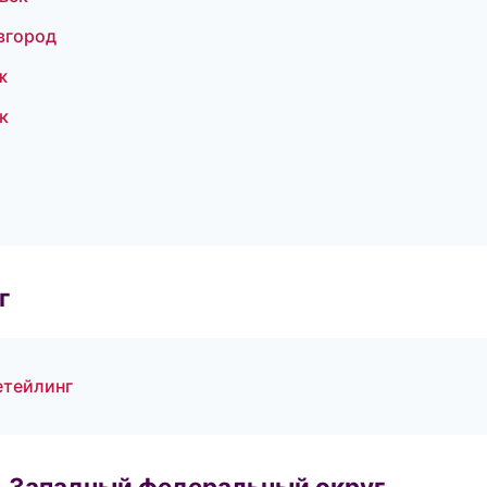
вгород
ж
к
г
етейлинг
о-Западный федеральный округ