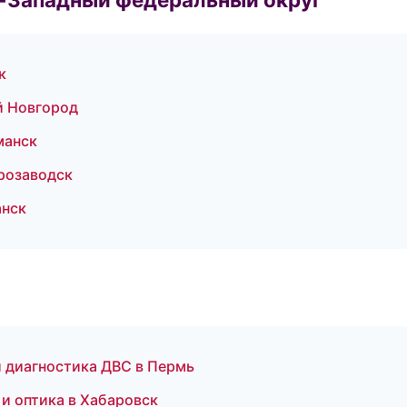
к
й Новгород
манск
трозаводск
анск
и диагностика ДВС в Пермь
 и оптика в Хабаровск