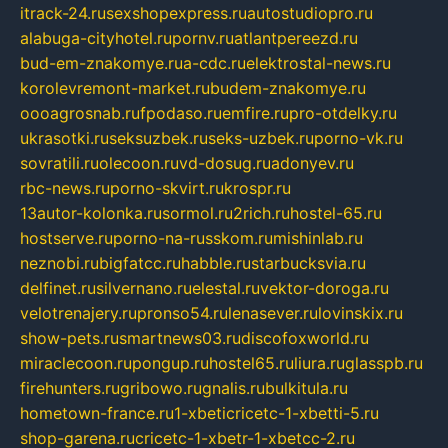
itrack-24.ru
sexshopexpress.ru
autostudiopro.ru
alabuga-cityhotel.ru
pornv.ru
atlantpereezd.ru
bud-em-znakomye.ru
a-cdc.ru
elektrostal-news.ru
korolevremont-market.ru
budem-znakomye.ru
oooagrosnab.ru
fpodaso.ru
emfire.ru
pro-otdelky.ru
ukrasotki.ru
seksuzbek.ru
seks-uzbek.ru
porno-vk.ru
sovratili.ru
olecoon.ru
vd-dosug.ru
adonyev.ru
rbc-news.ru
porno-skvirt.ru
krospr.ru
13autor-kolonka.ru
sormol.ru
2rich.ru
hostel-65.ru
hostserve.ru
porno-na-russkom.ru
mishinlab.ru
neznobi.ru
bigfatcc.ru
habble.ru
starbucksvia.ru
delfinet.ru
silvernano.ru
elestal.ru
vektor-doroga.ru
velotrenajery.ru
pronso54.ru
lenasever.ru
lovinskix.ru
show-pets.ru
smartnews03.ru
discofoxworld.ru
miraclecoon.ru
pongup.ru
hostel65.ru
liura.ru
glasspb.ru
firehunters.ru
gribowo.ru
gnalis.ru
bulkitula.ru
hometown-france.ru
1-xbeticricetc-1-xbetti-5.ru
shop-garena.ru
cricetc-1-xbetr-1-xbetcc-2.ru