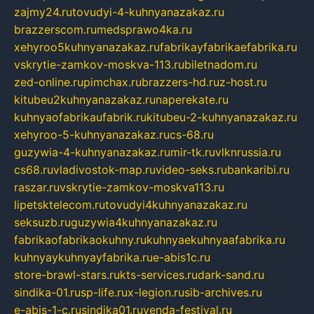
zajmy24.ru
tovudyi-4-kuhnyanazakaz.ru
brazzerscom.ru
medsprawo4ka.ru
xehyroo5kuhnyanazakaz.ru
fabrikayfabrikaefabrika.ru
vskrytie-zamkov-moskva-113.ru
biletnadom.ru
zed-online.ru
pimchax.ru
brazzers-hd.ru
z-host.ru
kitubeu2kuhnyanazakaz.ru
naperekate.ru
kuhnyaofabrikaufabrik.ru
kitubeu-2-kuhnyanazakaz.ru
xehyroo-5-kuhnyanazakaz.ru
cs-68.ru
guzywia-4-kuhnyanazakaz.ru
mir-tk.ru
vlknrussia.ru
cs68.ru
vladivostok-map.ru
video-seks.ru
bankaribi.ru
raszar.ru
vskrytie-zamkov-moskva113.ru
lipetsktelecom.ru
tovudyi4kuhnyanazakaz.ru
seksuzb.ru
guzywia4kuhnyanazakaz.ru
fabrikaofabrikaokuhny.ru
kuhnyaekuhnyaafabrika.ru
kuhnyaykuhnyayfabrika.ru
e-abis1c.ru
store-brawl-stars.ru
kts-services.ru
dark-sand.ru
sindika-01.ru
sp-life.ru
x-legion.ru
sib-archives.ru
e-abis-1-c.ru
sindika01.ru
venda-festival.ru