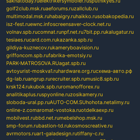
sakhatoday.ru
elektrikersymboler.ru
sputnikyes.ru
golf2club.msk.ru
aeforums.ru
zallclub.ru
multimodal.msk.ru
habaigry.ru
haikko.ru
sobakopedia.ru
isz-fest.ru
ewnc.info
screensaver-clock.net.ru
volnav.spb.ru
comnat.ru
npf.net.ru
7bit.pp.ru
kalugatur.ru
tesiaes.ru
card.com.ru
kazanka.spb.ru
gildiya-kuznecov.ru
kameryboavision.ru
griffoncom.spb.ru
fabrika-emotsiy.ru
PARK-MATROSOVA.RU
agat.spb.ru
avtoyurist-moskva1.ru
hardware.org.ru
схема-авто.рф
dg-lab.ru
angrup.ru
recruiter.spb.ru
music8.spb.ru
krsk124.ru
kubok.spb.ru
romanofforex.ru
analitikaplus.ru
spyonline.ru
zosikamery.ru
sloboda-ural.pp.ru
AUTO-COM.SU
hohota.net
alimy.ru
online-z.com
aromat-vostoka.ru
otdelkaexp.ru
mobilvest.ru
bbd.net.ru
mebelshop.msk.ru
smp-forum.ru
bastion-td.ru
kosmoscreative.ru
avrmotors.ru
art-galadesign.ru
tiffany-c.ru