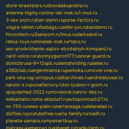
store-brawlstars.ru
dooraleksandria.ru
antenna-highly.ru
mine-lab-msk.ru
1-mus.ru
3-sex-porn.ru
ban-damn.ru
purse-factory.ru
viagra-tablet.ru
fasbags.ru
adler-jun.ru
bandamn.ru
fincontech.ru
3sexporn.ru
1mus.ru
darksand.ru
rebus-toys.ru
minelab-msk.ru
rtdco.ru
seo-prodvizhenie-sajtov-stroitelnyh-kompanij.ru
card-voice.ru
rulonnyygazon177.ru
snow-guard.ru
domizbrusa-9x12spb.ru
demaholding.ru
aalse.ru
a380club.ru
argentinamia.ru
perkoka.ru
movie-one.ru
perk-oka.ru
g-octopus.ru
sibarchives.ru
andreislyusar.ru
naruto-x.ru
pursefactory.ru
tor-lyubov-i-grom.ru
spayderhed-2022.ru
movieone.ru
evro-dez.ru
webamator.ru
ma-absolut1.ru
avtopomosch27.ru
nv-750.ru
news-plain.ru
nertansaga.ru
delanalad.ru
dizfiles.ru
youtubefree.ru
aria-family.ru
roadli.ru
planeta-samara.ru
mysmartbuy.ru
matrasy-kemerovo.ru
ashanet.ru
trade-farm.ru