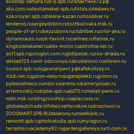
ecostep-samara.ru
d-p.spb.ru
галактика73.рф
sko.com.ru
davitamebel-spb.ru
fotsis.ru
tesiaes.ru
kokoroyari.spb.ru
blesna-kazan.ru
mossilver.ru
lenderoq.ru
sergeydobrin.ru
tochkazvuka.msk.ru
people-of-art.ru
bezzubova.ru
clubtibet.ru
orior-aks.ru
dynamoauto.ru
szk-favorit.ru
carlines.ru
flatnsk.ru
kingbolenskaner.ru
alex-motor.ru
astroline.net.ru
act1.spb.ru
polyglot.com.ru
gidlipetsk.ru
ooo-driada.ru
detsad125.ru
mir-zdoroviya.ru
bruslanovo.ru
siterem.ru
council.spb.ru
лодкипатриот.рф
kafekolizey.ru
iclub.net.ru
gazon-easy.ru
sugarepilekb.ru
grinox.ru
pylesostineco.ru
msts-ozarenie.ru
kameryjooan.ru
artemovskij.ru
dopler.spb.ru
aid70.ru
metall-perm.ru
ndm.msk.ru
ratingzooshop.ru
apiaccess.ru
globalautotrade.info
bezverhovskoe.ru
drsschool.ru
ZOOSMART.SPB.RU
dalakony.ru
medikijob.ru
remontt.spb.ru
photostudia.spb.ru
myragon.ru
terramia.ru
academy62.ru
gardengallereya.ru
rti.com.ru