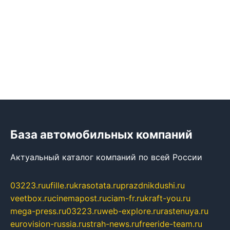
База автомобильных компаний
Актуальный каталог компаний по всей России
03223.ru
ufille.ru
krasotata.ru
prazdnikdushi.ru
veetbox.ru
cinemapost.ru
ciam-fr.ru
kraft-you.ru
mega-press.ru
03223.ru
web-explore.ru
rastenuya.ru
eurovision-russia.ru
strah-news.ru
freeride-team.ru