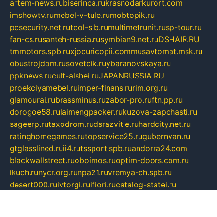
artem-news.ru
biserinca.ru
krasnodarkurort.com
imshowtv.ru
mebel-v-tule.ru
mobtopik.ru
pcsecurity.net.ru
tool-sib.ru
multimetrunit.ru
sp-tour.ru
fan-cs.ru
santeh-russia.ru
symbian9.net.ru
DSHAIR.RU
tmmotors.spb.ru
xjocuricopii.com
musavtomat.msk.ru
obustrojdom.ru
sovetcik.ru
ybaranovskaya.ru
ppknews.ru
cult-alshei.ru
JAPANRUSSIA.RU
proekciyamebel.ru
imper-finans.ru
rim.org.ru
glamourai.ru
brassminus.ru
zabor-pro.ru
ftn.pp.ru
dorogoe58.ru
laimengpacker.ru
kuzova-zapchasti.ru
sageerp.ru
taxodrom.ru
dsrazvitie.ru
hardcity.net.ru
ratinghomegames.ru
topservice25.ru
gubernyan.ru
gtglasslined.ru
ii4.ru
tssport.spb.ru
andorra24.com
blackwallstreet.ru
oboimos.ru
optim-doors.com.ru
ikuch.ru
nycr.org.ru
npa21.ru
vremya-ch.spb.ru
desert000.ru
ivtorgi.ru
ifiori.ru
catalog-statei.ru
dcv.org.ru
spetsmaster174.ru
ipkameryhiseeu.ru
dum26.ru
ruspol.spb.ru
fr-opendp.ru
kam-solnyshko.ru