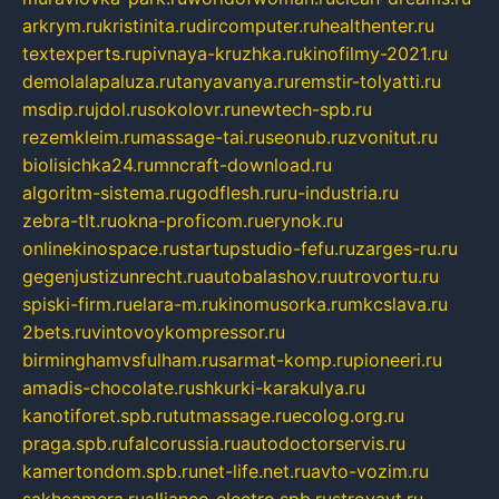
arkrym.ru
kristinita.ru
dircomputer.ru
healthenter.ru
textexperts.ru
pivnaya-kruzhka.ru
kinofilmy-2021.ru
demolalapaluza.ru
tanyavanya.ru
remstir-tolyatti.ru
msdip.ru
jdol.ru
sokolovr.ru
newtech-spb.ru
rezemkleim.ru
massage-tai.ru
seonub.ru
zvonitut.ru
biolisichka24.ru
mncraft-download.ru
algoritm-sistema.ru
godflesh.ru
ru-industria.ru
zebra-tlt.ru
okna-proficom.ru
erynok.ru
onlinekinospace.ru
startupstudio-fefu.ru
zarges-ru.ru
gegenjustizunrecht.ru
autobalashov.ru
utrovortu.ru
spiski-firm.ru
elara-m.ru
kinomusorka.ru
mkcslava.ru
2bets.ru
vintovoykompressor.ru
birminghamvsfulham.ru
sarmat-komp.ru
pioneeri.ru
amadis-chocolate.ru
shkurki-karakulya.ru
kanotiforet.spb.ru
tutmassage.ru
ecolog.org.ru
praga.spb.ru
falcorussia.ru
autodoctorservis.ru
kamertondom.spb.ru
net-life.net.ru
avto-vozim.ru