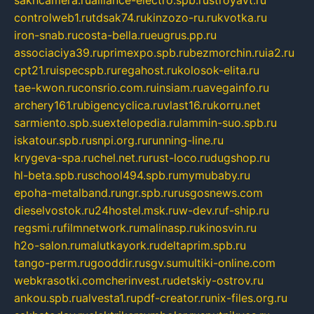
sakhcamera.ru
alliance-electro.spb.ru
stroyavt.ru
controlweb1.ru
tdsak74.ru
kinzozo-ru.ru
kvotka.ru
iron-snab.ru
costa-bella.ru
eugrus.pp.ru
associaciya39.ru
primexpo.spb.ru
bezmorchin.ru
ia2.ru
cpt21.ru
ispecspb.ru
regahost.ru
kolosok-elita.ru
tae-kwon.ru
consrio.com.ru
insiam.ru
avegainfo.ru
archery161.ru
bigencyclica.ru
vlast16.ru
korru.net
sarmiento.spb.su
extelopedia.ru
lammin-suo.spb.ru
iskatour.spb.ru
snpi.org.ru
running-line.ru
krygeva-spa.ru
chel.net.ru
rust-loco.ru
dugshop.ru
hl-beta.spb.ru
school494.spb.ru
mymubaby.ru
epoha-metalband.ru
ngr.spb.ru
rusgosnews.com
dieselvostok.ru
24hostel.msk.ru
w-dev.ru
f-ship.ru
regsmi.ru
filmnetwork.ru
malinasp.ru
kinosvin.ru
h2o-salon.ru
malutkayork.ru
deltaprim.spb.ru
tango-perm.ru
gooddir.ru
sgv.su
multiki-online.com
webkrasotki.com
cherinvest.ru
detskiy-ostrov.ru
ankou.spb.ru
alvesta1.ru
pdf-creator.ru
nix-files.org.ru