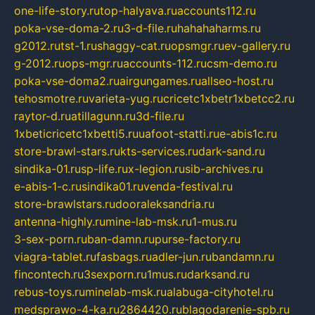
one-life-story.ru
top-halyava.ru
accounts112.ru
poka-vse-doma-2.ru
3-d-file.ru
hahahaharms.ru
g2012.ru
tst-1.ru
shaggy-cat.ru
opsmgr.ru
ev-gallery.ru
g-2012.ru
ops-mgr.ru
accounts-112.ru
csm-demo.ru
poka-vse-doma2.ru
airgungames.ru
allseo-host.ru
tehosmotre.ru
varieta-yug.ru
cricetc1xbetr1xbetcc2.ru
raytor-d.ru
atillagunn.ru
3d-file.ru
1xbeticricetc1xbetti5.ru
uafoot-statti.ru
e-abis1c.ru
store-brawl-stars.ru
kts-services.ru
dark-sand.ru
sindika-01.ru
sp-life.ru
x-legion.ru
sib-archives.ru
e-abis-1-c.ru
sindika01.ru
venda-festival.ru
store-brawlstars.ru
dooraleksandria.ru
antenna-highly.ru
mine-lab-msk.ru
1-mus.ru
3-sex-porn.ru
ban-damn.ru
purse-factory.ru
viagra-tablet.ru
fasbags.ru
adler-jun.ru
bandamn.ru
fincontech.ru
3sexporn.ru
1mus.ru
darksand.ru
rebus-toys.ru
minelab-msk.ru
alabuga-cityhotel.ru
medsprawo-4-ka.ru
2864420.ru
blagodarenie-spb.ru