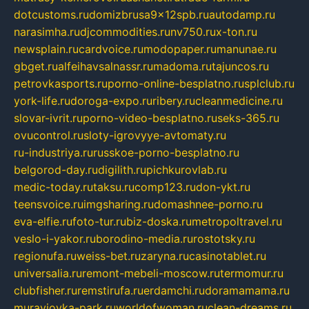
dotcustoms.ru
domizbrusa9x12spb.ru
autodamp.ru
narasimha.ru
djcommodities.ru
nv750.ru
x-ton.ru
newsplain.ru
cardvoice.ru
modopaper.ru
manunae.ru
gbget.ru
alfeihavsalnassr.ru
madoma.ru
tajuncos.ru
petrovkasports.ru
porno-online-besplatno.ru
splclub.ru
york-life.ru
doroga-expo.ru
ribery.ru
cleanmedicine.ru
slovar-ivrit.ru
porno-video-besplatno.ru
seks-365.ru
ovucontrol.ru
sloty-igrovyye-avtomaty.ru
ru-industriya.ru
russkoe-porno-besplatno.ru
belgorod-day.ru
digilith.ru
pichkurovlab.ru
medic-today.ru
taksu.ru
comp123.ru
don-ykt.ru
teensvoice.ru
imgsharing.ru
domashnee-porno.ru
eva-elfie.ru
foto-tur.ru
biz-doska.ru
metropoltravel.ru
veslo-i-yakor.ru
borodino-media.ru
rostotsky.ru
regionufa.ru
weiss-bet.ru
zaryna.ru
casinotablet.ru
universalia.ru
remont-mebeli-moscow.ru
termomur.ru
clubfisher.ru
remstirufa.ru
erdamchi.ru
doramamama.ru
muraviovka-park.ru
worldofwoman.ru
clean-dreams.ru