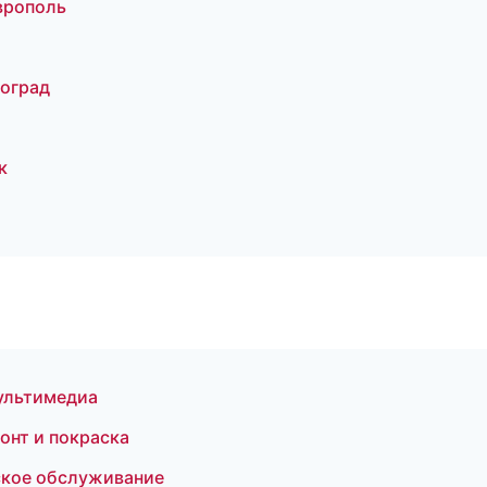
врополь
гоград
к
мультимедиа
онт и покраска
ское обслуживание