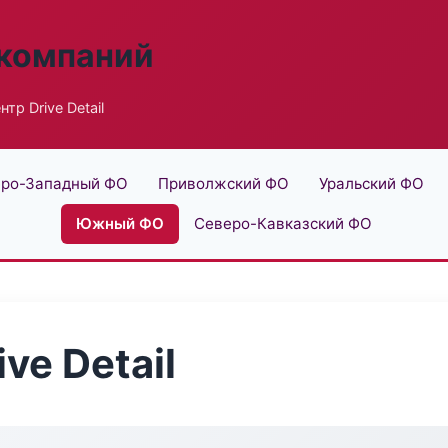
 компаний
тр Drive Detail
ро-Западный ФО
Приволжский ФО
Уральский ФО
Южный ФО
Северо-Кавказский ФО
ve Detail