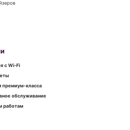
йзеров
ми
 с Wi‑Fi
меты
м премиум-класса
вное обслуживание
м работам