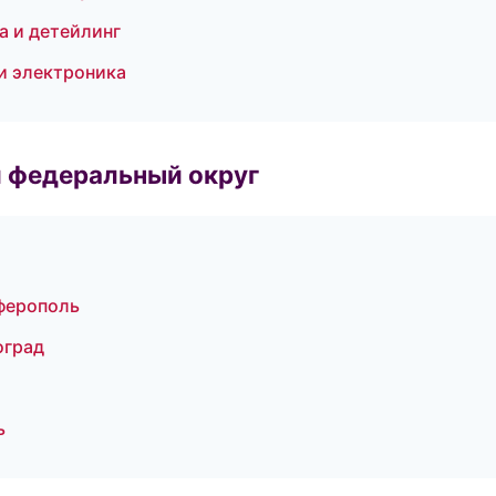
а и детейлинг
и электроника
 федеральный округ
мферополь
оград
ь