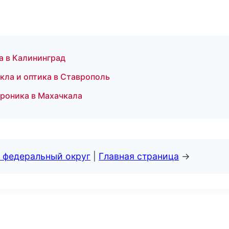
а в Калининград
кла и оптика в Ставрополь
троника в Махачкала
 федеральный округ
|
Главная страница
→