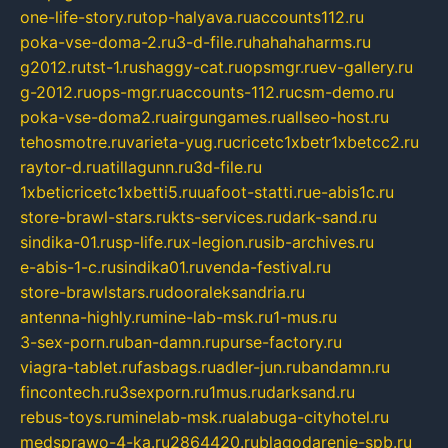
one-life-story.ru
top-halyava.ru
accounts112.ru
poka-vse-doma-2.ru
3-d-file.ru
hahahaharms.ru
g2012.ru
tst-1.ru
shaggy-cat.ru
opsmgr.ru
ev-gallery.ru
g-2012.ru
ops-mgr.ru
accounts-112.ru
csm-demo.ru
poka-vse-doma2.ru
airgungames.ru
allseo-host.ru
tehosmotre.ru
varieta-yug.ru
cricetc1xbetr1xbetcc2.ru
raytor-d.ru
atillagunn.ru
3d-file.ru
1xbeticricetc1xbetti5.ru
uafoot-statti.ru
e-abis1c.ru
store-brawl-stars.ru
kts-services.ru
dark-sand.ru
sindika-01.ru
sp-life.ru
x-legion.ru
sib-archives.ru
e-abis-1-c.ru
sindika01.ru
venda-festival.ru
store-brawlstars.ru
dooraleksandria.ru
antenna-highly.ru
mine-lab-msk.ru
1-mus.ru
3-sex-porn.ru
ban-damn.ru
purse-factory.ru
viagra-tablet.ru
fasbags.ru
adler-jun.ru
bandamn.ru
fincontech.ru
3sexporn.ru
1mus.ru
darksand.ru
rebus-toys.ru
minelab-msk.ru
alabuga-cityhotel.ru
medsprawo-4-ka.ru
2864420.ru
blagodarenie-spb.ru