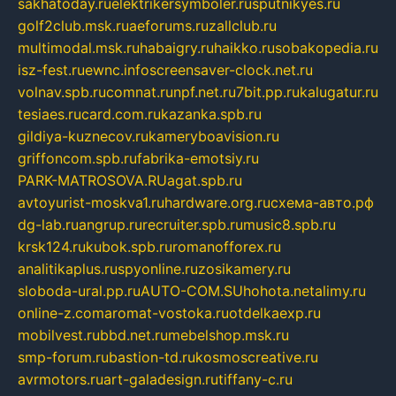
sakhatoday.ru
elektrikersymboler.ru
sputnikyes.ru
golf2club.msk.ru
aeforums.ru
zallclub.ru
multimodal.msk.ru
habaigry.ru
haikko.ru
sobakopedia.ru
isz-fest.ru
ewnc.info
screensaver-clock.net.ru
volnav.spb.ru
comnat.ru
npf.net.ru
7bit.pp.ru
kalugatur.ru
tesiaes.ru
card.com.ru
kazanka.spb.ru
gildiya-kuznecov.ru
kameryboavision.ru
griffoncom.spb.ru
fabrika-emotsiy.ru
PARK-MATROSOVA.RU
agat.spb.ru
avtoyurist-moskva1.ru
hardware.org.ru
схема-авто.рф
dg-lab.ru
angrup.ru
recruiter.spb.ru
music8.spb.ru
krsk124.ru
kubok.spb.ru
romanofforex.ru
analitikaplus.ru
spyonline.ru
zosikamery.ru
sloboda-ural.pp.ru
AUTO-COM.SU
hohota.net
alimy.ru
online-z.com
aromat-vostoka.ru
otdelkaexp.ru
mobilvest.ru
bbd.net.ru
mebelshop.msk.ru
smp-forum.ru
bastion-td.ru
kosmoscreative.ru
avrmotors.ru
art-galadesign.ru
tiffany-c.ru