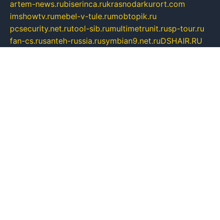
artem-news.ru
biserinca.ru
krasnodarkurort.com
imshowtv.ru
mebel-v-tule.ru
mobtopik.ru
pcsecurity.net.ru
tool-sib.ru
multimetrunit.ru
sp-tour.ru
fan-cs.ru
santeh-russia.ru
symbian9.net.ru
DSHAIR.RU
tmmotors.spb.ru
xjocuricopii.com
musavtomat.msk.ru
obustrojdom.ru
sovetcik.ru
ybaranovskaya.ru
ppknews.ru
cult-alshei.ru
JAPANRUSSIA.RU
proekciyamebel.ru
imper-finans.ru
rim.org.ru
glamourai.ru
brassminus.ru
zabor-pro.ru
ftn.pp.ru
dorogoe58.ru
laimengpacker.ru
kuzova-zapchasti.ru
sageerp.ru
taxodrom.ru
dsrazvitie.ru
hardcity.net.ru
ratinghomegames.ru
topservice25.ru
gubernyan.ru
gtglasslined.ru
ii4.ru
tssport.spb.ru
andorra24.com
blackwallstreet.ru
oboimos.ru
optim-doors.com.ru
ikuch.ru
nycr.org.ru
npa21.ru
vremya-ch.spb.ru
desert000.ru
ivtorgi.ru
ifiori.ru
catalog-statei.ru
dcv.org.ru
spetsmaster174.ru
ipkameryhiseeu.ru
dum26.ru
ruspol.spb.ru
fr-opendp.ru
kam-solnyshko.ru