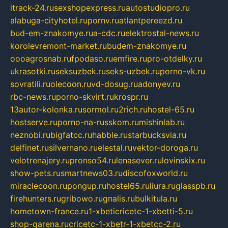
itrack-24.ru
sexshopexpress.ru
autostudiopro.ru
alabuga-cityhotel.ru
pornv.ru
atlantpereezd.ru
bud-em-znakomye.ru
a-cdc.ru
elektrostal-news.ru
korolevremont-market.ru
budem-znakomye.ru
oooagrosnab.ru
fpodaso.ru
emfire.ru
pro-otdelky.ru
ukrasotki.ru
seksuzbek.ru
seks-uzbek.ru
porno-vk.ru
sovratili.ru
olecoon.ru
vd-dosug.ru
adonyev.ru
rbc-news.ru
porno-skvirt.ru
krospr.ru
13autor-kolonka.ru
sormol.ru
2rich.ru
hostel-65.ru
hostserve.ru
porno-na-russkom.ru
mishinlab.ru
neznobi.ru
bigfatcc.ru
habble.ru
starbucksvia.ru
delfinet.ru
silvernano.ru
elestal.ru
vektor-doroga.ru
velotrenajery.ru
pronso54.ru
lenasever.ru
lovinskix.ru
show-pets.ru
smartnews03.ru
discofoxworld.ru
miraclecoon.ru
pongup.ru
hostel65.ru
liura.ru
glasspb.ru
firehunters.ru
gribowo.ru
gnalis.ru
bulkitula.ru
hometown-france.ru
1-xbeticricetc-1-xbetti-5.ru
shop-garena.ru
cricetc-1-xbetr-1-xbetcc-2.ru