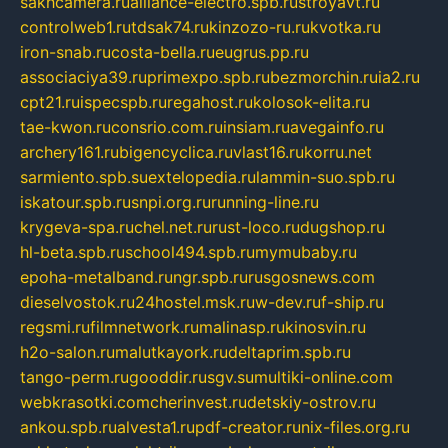
sakhcamera.ru
alliance-electro.spb.ru
stroyavt.ru
controlweb1.ru
tdsak74.ru
kinzozo-ru.ru
kvotka.ru
iron-snab.ru
costa-bella.ru
eugrus.pp.ru
associaciya39.ru
primexpo.spb.ru
bezmorchin.ru
ia2.ru
cpt21.ru
ispecspb.ru
regahost.ru
kolosok-elita.ru
tae-kwon.ru
consrio.com.ru
insiam.ru
avegainfo.ru
archery161.ru
bigencyclica.ru
vlast16.ru
korru.net
sarmiento.spb.su
extelopedia.ru
lammin-suo.spb.ru
iskatour.spb.ru
snpi.org.ru
running-line.ru
krygeva-spa.ru
chel.net.ru
rust-loco.ru
dugshop.ru
hl-beta.spb.ru
school494.spb.ru
mymubaby.ru
epoha-metalband.ru
ngr.spb.ru
rusgosnews.com
dieselvostok.ru
24hostel.msk.ru
w-dev.ru
f-ship.ru
regsmi.ru
filmnetwork.ru
malinasp.ru
kinosvin.ru
h2o-salon.ru
malutkayork.ru
deltaprim.spb.ru
tango-perm.ru
gooddir.ru
sgv.su
multiki-online.com
webkrasotki.com
cherinvest.ru
detskiy-ostrov.ru
ankou.spb.ru
alvesta1.ru
pdf-creator.ru
nix-files.org.ru