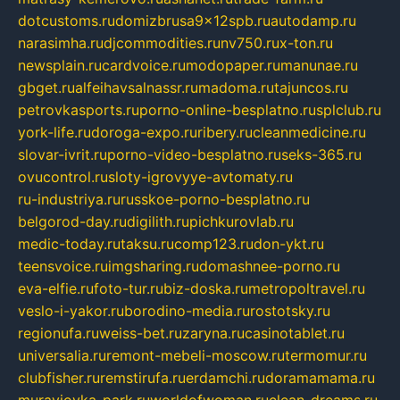
dotcustoms.ru
domizbrusa9x12spb.ru
autodamp.ru
narasimha.ru
djcommodities.ru
nv750.ru
x-ton.ru
newsplain.ru
cardvoice.ru
modopaper.ru
manunae.ru
gbget.ru
alfeihavsalnassr.ru
madoma.ru
tajuncos.ru
petrovkasports.ru
porno-online-besplatno.ru
splclub.ru
york-life.ru
doroga-expo.ru
ribery.ru
cleanmedicine.ru
slovar-ivrit.ru
porno-video-besplatno.ru
seks-365.ru
ovucontrol.ru
sloty-igrovyye-avtomaty.ru
ru-industriya.ru
russkoe-porno-besplatno.ru
belgorod-day.ru
digilith.ru
pichkurovlab.ru
medic-today.ru
taksu.ru
comp123.ru
don-ykt.ru
teensvoice.ru
imgsharing.ru
domashnee-porno.ru
eva-elfie.ru
foto-tur.ru
biz-doska.ru
metropoltravel.ru
veslo-i-yakor.ru
borodino-media.ru
rostotsky.ru
regionufa.ru
weiss-bet.ru
zaryna.ru
casinotablet.ru
universalia.ru
remont-mebeli-moscow.ru
termomur.ru
clubfisher.ru
remstirufa.ru
erdamchi.ru
doramamama.ru