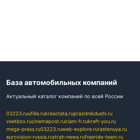
База автомобильных компаний
Актуальный каталог компаний по всей России
03223.ru
ufille.ru
krasotata.ru
prazdnikdushi.ru
veetbox.ru
cinemapost.ru
ciam-fr.ru
kraft-you.ru
mega-press.ru
03223.ru
web-explore.ru
rastenuya.ru
eurovision-russia.ru
strah-news.ru
freeride-team.ru