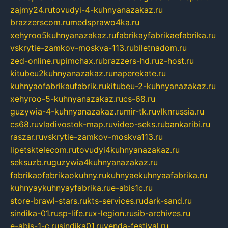
zajmy24.ru
tovudyi-4-kuhnyanazakaz.ru
brazzerscom.ru
medsprawo4ka.ru
xehyroo5kuhnyanazakaz.ru
fabrikayfabrikaefabrika.ru
vskrytie-zamkov-moskva-113.ru
biletnadom.ru
zed-online.ru
pimchax.ru
brazzers-hd.ru
z-host.ru
kitubeu2kuhnyanazakaz.ru
naperekate.ru
kuhnyaofabrikaufabrik.ru
kitubeu-2-kuhnyanazakaz.ru
xehyroo-5-kuhnyanazakaz.ru
cs-68.ru
guzywia-4-kuhnyanazakaz.ru
mir-tk.ru
vlknrussia.ru
cs68.ru
vladivostok-map.ru
video-seks.ru
bankaribi.ru
raszar.ru
vskrytie-zamkov-moskva113.ru
lipetsktelecom.ru
tovudyi4kuhnyanazakaz.ru
seksuzb.ru
guzywia4kuhnyanazakaz.ru
fabrikaofabrikaokuhny.ru
kuhnyaekuhnyaafabrika.ru
kuhnyaykuhnyayfabrika.ru
e-abis1c.ru
store-brawl-stars.ru
kts-services.ru
dark-sand.ru
sindika-01.ru
sp-life.ru
x-legion.ru
sib-archives.ru
e-abis-1-c.ru
sindika01.ru
venda-festival.ru