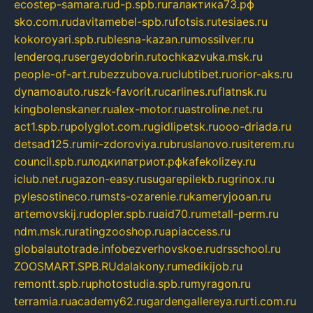
ecostep-samara.ru
d-p.spb.ru
галактика73.рф
sko.com.ru
davitamebel-spb.ru
fotsis.ru
tesiaes.ru
kokoroyari.spb.ru
blesna-kazan.ru
mossilver.ru
lenderoq.ru
sergeydobrin.ru
tochkazvuka.msk.ru
people-of-art.ru
bezzubova.ru
clubtibet.ru
orior-aks.ru
dynamoauto.ru
szk-favorit.ru
carlines.ru
flatnsk.ru
kingbolenskaner.ru
alex-motor.ru
astroline.net.ru
act1.spb.ru
polyglot.com.ru
gidlipetsk.ru
ooo-driada.ru
detsad125.ru
mir-zdoroviya.ru
bruslanovo.ru
siterem.ru
council.spb.ru
лодкипатриот.рф
kafekolizey.ru
iclub.net.ru
gazon-easy.ru
sugarepilekb.ru
grinox.ru
pylesostineco.ru
msts-ozarenie.ru
kameryjooan.ru
artemovskij.ru
dopler.spb.ru
aid70.ru
metall-perm.ru
ndm.msk.ru
ratingzooshop.ru
apiaccess.ru
globalautotrade.info
bezverhovskoe.ru
drsschool.ru
ZOOSMART.SPB.RU
dalakony.ru
medikijob.ru
remontt.spb.ru
photostudia.spb.ru
myragon.ru
terramia.ru
academy62.ru
gardengallereya.ru
rti.com.ru