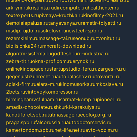
muraviovka-park.ru
worldofwoman.ru
clean-dreams.ru
arkrym.ru
kristinita.ru
dircomputer.ru
healthenter.ru
textexperts.ru
pivnaya-kruzhka.ru
kinofilmy-2021.ru
demolalapaluza.ru
tanyavanya.ru
remstir-tolyatti.ru
msdip.ru
jdol.ru
sokolovr.ru
newtech-spb.ru
rezemkleim.ru
massage-tai.ru
seonub.ru
zvonitut.ru
biolisichka24.ru
mncraft-download.ru
algoritm-sistema.ru
godflesh.ru
ru-industria.ru
zebra-tlt.ru
okna-proficom.ru
erynok.ru
onlinekinospace.ru
startupstudio-fefu.ru
zarges-ru.ru
gegenjustizunrecht.ru
autobalashov.ru
utrovortu.ru
spiski-firm.ru
elara-m.ru
kinomusorka.ru
mkcslava.ru
2bets.ru
vintovoykompressor.ru
birminghamvsfulham.ru
sarmat-komp.ru
pioneeri.ru
amadis-chocolate.ru
shkurki-karakulya.ru
kanotiforet.spb.ru
tutmassage.ru
ecolog.org.ru
praga.spb.ru
falcorussia.ru
autodoctorservis.ru
kamertondom.spb.ru
net-life.net.ru
avto-vozim.ru