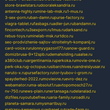
store-brawlstars.ru
dooraleksandria.ru
antenna-highly.ru
mine-lab-msk.ru
1-mus.ru
3-sex-porn.ru
ban-damn.ru
purse-factory.ru
viagra-tablet.ru
fasbags.ru
adler-jun.ru
bandamn.ru
fincontech.ru
3sexporn.ru
1mus.ru
darksand.ru
rebus-toys.ru
minelab-msk.ru
rtdco.ru
seo-prodvizhenie-sajtov-stroitelnyh-kompanij.ru
card-voice.ru
rulonnyygazon177.ru
snow-guard.ru
domizbrusa-9x12spb.ru
demaholding.ru
aalse.ru
a380club.ru
argentinamia.ru
perkoka.ru
movie-one.ru
perk-oka.ru
g-octopus.ru
sibarchives.ru
andreislyusar.ru
naruto-x.ru
pursefactory.ru
tor-lyubov-i-grom.ru
spayderhed-2022.ru
movieone.ru
evro-dez.ru
webamator.ru
ma-absolut1.ru
avtopomosch27.ru
nv-750.ru
news-plain.ru
nertansaga.ru
delanalad.ru
dizfiles.ru
youtubefree.ru
aria-family.ru
roadli.ru
planeta-samara.ru
mysmartbuy.ru
matrasy-kemerovo.ru
ashanet.ru
trade-farm.ru