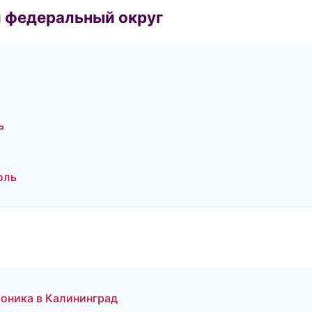
 федеральный округ
ь
оль
роника в Калининград