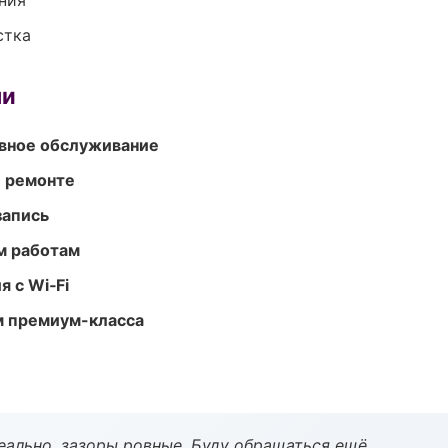
ния
стка
ми
вное обслуживание
и ремонте
запись
м работам
 с Wi‑Fi
м премиум-класса
еально, зазоры ровные. Буду обращаться ещё.