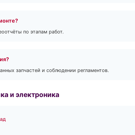
монте?
еоотчёты по этапам работ.
тия?
анных запчастей и соблюдении регламентов.
ка и электроника
рад