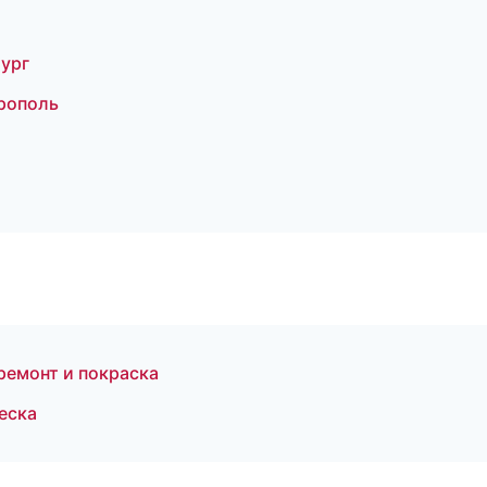
ург
ерополь
ремонт и покраска
еска