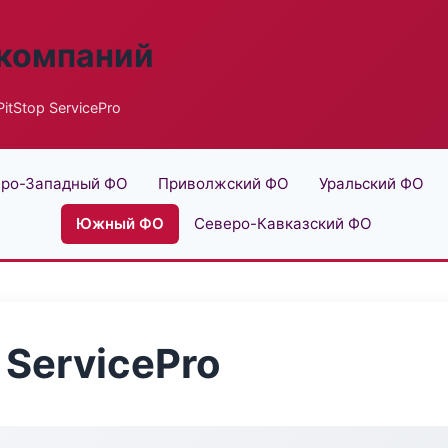
 компаний
tStop ServicePro
ро-Западный ФО
Приволжский ФО
Уральский ФО
Южный ФО
Северо-Кавказский ФО
 ServicePro