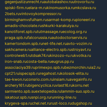
gegenjustizunrecht.ru
autobalashov.ru
utrovortu.ru
spiski-firm.ru
elara-m.ru
kinomusorka.ru
mkcslava.ru
2bets.ru
vintovoykompressor.ru
birminghamvsfulham.ru
sarmat-komp.ru
pioneeri.ru
amadis-chocolate.ru
shkurki-karakulya.ru
kanotiforet.spb.ru
tutmassage.ru
ecolog.org.ru
praga.spb.ru
falcorussia.ru
autodoctorservis.ru
kamertondom.spb.ru
net-life.net.ru
avto-vozim.ru
sakhcamera.ru
alliance-electro.spb.ru
stroyavt.ru
controlweb1.ru
tdsak74.ru
kinzozo-ru.ru
kvotka.ru
iron-snab.ru
costa-bella.ru
eugrus.pp.ru
associaciya39.ru
primexpo.spb.ru
bezmorchin.ru
ia2.ru
cpt21.ru
ispecspb.ru
regahost.ru
kolosok-elita.ru
tae-kwon.ru
consrio.com.ru
insiam.ru
avegainfo.ru
archery161.ru
bigencyclica.ru
vlast16.ru
korru.net
sarmiento.spb.su
extelopedia.ru
lammin-suo.spb.ru
iskatour.spb.ru
snpi.org.ru
running-line.ru
krygeva-spa.ru
chel.net.ru
rust-loco.ru
dugshop.ru