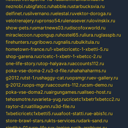
neznobi.ru
bigfatcc.ru
habble.ru
starbucksvia.ru
delfinet.ru
silvernano.ru
elestal.ru
vektor-doroga.ru
velotrenajery.ru
pronso54.ru
lenasever.ru
lovinskix.ru
show-pets.ru
smartnews03.ru
discofoxworld.ru
miraclecoon.ru
pongup.ru
hostel65.ru
liura.ru
glasspb.ru
firehunters.ru
gribowo.ru
gnalis.ru
bulkitula.ru
hometown-france.ru
1-xbeticricetc-1-xbetti-5.ru
shop-garena.ru
cricetc-1-xbetr-1-xbetcc-2.ru
one-life-story.ru
top-halyava.ru
accounts112.ru
poka-vse-doma-2.ru
3-d-file.ru
hahahaharms.ru
g2012.ru
tst-1.ru
shaggy-cat.ru
opsmgr.ru
ev-gallery.ru
g-2012.ru
ops-mgr.ru
accounts-112.ru
csm-demo.ru
poka-vse-doma2.ru
airgungames.ru
allseo-host.ru
tehosmotre.ru
varieta-yug.ru
cricetc1xbetr1xbetcc2.ru
raytor-d.ru
atillagunn.ru
3d-file.ru
1xbeticricetc1xbetti5.ru
uafoot-statti.ru
e-abis1c.ru
store-brawl-stars.ru
kts-services.ru
dark-sand.ru
sindika-01.ru
sp-life.ru
x-legion.ru
sib-archives.ru