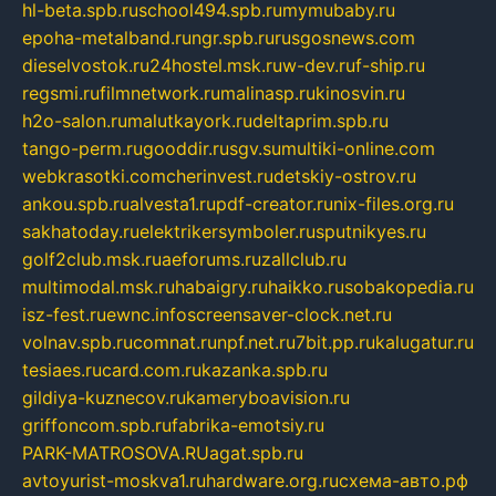
hl-beta.spb.ru
school494.spb.ru
mymubaby.ru
epoha-metalband.ru
ngr.spb.ru
rusgosnews.com
dieselvostok.ru
24hostel.msk.ru
w-dev.ru
f-ship.ru
regsmi.ru
filmnetwork.ru
malinasp.ru
kinosvin.ru
h2o-salon.ru
malutkayork.ru
deltaprim.spb.ru
tango-perm.ru
gooddir.ru
sgv.su
multiki-online.com
webkrasotki.com
cherinvest.ru
detskiy-ostrov.ru
ankou.spb.ru
alvesta1.ru
pdf-creator.ru
nix-files.org.ru
sakhatoday.ru
elektrikersymboler.ru
sputnikyes.ru
golf2club.msk.ru
aeforums.ru
zallclub.ru
multimodal.msk.ru
habaigry.ru
haikko.ru
sobakopedia.ru
isz-fest.ru
ewnc.info
screensaver-clock.net.ru
volnav.spb.ru
comnat.ru
npf.net.ru
7bit.pp.ru
kalugatur.ru
tesiaes.ru
card.com.ru
kazanka.spb.ru
gildiya-kuznecov.ru
kameryboavision.ru
griffoncom.spb.ru
fabrika-emotsiy.ru
PARK-MATROSOVA.RU
agat.spb.ru
avtoyurist-moskva1.ru
hardware.org.ru
схема-авто.рф