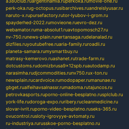
a380club.ru
argentinamia.ru
perkoka.ru
movie-one.ru
perk-oka.ru
g-octopus.ru
sibarchives.ru
andreislyusar.ru
naruto-x.ru
pursefactory.ru
tor-lyubov-i-grom.ru
spayderhed-2022.ru
movieone.ru
evro-dez.ru
webamator.ru
ma-absolut1.ru
avtopomosch27.ru
nv-750.ru
news-plain.ru
nertansaga.ru
delanalad.ru
dizfiles.ru
youtubefree.ru
aria-family.ru
roadli.ru
planeta-samara.ru
mysmartbuy.ru
matrasy-kemerovo.ru
ashanet.ru
trade-farm.ru
dotcustoms.ru
domizbrusa9x12spb.ru
autodamp.ru
narasimha.ru
djcommodities.ru
nv750.ru
x-ton.ru
newsplain.ru
cardvoice.ru
modopaper.ru
manunae.ru
gbget.ru
alfeihavsalnassr.ru
madoma.ru
tajuncos.ru
petrovkasports.ru
porno-online-besplatno.ru
splclub.ru
york-life.ru
doroga-expo.ru
ribery.ru
cleanmedicine.ru
slovar-ivrit.ru
porno-video-besplatno.ru
seks-365.ru
ovucontrol.ru
sloty-igrovyye-avtomaty.ru
ru-industriya.ru
russkoe-porno-besplatno.ru