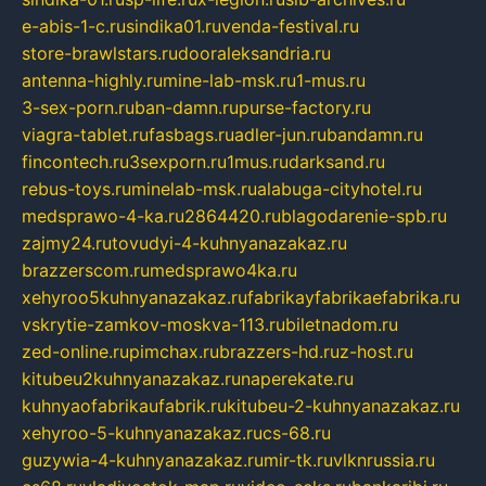
e-abis-1-c.ru
sindika01.ru
venda-festival.ru
store-brawlstars.ru
dooraleksandria.ru
antenna-highly.ru
mine-lab-msk.ru
1-mus.ru
3-sex-porn.ru
ban-damn.ru
purse-factory.ru
viagra-tablet.ru
fasbags.ru
adler-jun.ru
bandamn.ru
fincontech.ru
3sexporn.ru
1mus.ru
darksand.ru
rebus-toys.ru
minelab-msk.ru
alabuga-cityhotel.ru
medsprawo-4-ka.ru
2864420.ru
blagodarenie-spb.ru
zajmy24.ru
tovudyi-4-kuhnyanazakaz.ru
brazzerscom.ru
medsprawo4ka.ru
xehyroo5kuhnyanazakaz.ru
fabrikayfabrikaefabrika.ru
vskrytie-zamkov-moskva-113.ru
biletnadom.ru
zed-online.ru
pimchax.ru
brazzers-hd.ru
z-host.ru
kitubeu2kuhnyanazakaz.ru
naperekate.ru
kuhnyaofabrikaufabrik.ru
kitubeu-2-kuhnyanazakaz.ru
xehyroo-5-kuhnyanazakaz.ru
cs-68.ru
guzywia-4-kuhnyanazakaz.ru
mir-tk.ru
vlknrussia.ru