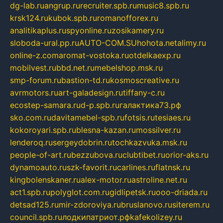
dg-lab.ru
angrup.ru
recruiter.spb.ru
music8.spb.ru
krsk124.ru
kubok.spb.ru
romanofforex.ru
analitikaplus.ru
spyonline.ru
zosikamery.ru
sloboda-ural.pp.ru
AUTO-COM.SU
hohota.net
alimy.ru
online-z.com
aromat-vostoka.ru
otdelkaexp.ru
mobilvest.ru
bbd.net.ru
mebelshop.msk.ru
smp-forum.ru
bastion-td.ru
kosmoscreative.ru
avrmotors.ru
art-galadesign.ru
tiffany-c.ru
ecostep-samara.ru
d-p.spb.ru
галактика73.рф
sko.com.ru
davitamebel-spb.ru
fotsis.ru
tesiaes.ru
kokoroyari.spb.ru
blesna-kazan.ru
mossilver.ru
lenderoq.ru
sergeydobrin.ru
tochkazvuka.msk.ru
people-of-art.ru
bezzubova.ru
clubtibet.ru
orior-aks.ru
dynamoauto.ru
szk-favorit.ru
carlines.ru
flatnsk.ru
kingbolenskaner.ru
alex-motor.ru
astroline.net.ru
act1.spb.ru
polyglot.com.ru
gidlipetsk.ru
ooo-driada.ru
detsad125.ru
mir-zdoroviya.ru
bruslanovo.ru
siterem.ru
council.spb.ru
лодкипатриот.рф
kafekolizey.ru