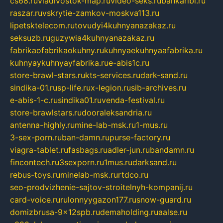
cs68.ru
vladivostok-map.ru
video-seks.ru
bankaribi.ru
raszar.ru
vskrytie-zamkov-moskva113.ru
lipetsktelecom.ru
tovudyi4kuhnyanazakaz.ru
seksuzb.ru
guzywia4kuhnyanazakaz.ru
fabrikaofabrikaokuhny.ru
kuhnyaekuhnyaafabrika.ru
kuhnyaykuhnyayfabrika.ru
e-abis1c.ru
store-brawl-stars.ru
kts-services.ru
dark-sand.ru
sindika-01.ru
sp-life.ru
x-legion.ru
sib-archives.ru
e-abis-1-c.ru
sindika01.ru
venda-festival.ru
store-brawlstars.ru
dooraleksandria.ru
antenna-highly.ru
mine-lab-msk.ru
1-mus.ru
3-sex-porn.ru
ban-damn.ru
purse-factory.ru
viagra-tablet.ru
fasbags.ru
adler-jun.ru
bandamn.ru
fincontech.ru
3sexporn.ru
1mus.ru
darksand.ru
rebus-toys.ru
minelab-msk.ru
rtdco.ru
seo-prodvizhenie-sajtov-stroitelnyh-kompanij.ru
card-voice.ru
rulonnyygazon177.ru
snow-guard.ru
domizbrusa-9x12spb.ru
demaholding.ru
aalse.ru