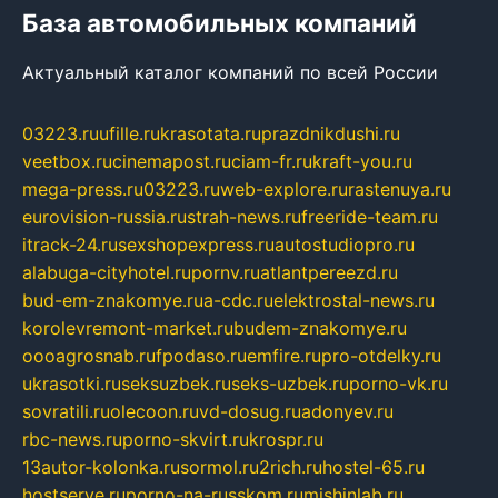
База автомобильных компаний
Актуальный каталог компаний по всей России
03223.ru
ufille.ru
krasotata.ru
prazdnikdushi.ru
veetbox.ru
cinemapost.ru
ciam-fr.ru
kraft-you.ru
mega-press.ru
03223.ru
web-explore.ru
rastenuya.ru
eurovision-russia.ru
strah-news.ru
freeride-team.ru
itrack-24.ru
sexshopexpress.ru
autostudiopro.ru
alabuga-cityhotel.ru
pornv.ru
atlantpereezd.ru
bud-em-znakomye.ru
a-cdc.ru
elektrostal-news.ru
korolevremont-market.ru
budem-znakomye.ru
oooagrosnab.ru
fpodaso.ru
emfire.ru
pro-otdelky.ru
ukrasotki.ru
seksuzbek.ru
seks-uzbek.ru
porno-vk.ru
sovratili.ru
olecoon.ru
vd-dosug.ru
adonyev.ru
rbc-news.ru
porno-skvirt.ru
krospr.ru
13autor-kolonka.ru
sormol.ru
2rich.ru
hostel-65.ru
hostserve.ru
porno-na-russkom.ru
mishinlab.ru