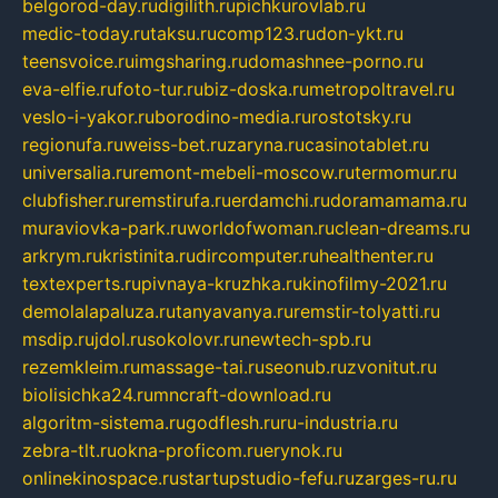
belgorod-day.ru
digilith.ru
pichkurovlab.ru
medic-today.ru
taksu.ru
comp123.ru
don-ykt.ru
teensvoice.ru
imgsharing.ru
domashnee-porno.ru
eva-elfie.ru
foto-tur.ru
biz-doska.ru
metropoltravel.ru
veslo-i-yakor.ru
borodino-media.ru
rostotsky.ru
regionufa.ru
weiss-bet.ru
zaryna.ru
casinotablet.ru
universalia.ru
remont-mebeli-moscow.ru
termomur.ru
clubfisher.ru
remstirufa.ru
erdamchi.ru
doramamama.ru
muraviovka-park.ru
worldofwoman.ru
clean-dreams.ru
arkrym.ru
kristinita.ru
dircomputer.ru
healthenter.ru
textexperts.ru
pivnaya-kruzhka.ru
kinofilmy-2021.ru
demolalapaluza.ru
tanyavanya.ru
remstir-tolyatti.ru
msdip.ru
jdol.ru
sokolovr.ru
newtech-spb.ru
rezemkleim.ru
massage-tai.ru
seonub.ru
zvonitut.ru
biolisichka24.ru
mncraft-download.ru
algoritm-sistema.ru
godflesh.ru
ru-industria.ru
zebra-tlt.ru
okna-proficom.ru
erynok.ru
onlinekinospace.ru
startupstudio-fefu.ru
zarges-ru.ru