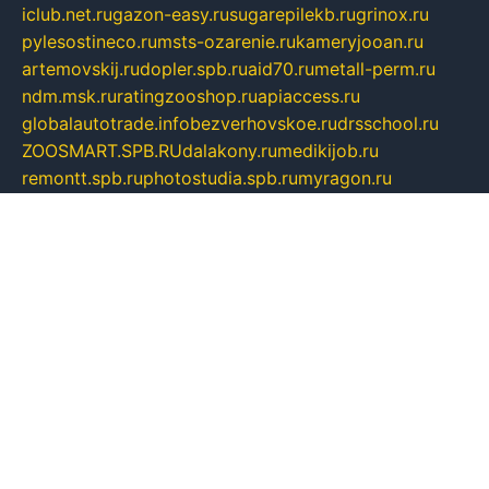
iclub.net.ru
gazon-easy.ru
sugarepilekb.ru
grinox.ru
pylesostineco.ru
msts-ozarenie.ru
kameryjooan.ru
artemovskij.ru
dopler.spb.ru
aid70.ru
metall-perm.ru
ndm.msk.ru
ratingzooshop.ru
apiaccess.ru
globalautotrade.info
bezverhovskoe.ru
drsschool.ru
ZOOSMART.SPB.RU
dalakony.ru
medikijob.ru
remontt.spb.ru
photostudia.spb.ru
myragon.ru
terramia.ru
academy62.ru
gardengallereya.ru
rti.com.ru
artem-news.ru
biserinca.ru
krasnodarkurort.com
imshowtv.ru
mebel-v-tule.ru
mobtopik.ru
pcsecurity.net.ru
tool-sib.ru
multimetrunit.ru
sp-tour.ru
fan-cs.ru
santeh-russia.ru
symbian9.net.ru
DSHAIR.RU
tmmotors.spb.ru
xjocuricopii.com
musavtomat.msk.ru
obustrojdom.ru
sovetcik.ru
ybaranovskaya.ru
ppknews.ru
cult-alshei.ru
JAPANRUSSIA.RU
proekciyamebel.ru
imper-finans.ru
rim.org.ru
glamourai.ru
brassminus.ru
zabor-pro.ru
ftn.pp.ru
dorogoe58.ru
laimengpacker.ru
kuzova-zapchasti.ru