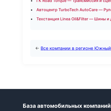
ГК Road Torque — Трансмиссия и сце
Автоцентр TurboTech AutoCare — Рул
Техстанция Linea Oil&Filter — Шины и
←
Все компании в регионе Южный
База автомобильных компаний