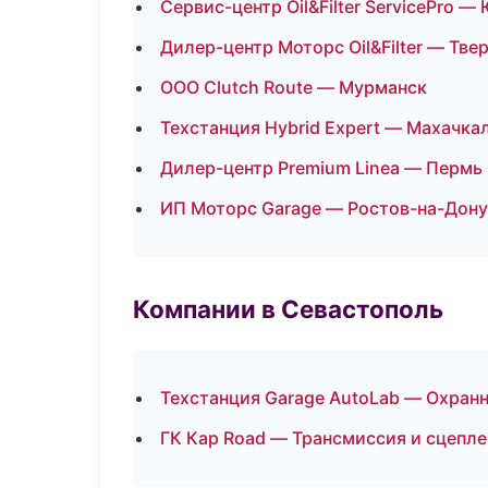
Сервис-центр Oil&Filter ServicePro 
Дилер-центр Моторс Oil&Filter — Тве
ООО Clutch Route — Мурманск
Техстанция Hybrid Expert — Махачка
Дилер-центр Premium Linea — Пермь
ИП Моторс Garage — Ростов-на-Дону
Компании в Севастополь
Техстанция Garage AutoLab — Охран
ГК Кар Road — Трансмиссия и сцепл