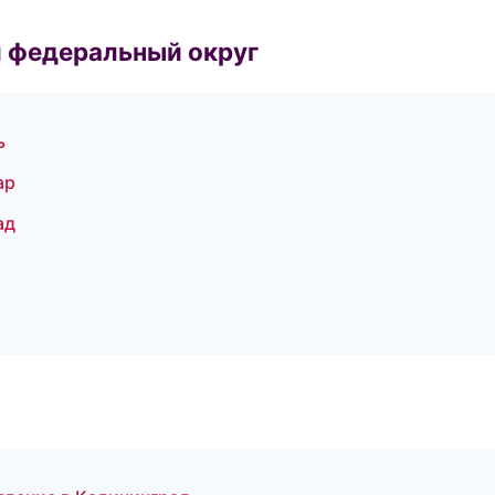
 федеральный округ
ь
ар
ад