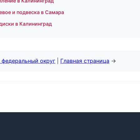
пление в Калининград
евое и подвеска в Самара
 диски в Калининград
 федеральный округ
|
Главная страница
→