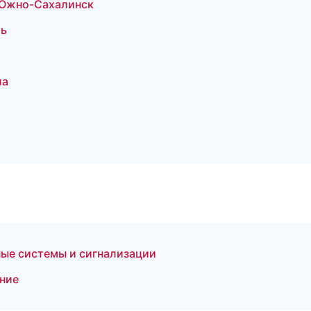
— Южно-Сахалинск
рь
ла
ные системы и сигнализации
ение