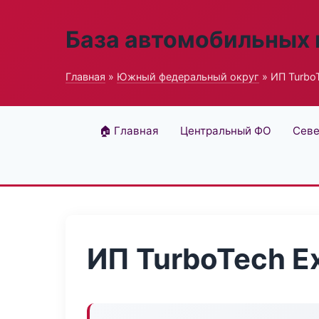
База автомобильных
Главная
»
Южный федеральный округ
» ИП TurboT
🏠 Главная
Центральный ФО
Севе
ИП TurboTech E