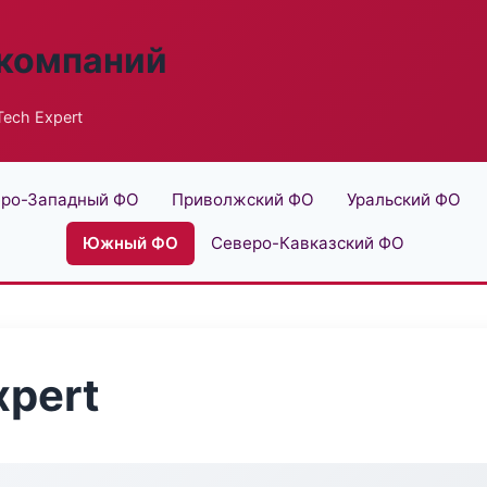
 компаний
ech Expert
ро-Западный ФО
Приволжский ФО
Уральский ФО
Южный ФО
Северо-Кавказский ФО
xpert