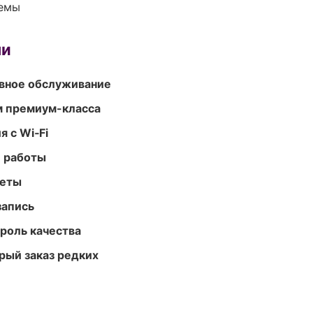
темы
ми
вное обслуживание
м премиум-класса
 с Wi‑Fi
е работы
меты
запись
роль качества
рый заказ редких