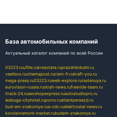
База автомобильных компаний
Актуальный каталог компаний по всей России
03223.ru
ufille.ru
krasotata.ru
prazdnikdushi.ru
veetbox.ru
cinemapost.ru
ciam-fr.ru
kraft-you.ru
mega-press.ru
03223.ru
web-explore.ru
rastenuya.ru
eurovision-russia.ru
strah-news.ru
freeride-team.ru
itrack-24.ru
sexshopexpress.ru
autostudiopro.ru
alabuga-cityhotel.ru
pornv.ru
atlantpereezd.ru
bud-em-znakomye.ru
a-cdc.ru
elektrostal-news.ru
korolevremont-market.ru
budem-znakomye.ru