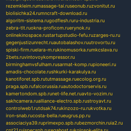
rezemkleim.ru
massage-tai.ru
seonub.ru
zvonitut.ru
biolisichka24.ru
mncraft-download.ru
algoritm-sistema.ru
godflesh.ru
ru-industria.ru
zebra-tlt.ru
okna-proficom.ru
erynok.ru
onlinekinospace.ru
startupstudio-fefu.ru
zarges-ru.ru
gegenjustizunrecht.ru
autobalashov.ru
utrovortu.ru
spiski-firm.ru
elara-m.ru
kinomusorka.ru
mkcslava.ru
2bets.ru
vintovoykompressor.ru
birminghamvsfulham.ru
sarmat-komp.ru
pioneeri.ru
amadis-chocolate.ru
shkurki-karakulya.ru
kanotiforet.spb.ru
tutmassage.ru
ecolog.org.ru
praga.spb.ru
falcorussia.ru
autodoctorservis.ru
kamertondom.spb.ru
net-life.net.ru
avto-vozim.ru
sakhcamera.ru
alliance-electro.spb.ru
stroyavt.ru
controlweb1.ru
tdsak74.ru
kinzozo-ru.ru
kvotka.ru
iron-snab.ru
costa-bella.ru
eugrus.pp.ru
associaciya39.ru
primexpo.spb.ru
bezmorchin.ru
ia2.ru
cpt21.ru
ispecspb.ru
regahost.ru
kolosok-elita.ru