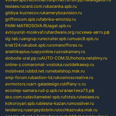
tesiaes.ru
card.com.ru
kazanka.spb.ru
gildiya-kuznecov.ru
kameryboavision.ru
griffoncom.spb.ru
fabrika-emotsiy.ru
PARK-MATROSOVA.RU
agat.spb.ru
avtoyurist-moskva1.ru
hardware.org.ru
схема-авто.рф
dg-lab.ru
angrup.ru
recruiter.spb.ru
music8.spb.ru
krsk124.ru
kubok.spb.ru
romanofforex.ru
analitikaplus.ru
spyonline.ru
zosikamery.ru
sloboda-ural.pp.ru
AUTO-COM.SU
hohota.net
alimy.ru
online-z.com
aromat-vostoka.ru
otdelkaexp.ru
mobilvest.ru
bbd.net.ru
mebelshop.msk.ru
smp-forum.ru
bastion-td.ru
kosmoscreative.ru
avrmotors.ru
art-galadesign.ru
tiffany-c.ru
ecostep-samara.ru
d-p.spb.ru
галактика73.рф
sko.com.ru
davitamebel-spb.ru
fotsis.ru
tesiaes.ru
kokoroyari.spb.ru
blesna-kazan.ru
mossilver.ru
lenderoq.ru
sergeydobrin.ru
tochkazvuka.msk.ru