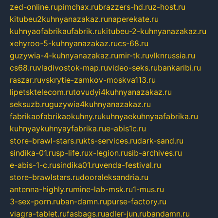
zed-online.ru
pimchax.ru
brazzers-hd.ru
z-host.ru
kitubeu2kuhnyanazakaz.ru
naperekate.ru
kuhnyaofabrikaufabrik.ru
kitubeu-2-kuhnyanazakaz.ru
xehyroo-5-kuhnyanazakaz.ru
cs-68.ru
guzywia-4-kuhnyanazakaz.ru
mir-tk.ru
vlknrussia.ru
cs68.ru
vladivostok-map.ru
video-seks.ru
bankaribi.ru
raszar.ru
vskrytie-zamkov-moskva113.ru
lipetsktelecom.ru
tovudyi4kuhnyanazakaz.ru
seksuzb.ru
guzywia4kuhnyanazakaz.ru
fabrikaofabrikaokuhny.ru
kuhnyaekuhnyaafabrika.ru
kuhnyaykuhnyayfabrika.ru
e-abis1c.ru
store-brawl-stars.ru
kts-services.ru
dark-sand.ru
sindika-01.ru
sp-life.ru
x-legion.ru
sib-archives.ru
e-abis-1-c.ru
sindika01.ru
venda-festival.ru
store-brawlstars.ru
dooraleksandria.ru
antenna-highly.ru
mine-lab-msk.ru
1-mus.ru
3-sex-porn.ru
ban-damn.ru
purse-factory.ru
viagra-tablet.ru
fasbags.ru
adler-jun.ru
bandamn.ru