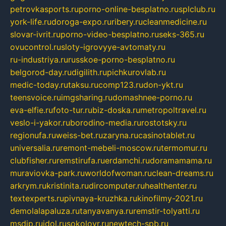
petrovkasports.ru
porno-online-besplatno.ru
splclub.ru
york-life.ru
doroga-expo.ru
ribery.ru
cleanmedicine.ru
slovar-ivrit.ru
porno-video-besplatno.ru
seks-365.ru
ovucontrol.ru
sloty-igrovyye-avtomaty.ru
ru-industriya.ru
russkoe-porno-besplatno.ru
belgorod-day.ru
digilith.ru
pichkurovlab.ru
medic-today.ru
taksu.ru
comp123.ru
don-ykt.ru
teensvoice.ru
imgsharing.ru
domashnee-porno.ru
eva-elfie.ru
foto-tur.ru
biz-doska.ru
metropoltravel.ru
veslo-i-yakor.ru
borodino-media.ru
rostotsky.ru
regionufa.ru
weiss-bet.ru
zaryna.ru
casinotablet.ru
universalia.ru
remont-mebeli-moscow.ru
termomur.ru
clubfisher.ru
remstirufa.ru
erdamchi.ru
doramamama.ru
muraviovka-park.ru
worldofwoman.ru
clean-dreams.ru
arkrym.ru
kristinita.ru
dircomputer.ru
healthenter.ru
textexperts.ru
pivnaya-kruzhka.ru
kinofilmy-2021.ru
demolalapaluza.ru
tanyavanya.ru
remstir-tolyatti.ru
msdip.ru
jdol.ru
sokolovr.ru
newtech-spb.ru