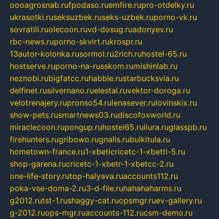
oooagrosnab.ru
fpodaso.ru
emfire.ru
pro-otdelky.ru
ukrasotki.ru
seksuzbek.ru
seks-uzbek.ru
porno-vk.ru
sovratili.ru
olecoon.ru
vd-dosug.ru
adonyev.ru
rbc-news.ru
porno-skvirt.ru
krospr.ru
13autor-kolonka.ru
sormol.ru
2rich.ru
hostel-65.ru
hostserve.ru
porno-na-russkom.ru
mishinlab.ru
neznobi.ru
bigfatcc.ru
habble.ru
starbucksvia.ru
delfinet.ru
silvernano.ru
elestal.ru
vektor-doroga.ru
velotrenajery.ru
pronso54.ru
lenasever.ru
lovinskix.ru
show-pets.ru
smartnews03.ru
discofoxworld.ru
miraclecoon.ru
pongup.ru
hostel65.ru
liura.ru
glasspb.ru
firehunters.ru
gribowo.ru
gnalis.ru
bulkitula.ru
hometown-france.ru
1-xbeticricetc-1-xbetti-5.ru
shop-garena.ru
cricetc-1-xbetr-1-xbetcc-2.ru
one-life-story.ru
top-halyava.ru
accounts112.ru
poka-vse-doma-2.ru
3-d-file.ru
hahahaharms.ru
g2012.ru
tst-1.ru
shaggy-cat.ru
opsmgr.ru
ev-gallery.ru
g-2012.ru
ops-mgr.ru
accounts-112.ru
csm-demo.ru