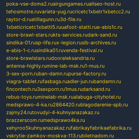
poka-vse-doma2.ru
airgungames.ru
allseo-host.ru
tehosmotre.ru
varieta-yug.ru
cricetc1xbetr1xbetcc2.ru
raytor-d.ru
atillagunn.ru
3d-file.ru
1xbeticricetc1xbetti5.ru
uafoot-statti.ru
e-abis1c.ru
store-brawl-stars.ru
kts-services.ru
dark-sand.ru
sindika-01.ru
sp-life.ru
x-legion.ru
sib-archives.ru
e-abis-1-c.ru
sindika01.ru
venda-festival.ru
store-brawlstars.ru
dooraleksandria.ru
antenna-highly.ru
mine-lab-msk.ru
1-mus.ru
3-sex-porn.ru
ban-damn.ru
purse-factory.ru
viagra-tablet.ru
fasbags.ru
adler-jun.ru
bandamn.ru
fincontech.ru
3sexporn.ru
1mus.ru
darksand.ru
rebus-toys.ru
minelab-msk.ru
alabuga-cityhotel.ru
medsprawo-4-ka.ru
2864420.ru
blagodarenie-spb.ru
zajmy24.ru
tovudyi-4-kuhnyanazakaz.ru
brazzerscom.ru
medsprawo4ka.ru
xehyroo5kuhnyanazakaz.ru
fabrikayfabrikaefabrika.ru
vskrytie-zamkov-moskva-113.ru
biletnadom.ru