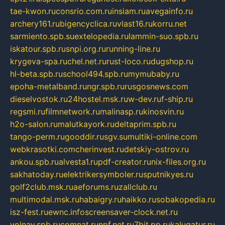
tae-kwon.ru
consrio.com.ru
insiam.ru
avegainfo.ru
archery161.ru
bigencyclica.ru
vlast16.ru
korru.net
sarmiento.spb.su
extelopedia.ru
lammin-suo.spb.ru
iskatour.spb.ru
snpi.org.ru
running-line.ru
krygeva-spa.ru
chel.net.ru
rust-loco.ru
dugshop.ru
hl-beta.spb.ru
school494.spb.ru
mymubaby.ru
epoha-metalband.ru
ngr.spb.ru
rusgosnews.com
dieselvostok.ru
24hostel.msk.ru
w-dev.ru
f-ship.ru
regsmi.ru
filmnetwork.ru
malinasp.ru
kinosvin.ru
h2o-salon.ru
malutkayork.ru
deltaprim.spb.ru
tango-perm.ru
gooddir.ru
sgv.su
multiki-online.com
webkrasotki.com
cherinvest.ru
detskiy-ostrov.ru
ankou.spb.ru
alvesta1.ru
pdf-creator.ru
nix-files.org.ru
sakhatoday.ru
elektrikersymboler.ru
sputnikyes.ru
golf2club.msk.ru
aeforums.ru
zallclub.ru
multimodal.msk.ru
habaigry.ru
haikko.ru
sobakopedia.ru
isz-fest.ru
ewnc.info
screensaver-clock.net.ru
volnav.spb.ru
comnat.ru
npf.net.ru
7bit.pp.ru
kalugatur.ru