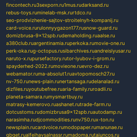
fincontech.ru
3sexporn.ru
1mus.ru
darksand.ru
rebus-toys.ru
minelab-msk.ru
rtdco.ru
seo-prodvizhenie-sajtov-stroitelnyh-kompanij.ru
card-voice.ru
rulonnyygazon177.ru
snow-guard.ru
domizbrusa-9x12spb.ru
demaholding.ru
aalse.ru
a380club.ru
argentinamia.ru
perkoka.ru
movie-one.ru
perk-oka.ru
g-octopus.ru
sibarchives.ru
andreislyusar.ru
naruto-x.ru
pursefactory.ru
tor-lyubov-i-grom.ru
spayderhed-2022.ru
movieone.ru
evro-dez.ru
webamator.ru
ma-absolut1.ru
avtopomosch27.ru
nv-750.ru
news-plain.ru
nertansaga.ru
delanalad.ru
dizfiles.ru
youtubefree.ru
aria-family.ru
roadli.ru
planeta-samara.ru
mysmartbuy.ru
matrasy-kemerovo.ru
ashanet.ru
trade-farm.ru
dotcustoms.ru
domizbrusa9x12spb.ru
autodamp.ru
narasimha.ru
djcommodities.ru
nv750.ru
x-ton.ru
newsplain.ru
cardvoice.ru
modopaper.ru
manunae.ru
gbget.ru
alfeihavsalnassr.ru
madoma.ru
tajuncos.ru