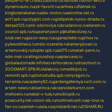
people-of-art.ru
bezzubova.ru
clubtibet.ru
orior-aks.ru
dynamoauto.ru
szk-favorit.ru
carlines.ru
flatnsk.ru
kingbolenskaner.ru
alex-motor.ru
astroline.net.ru
act1.spb.ru
polyglot.com.ru
gidlipetsk.ru
ooo-driada.ru
detsad125.ru
mir-zdoroviya.ru
bruslanovo.ru
siterem.ru
council.spb.ru
лодкипатриот.рф
kafekolizey.ru
iclub.net.ru
gazon-easy.ru
sugarepilekb.ru
grinox.ru
pylesostineco.ru
msts-ozarenie.ru
kameryjooan.ru
artemovskij.ru
dopler.spb.ru
aid70.ru
metall-perm.ru
ndm.msk.ru
ratingzooshop.ru
apiaccess.ru
globalautotrade.info
bezverhovskoe.ru
drsschool.ru
ZOOSMART.SPB.RU
dalakony.ru
medikijob.ru
remontt.spb.ru
photostudia.spb.ru
myragon.ru
terramia.ru
academy62.ru
gardengallereya.ru
rti.com.ru
artem-news.ru
biserinca.ru
krasnodarkurort.com
imshowtv.ru
mebel-v-tule.ru
mobtopik.ru
pcsecurity.net.ru
tool-sib.ru
multimetrunit.ru
sp-tour.ru
fan-cs.ru
santeh-russia.ru
symbian9.net.ru
DSHAIR.RU