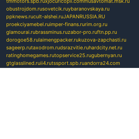
tmmotors.spb.ru
xjocuricopii.com
musavtomat.msk.ru
obustrojdom.ru
sovetcik.ru
ybaranovskaya.ru
ppknews.ru
cult-alshei.ru
JAPANRUSSIA.RU
proekciyamebel.ru
imper-finans.ru
rim.org.ru
glamourai.ru
brassminus.ru
zabor-pro.ru
ftn.pp.ru
dorogoe58.ru
laimengpacker.ru
kuzova-zapchasti.ru
sageerp.ru
taxodrom.ru
dsrazvitie.ru
hardcity.net.ru
ratinghomegames.ru
topservice25.ru
gubernyan.ru
gtglasslined.ru
ii4.ru
tssport.spb.ru
andorra24.com
blackwallstreet.ru
oboimos.ru
optim-doors.com.ru
ikuch.ru
nycr.org.ru
npa21.ru
vremya-ch.spb.ru
desert000.ru
ivtorgi.ru
ifiori.ru
catalog-statei.ru
dcv.org.ru
spetsmaster174.ru
ipkameryhiseeu.ru
dum26.ru
ruspol.spb.ru
fr-opendp.ru
kam-solnyshko.ru
cheyenne-arapaho.ru
sevzapmetal.spb.ru
ted-lapidus.spb.ru
parasite-eliminator.ru
sigma-complete.ru
modernworld.ru
dama-moda.ru
eholot-group.ru
sk-nvkz.ru
DRONGOLD.RU