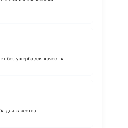
 без ущерба для качества....
 для качества....