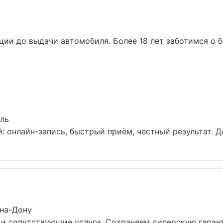
ции до выдачи автомобиля. Более 18 лет заботимся о бе
оль
: онлайн-запись, быстрый приём, честный результат. До
-на-Дону
 и сопутствующие услуги. Сохраняем дилерскую гаран