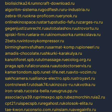
biolisichka24.ru
mncraft-download.ru
algoritm-sistema.ru
godflesh.ru
ru-industria.ru
zebra-tlt.ru
okna-proficom.ru
erynok.ru
onlinekinospace.ru
startupstudio-fefu.ru
zarges-ru.ru
gegenjustizunrecht.ru
autobalashov.ru
utrovortu.ru
spiski-firm.ru
elara-m.ru
kinomusorka.ru
mkcslava.ru
2bets.ru
vintovoykompressor.ru
birminghamvsfulham.ru
sarmat-komp.ru
pioneeri.ru
amadis-chocolate.ru
shkurki-karakulya.ru
kanotiforet.spb.ru
tutmassage.ru
ecolog.org.ru
praga.spb.ru
falcorussia.ru
autodoctorservis.ru
kamertondom.spb.ru
net-life.net.ru
avto-vozim.ru
sakhcamera.ru
alliance-electro.spb.ru
stroyavt.ru
controlweb1.ru
tdsak74.ru
kinzozo-ru.ru
kvotka.ru
iron-snab.ru
costa-bella.ru
eugrus.pp.ru
associaciya39.ru
primexpo.spb.ru
bezmorchin.ru
ia2.ru
cpt21.ru
ispecspb.ru
regahost.ru
kolosok-elita.ru
tae-kwon.ru
consrio.com.ru
insiam.ru
avegainfo.ru