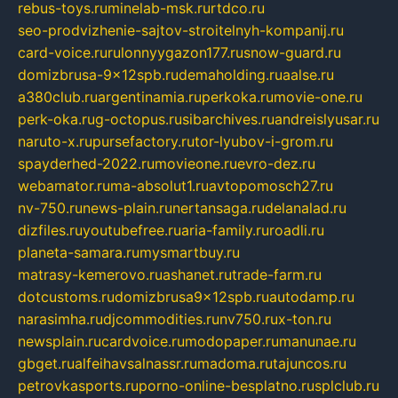
rebus-toys.ru
minelab-msk.ru
rtdco.ru
seo-prodvizhenie-sajtov-stroitelnyh-kompanij.ru
card-voice.ru
rulonnyygazon177.ru
snow-guard.ru
domizbrusa-9x12spb.ru
demaholding.ru
aalse.ru
a380club.ru
argentinamia.ru
perkoka.ru
movie-one.ru
perk-oka.ru
g-octopus.ru
sibarchives.ru
andreislyusar.ru
naruto-x.ru
pursefactory.ru
tor-lyubov-i-grom.ru
spayderhed-2022.ru
movieone.ru
evro-dez.ru
webamator.ru
ma-absolut1.ru
avtopomosch27.ru
nv-750.ru
news-plain.ru
nertansaga.ru
delanalad.ru
dizfiles.ru
youtubefree.ru
aria-family.ru
roadli.ru
planeta-samara.ru
mysmartbuy.ru
matrasy-kemerovo.ru
ashanet.ru
trade-farm.ru
dotcustoms.ru
domizbrusa9x12spb.ru
autodamp.ru
narasimha.ru
djcommodities.ru
nv750.ru
x-ton.ru
newsplain.ru
cardvoice.ru
modopaper.ru
manunae.ru
gbget.ru
alfeihavsalnassr.ru
madoma.ru
tajuncos.ru
petrovkasports.ru
porno-online-besplatno.ru
splclub.ru