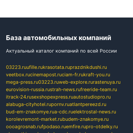
База автомобильных компаний
Актуальный каталог компаний по всей России
03223.ru
ufille.ru
krasotata.ru
prazdnikdushi.ru
veetbox.ru
cinemapost.ru
ciam-fr.ru
kraft-you.ru
mega-press.ru
03223.ru
web-explore.ru
rastenuya.ru
eurovision-russia.ru
strah-news.ru
freeride-team.ru
itrack-24.ru
sexshopexpress.ru
autostudiopro.ru
alabuga-cityhotel.ru
pornv.ru
atlantpereezd.ru
bud-em-znakomye.ru
a-cdc.ru
elektrostal-news.ru
korolevremont-market.ru
budem-znakomye.ru
oooagrosnab.ru
fpodaso.ru
emfire.ru
pro-otdelky.ru