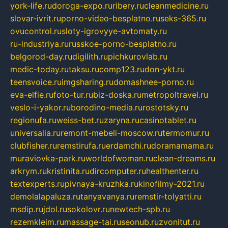
york-life.ru
doroga-expo.ru
ribery.ru
cleanmedicine.ru
slovar-ivrit.ru
porno-video-besplatno.ru
seks-365.ru
ovucontrol.ru
sloty-igrovyye-avtomaty.ru
ru-industriya.ru
russkoe-porno-besplatno.ru
belgorod-day.ru
digilith.ru
pichkurovlab.ru
medic-today.ru
taksu.ru
comp123.ru
don-ykt.ru
teensvoice.ru
imgsharing.ru
domashnee-porno.ru
eva-elfie.ru
foto-tur.ru
biz-doska.ru
metropoltravel.ru
veslo-i-yakor.ru
borodino-media.ru
rostotsky.ru
regionufa.ru
weiss-bet.ru
zaryna.ru
casinotablet.ru
universalia.ru
remont-mebeli-moscow.ru
termomur.ru
clubfisher.ru
remstirufa.ru
erdamchi.ru
doramamama.ru
muraviovka-park.ru
worldofwoman.ru
clean-dreams.ru
arkrym.ru
kristinita.ru
dircomputer.ru
healthenter.ru
textexperts.ru
pivnaya-kruzhka.ru
kinofilmy-2021.ru
demolalapaluza.ru
tanyavanya.ru
remstir-tolyatti.ru
msdip.ru
jdol.ru
sokolovr.ru
newtech-spb.ru
rezemkleim.ru
massage-tai.ru
seonub.ru
zvonitut.ru