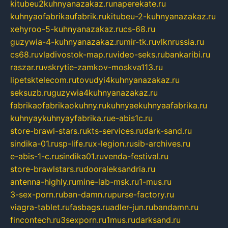
kitubeu2kuhnyanazakaz.ru
naperekate.ru
kuhnyaofabrikaufabrik.ru
kitubeu-2-kuhnyanazakaz.ru
xehyroo-5-kuhnyanazakaz.ru
cs-68.ru
guzywia-4-kuhnyanazakaz.ru
mir-tk.ru
vlknrussia.ru
cs68.ru
vladivostok-map.ru
video-seks.ru
bankaribi.ru
raszar.ru
vskrytie-zamkov-moskva113.ru
lipetsktelecom.ru
tovudyi4kuhnyanazakaz.ru
seksuzb.ru
guzywia4kuhnyanazakaz.ru
fabrikaofabrikaokuhny.ru
kuhnyaekuhnyaafabrika.ru
kuhnyaykuhnyayfabrika.ru
e-abis1c.ru
store-brawl-stars.ru
kts-services.ru
dark-sand.ru
sindika-01.ru
sp-life.ru
x-legion.ru
sib-archives.ru
e-abis-1-c.ru
sindika01.ru
venda-festival.ru
store-brawlstars.ru
dooraleksandria.ru
antenna-highly.ru
mine-lab-msk.ru
1-mus.ru
3-sex-porn.ru
ban-damn.ru
purse-factory.ru
viagra-tablet.ru
fasbags.ru
adler-jun.ru
bandamn.ru
fincontech.ru
3sexporn.ru
1mus.ru
darksand.ru