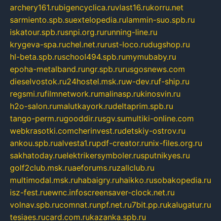
archery161.ru
bigencyclica.ru
vlast16.ru
korru.net
sarmiento.spb.su
extelopedia.ru
lammin-suo.spb.ru
iskatour.spb.ru
snpi.org.ru
running-line.ru
krygeva-spa.ru
chel.net.ru
rust-loco.ru
dugshop.ru
hl-beta.spb.ru
school494.spb.ru
mymubaby.ru
epoha-metalband.ru
ngr.spb.ru
rusgosnews.com
dieselvostok.ru
24hostel.msk.ru
w-dev.ru
f-ship.ru
regsmi.ru
filmnetwork.ru
malinasp.ru
kinosvin.ru
h2o-salon.ru
malutkayork.ru
deltaprim.spb.ru
tango-perm.ru
gooddir.ru
sgv.su
multiki-online.com
webkrasotki.com
cherinvest.ru
detskiy-ostrov.ru
ankou.spb.ru
alvesta1.ru
pdf-creator.ru
nix-files.org.ru
sakhatoday.ru
elektrikersymboler.ru
sputnikyes.ru
golf2club.msk.ru
aeforums.ru
zallclub.ru
multimodal.msk.ru
habaigry.ru
haikko.ru
sobakopedia.ru
isz-fest.ru
ewnc.info
screensaver-clock.net.ru
volnav.spb.ru
comnat.ru
npf.net.ru
7bit.pp.ru
kalugatur.ru
tesiaes.ru
card.com.ru
kazanka.spb.ru