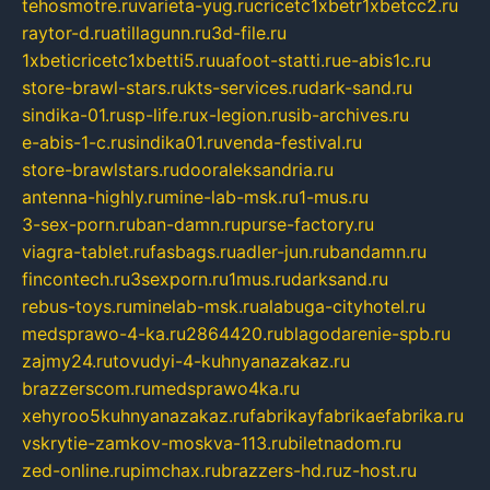
tehosmotre.ru
varieta-yug.ru
cricetc1xbetr1xbetcc2.ru
raytor-d.ru
atillagunn.ru
3d-file.ru
1xbeticricetc1xbetti5.ru
uafoot-statti.ru
e-abis1c.ru
store-brawl-stars.ru
kts-services.ru
dark-sand.ru
sindika-01.ru
sp-life.ru
x-legion.ru
sib-archives.ru
e-abis-1-c.ru
sindika01.ru
venda-festival.ru
store-brawlstars.ru
dooraleksandria.ru
antenna-highly.ru
mine-lab-msk.ru
1-mus.ru
3-sex-porn.ru
ban-damn.ru
purse-factory.ru
viagra-tablet.ru
fasbags.ru
adler-jun.ru
bandamn.ru
fincontech.ru
3sexporn.ru
1mus.ru
darksand.ru
rebus-toys.ru
minelab-msk.ru
alabuga-cityhotel.ru
medsprawo-4-ka.ru
2864420.ru
blagodarenie-spb.ru
zajmy24.ru
tovudyi-4-kuhnyanazakaz.ru
brazzerscom.ru
medsprawo4ka.ru
xehyroo5kuhnyanazakaz.ru
fabrikayfabrikaefabrika.ru
vskrytie-zamkov-moskva-113.ru
biletnadom.ru
zed-online.ru
pimchax.ru
brazzers-hd.ru
z-host.ru