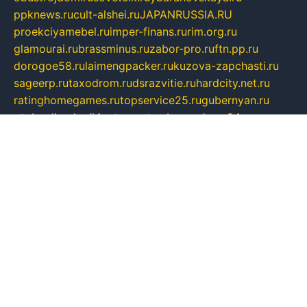
ppknews.ru
cult-alshei.ru
JAPANRUSSIA.RU
proekciyamebel.ru
imper-finans.ru
rim.org.ru
glamourai.ru
brassminus.ru
zabor-pro.ru
ftn.pp.ru
dorogoe58.ru
laimengpacker.ru
kuzova-zapchasti.ru
sageerp.ru
taxodrom.ru
dsrazvitie.ru
hardcity.net.ru
ratinghomegames.ru
topservice25.ru
gubernyan.ru
gtglasslined.ru
ii4.ru
tssport.spb.ru
andorra24.com
blackwallstreet.ru
oboimos.ru
optim-doors.com.ru
ikuch.ru
nycr.org.ru
npa21.ru
vremya-ch.spb.ru
desert000.ru
ivtorgi.ru
ifiori.ru
catalog-statei.ru
dcv.org.ru
spetsmaster174.ru
ipkameryhiseeu.ru
dum26.ru
ruspol.spb.ru
fr-opendp.ru
kam-solnyshko.ru
cheyenne-arapaho.ru
sevzapmetal.spb.ru
ted-lapidus.spb.ru
parasite-eliminator.ru
sigma-complete.ru
modernworld.ru
dama-moda.ru
eholot-group.ru
sk-nvkz.ru
DRONGOLD.RU
democratia2.ru
i-farmer.ru
mass-sport.org
jablonex.spb.ru
bookmess.ru
linkword.ru