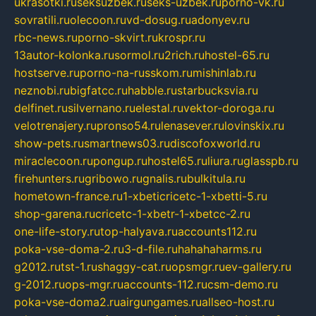
ukrasotki.ru
seksuzbek.ru
seks-uzbek.ru
porno-vk.ru
sovratili.ru
olecoon.ru
vd-dosug.ru
adonyev.ru
rbc-news.ru
porno-skvirt.ru
krospr.ru
13autor-kolonka.ru
sormol.ru
2rich.ru
hostel-65.ru
hostserve.ru
porno-na-russkom.ru
mishinlab.ru
neznobi.ru
bigfatcc.ru
habble.ru
starbucksvia.ru
delfinet.ru
silvernano.ru
elestal.ru
vektor-doroga.ru
velotrenajery.ru
pronso54.ru
lenasever.ru
lovinskix.ru
show-pets.ru
smartnews03.ru
discofoxworld.ru
miraclecoon.ru
pongup.ru
hostel65.ru
liura.ru
glasspb.ru
firehunters.ru
gribowo.ru
gnalis.ru
bulkitula.ru
hometown-france.ru
1-xbeticricetc-1-xbetti-5.ru
shop-garena.ru
cricetc-1-xbetr-1-xbetcc-2.ru
one-life-story.ru
top-halyava.ru
accounts112.ru
poka-vse-doma-2.ru
3-d-file.ru
hahahaharms.ru
g2012.ru
tst-1.ru
shaggy-cat.ru
opsmgr.ru
ev-gallery.ru
g-2012.ru
ops-mgr.ru
accounts-112.ru
csm-demo.ru
poka-vse-doma2.ru
airgungames.ru
allseo-host.ru