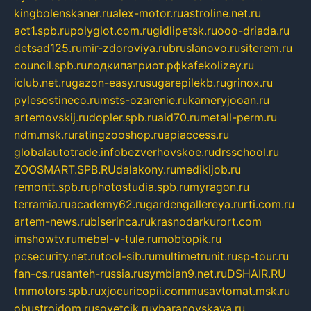
kingbolenskaner.ru
alex-motor.ru
astroline.net.ru
act1.spb.ru
polyglot.com.ru
gidlipetsk.ru
ooo-driada.ru
detsad125.ru
mir-zdoroviya.ru
bruslanovo.ru
siterem.ru
council.spb.ru
лодкипатриот.рф
kafekolizey.ru
iclub.net.ru
gazon-easy.ru
sugarepilekb.ru
grinox.ru
pylesostineco.ru
msts-ozarenie.ru
kameryjooan.ru
artemovskij.ru
dopler.spb.ru
aid70.ru
metall-perm.ru
ndm.msk.ru
ratingzooshop.ru
apiaccess.ru
globalautotrade.info
bezverhovskoe.ru
drsschool.ru
ZOOSMART.SPB.RU
dalakony.ru
medikijob.ru
remontt.spb.ru
photostudia.spb.ru
myragon.ru
terramia.ru
academy62.ru
gardengallereya.ru
rti.com.ru
artem-news.ru
biserinca.ru
krasnodarkurort.com
imshowtv.ru
mebel-v-tule.ru
mobtopik.ru
pcsecurity.net.ru
tool-sib.ru
multimetrunit.ru
sp-tour.ru
fan-cs.ru
santeh-russia.ru
symbian9.net.ru
DSHAIR.RU
tmmotors.spb.ru
xjocuricopii.com
musavtomat.msk.ru
obustrojdom.ru
sovetcik.ru
ybaranovskaya.ru