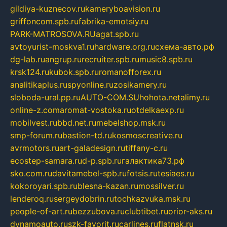
gildiya-kuznecov.ru
kameryboavision.ru
griffoncom.spb.ru
fabrika-emotsiy.ru
PARK-MATROSOVA.RU
agat.spb.ru
avtoyurist-moskva1.ru
hardware.org.ru
схема-авто.рф
dg-lab.ru
angrup.ru
recruiter.spb.ru
music8.spb.ru
krsk124.ru
kubok.spb.ru
romanofforex.ru
analitikaplus.ru
spyonline.ru
zosikamery.ru
sloboda-ural.pp.ru
AUTO-COM.SU
hohota.net
alimy.ru
online-z.com
aromat-vostoka.ru
otdelkaexp.ru
mobilvest.ru
bbd.net.ru
mebelshop.msk.ru
smp-forum.ru
bastion-td.ru
kosmoscreative.ru
avrmotors.ru
art-galadesign.ru
tiffany-c.ru
ecostep-samara.ru
d-p.spb.ru
галактика73.рф
sko.com.ru
davitamebel-spb.ru
fotsis.ru
tesiaes.ru
kokoroyari.spb.ru
blesna-kazan.ru
mossilver.ru
lenderoq.ru
sergeydobrin.ru
tochkazvuka.msk.ru
people-of-art.ru
bezzubova.ru
clubtibet.ru
orior-aks.ru
dynamoauto.ru
szk-favorit.ru
carlines.ru
flatnsk.ru