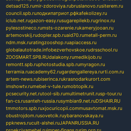
detsad125.ru
mir-zdoroviya.ru
bruslanovo.ru
siterem.ru
council.spb.ru
лодкипатриот.рф
kafekolizey.ru
iclub.net.ru
gazon-easy.ru
sugarepilekb.ru
grinox.ru
pylesostineco.ru
msts-ozarenie.ru
kameryjooan.ru
artemovskij.ru
dopler.spb.ru
aid70.ru
metall-perm.ru
ndm.msk.ru
ratingzooshop.ru
apiaccess.ru
globalautotrade.info
bezverhovskoe.ru
drsschool.ru
ZOOSMART.SPB.RU
dalakony.ru
medikijob.ru
remontt.spb.ru
photostudia.spb.ru
myragon.ru
terramia.ru
academy62.ru
gardengallereya.ru
rti.com.ru
artem-news.ru
biserinca.ru
krasnodarkurort.com
imshowtv.ru
mebel-v-tule.ru
mobtopik.ru
pcsecurity.net.ru
tool-sib.ru
multimetrunit.ru
sp-tour.ru
fan-cs.ru
santeh-russia.ru
symbian9.net.ru
DSHAIR.RU
tmmotors.spb.ru
xjocuricopii.com
musavtomat.msk.ru
obustrojdom.ru
sovetcik.ru
ybaranovskaya.ru
ppknews.ru
cult-alshei.ru
JAPANRUSSIA.RU
proekciyamebel.ru
imper-finans.ru
rim.org.ru