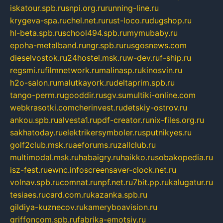
iskatour.spb.ru
snpi.org.ru
running-line.ru
krygeva-spa.ru
chel.net.ru
rust-loco.ru
dugshop.ru
hl-beta.spb.ru
school494.spb.ru
mymubaby.ru
epoha-metalband.ru
ngr.spb.ru
rusgosnews.com
dieselvostok.ru
24hostel.msk.ru
w-dev.ru
f-ship.ru
regsmi.ru
filmnetwork.ru
malinasp.ru
kinosvin.ru
h2o-salon.ru
malutkayork.ru
deltaprim.spb.ru
tango-perm.ru
gooddir.ru
sgv.su
multiki-online.com
webkrasotki.com
cherinvest.ru
detskiy-ostrov.ru
ankou.spb.ru
alvesta1.ru
pdf-creator.ru
nix-files.org.ru
sakhatoday.ru
elektrikersymboler.ru
sputnikyes.ru
golf2club.msk.ru
aeforums.ru
zallclub.ru
multimodal.msk.ru
habaigry.ru
haikko.ru
sobakopedia.ru
isz-fest.ru
ewnc.info
screensaver-clock.net.ru
volnav.spb.ru
comnat.ru
npf.net.ru
7bit.pp.ru
kalugatur.ru
tesiaes.ru
card.com.ru
kazanka.spb.ru
gildiya-kuznecov.ru
kameryboavision.ru
griffoncom.spb.ru
fabrika-emotsiy.ru