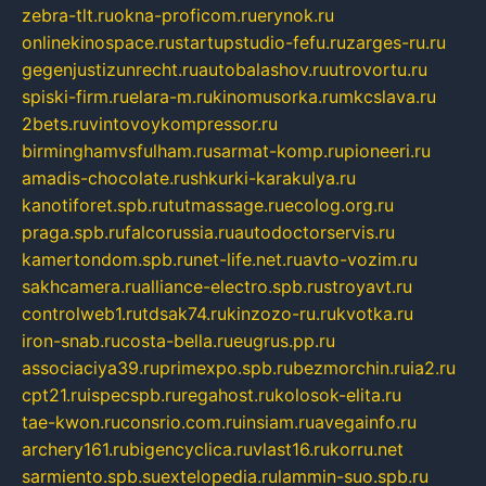
zebra-tlt.ru
okna-proficom.ru
erynok.ru
onlinekinospace.ru
startupstudio-fefu.ru
zarges-ru.ru
gegenjustizunrecht.ru
autobalashov.ru
utrovortu.ru
spiski-firm.ru
elara-m.ru
kinomusorka.ru
mkcslava.ru
2bets.ru
vintovoykompressor.ru
birminghamvsfulham.ru
sarmat-komp.ru
pioneeri.ru
amadis-chocolate.ru
shkurki-karakulya.ru
kanotiforet.spb.ru
tutmassage.ru
ecolog.org.ru
praga.spb.ru
falcorussia.ru
autodoctorservis.ru
kamertondom.spb.ru
net-life.net.ru
avto-vozim.ru
sakhcamera.ru
alliance-electro.spb.ru
stroyavt.ru
controlweb1.ru
tdsak74.ru
kinzozo-ru.ru
kvotka.ru
iron-snab.ru
costa-bella.ru
eugrus.pp.ru
associaciya39.ru
primexpo.spb.ru
bezmorchin.ru
ia2.ru
cpt21.ru
ispecspb.ru
regahost.ru
kolosok-elita.ru
tae-kwon.ru
consrio.com.ru
insiam.ru
avegainfo.ru
archery161.ru
bigencyclica.ru
vlast16.ru
korru.net
sarmiento.spb.su
extelopedia.ru
lammin-suo.spb.ru