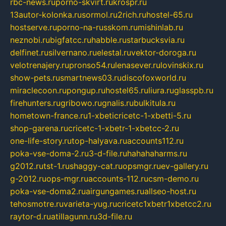
rbc-news.ru
porno-skvirt.ru
krospr.ru
13autor-kolonka.ru
sormol.ru
2rich.ru
hostel-65.ru
hostserve.ru
porno-na-russkom.ru
mishinlab.ru
neznobi.ru
bigfatcc.ru
habble.ru
starbucksvia.ru
delfinet.ru
silvernano.ru
elestal.ru
vektor-doroga.ru
velotrenajery.ru
pronso54.ru
lenasever.ru
lovinskix.ru
show-pets.ru
smartnews03.ru
discofoxworld.ru
miraclecoon.ru
pongup.ru
hostel65.ru
liura.ru
glasspb.ru
firehunters.ru
gribowo.ru
gnalis.ru
bulkitula.ru
hometown-france.ru
1-xbeticricetc-1-xbetti-5.ru
shop-garena.ru
cricetc-1-xbetr-1-xbetcc-2.ru
one-life-story.ru
top-halyava.ru
accounts112.ru
poka-vse-doma-2.ru
3-d-file.ru
hahahaharms.ru
g2012.ru
tst-1.ru
shaggy-cat.ru
opsmgr.ru
ev-gallery.ru
g-2012.ru
ops-mgr.ru
accounts-112.ru
csm-demo.ru
poka-vse-doma2.ru
airgungames.ru
allseo-host.ru
tehosmotre.ru
varieta-yug.ru
cricetc1xbetr1xbetcc2.ru
raytor-d.ru
atillagunn.ru
3d-file.ru