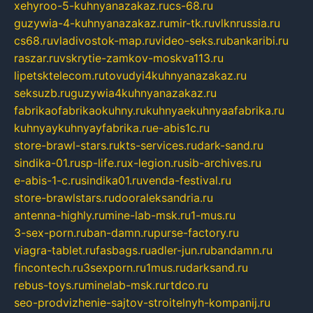
xehyroo-5-kuhnyanazakaz.ru
cs-68.ru
guzywia-4-kuhnyanazakaz.ru
mir-tk.ru
vlknrussia.ru
cs68.ru
vladivostok-map.ru
video-seks.ru
bankaribi.ru
raszar.ru
vskrytie-zamkov-moskva113.ru
lipetsktelecom.ru
tovudyi4kuhnyanazakaz.ru
seksuzb.ru
guzywia4kuhnyanazakaz.ru
fabrikaofabrikaokuhny.ru
kuhnyaekuhnyaafabrika.ru
kuhnyaykuhnyayfabrika.ru
e-abis1c.ru
store-brawl-stars.ru
kts-services.ru
dark-sand.ru
sindika-01.ru
sp-life.ru
x-legion.ru
sib-archives.ru
e-abis-1-c.ru
sindika01.ru
venda-festival.ru
store-brawlstars.ru
dooraleksandria.ru
antenna-highly.ru
mine-lab-msk.ru
1-mus.ru
3-sex-porn.ru
ban-damn.ru
purse-factory.ru
viagra-tablet.ru
fasbags.ru
adler-jun.ru
bandamn.ru
fincontech.ru
3sexporn.ru
1mus.ru
darksand.ru
rebus-toys.ru
minelab-msk.ru
rtdco.ru
seo-prodvizhenie-sajtov-stroitelnyh-kompanij.ru