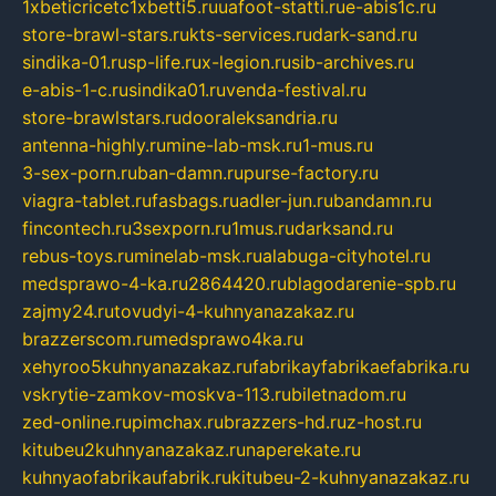
1xbeticricetc1xbetti5.ru
uafoot-statti.ru
e-abis1c.ru
store-brawl-stars.ru
kts-services.ru
dark-sand.ru
sindika-01.ru
sp-life.ru
x-legion.ru
sib-archives.ru
e-abis-1-c.ru
sindika01.ru
venda-festival.ru
store-brawlstars.ru
dooraleksandria.ru
antenna-highly.ru
mine-lab-msk.ru
1-mus.ru
3-sex-porn.ru
ban-damn.ru
purse-factory.ru
viagra-tablet.ru
fasbags.ru
adler-jun.ru
bandamn.ru
fincontech.ru
3sexporn.ru
1mus.ru
darksand.ru
rebus-toys.ru
minelab-msk.ru
alabuga-cityhotel.ru
medsprawo-4-ka.ru
2864420.ru
blagodarenie-spb.ru
zajmy24.ru
tovudyi-4-kuhnyanazakaz.ru
brazzerscom.ru
medsprawo4ka.ru
xehyroo5kuhnyanazakaz.ru
fabrikayfabrikaefabrika.ru
vskrytie-zamkov-moskva-113.ru
biletnadom.ru
zed-online.ru
pimchax.ru
brazzers-hd.ru
z-host.ru
kitubeu2kuhnyanazakaz.ru
naperekate.ru
kuhnyaofabrikaufabrik.ru
kitubeu-2-kuhnyanazakaz.ru