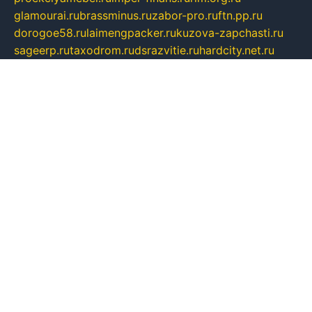
glamourai.ru
brassminus.ru
zabor-pro.ru
ftn.pp.ru
dorogoe58.ru
laimengpacker.ru
kuzova-zapchasti.ru
sageerp.ru
taxodrom.ru
dsrazvitie.ru
hardcity.net.ru
ratinghomegames.ru
topservice25.ru
gubernyan.ru
gtglasslined.ru
ii4.ru
tssport.spb.ru
andorra24.com
blackwallstreet.ru
oboimos.ru
optim-doors.com.ru
ikuch.ru
nycr.org.ru
npa21.ru
vremya-ch.spb.ru
desert000.ru
ivtorgi.ru
ifiori.ru
catalog-statei.ru
dcv.org.ru
spetsmaster174.ru
ipkameryhiseeu.ru
dum26.ru
ruspol.spb.ru
fr-opendp.ru
kam-solnyshko.ru
cheyenne-arapaho.ru
sevzapmetal.spb.ru
ted-lapidus.spb.ru
parasite-eliminator.ru
sigma-complete.ru
modernworld.ru
dama-moda.ru
eholot-group.ru
sk-nvkz.ru
DRONGOLD.RU
democratia2.ru
i-farmer.ru
mass-sport.org
jablonex.spb.ru
bookmess.ru
linkword.ru
refineua.com.ru
cs-spec.net.ru
altay-mebel.ru
DNK-THEATRE.RU
mechaniks.spb.ru
ipcamtechage.ru