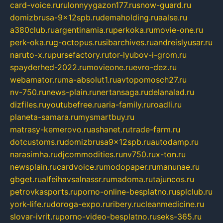
card-voice.ru
rulonnyygazon177.ru
snow-guard.ru
domizbrusa-9x12spb.ru
demaholding.ru
aalse.ru
a380club.ru
argentinamia.ru
perkoka.ru
movie-one.ru
perk-oka.ru
g-octopus.ru
sibarchives.ru
andreislyusar.ru
naruto-x.ru
pursefactory.ru
tor-lyubov-i-grom.ru
spayderhed-2022.ru
movieone.ru
evro-dez.ru
webamator.ru
ma-absolut1.ru
avtopomosch27.ru
nv-750.ru
news-plain.ru
nertansaga.ru
delanalad.ru
dizfiles.ru
youtubefree.ru
aria-family.ru
roadli.ru
planeta-samara.ru
mysmartbuy.ru
matrasy-kemerovo.ru
ashanet.ru
trade-farm.ru
dotcustoms.ru
domizbrusa9x12spb.ru
autodamp.ru
narasimha.ru
djcommodities.ru
nv750.ru
x-ton.ru
newsplain.ru
cardvoice.ru
modopaper.ru
manunae.ru
gbget.ru
alfeihavsalnassr.ru
madoma.ru
tajuncos.ru
petrovkasports.ru
porno-online-besplatno.ru
splclub.ru
york-life.ru
doroga-expo.ru
ribery.ru
cleanmedicine.ru
slovar-ivrit.ru
porno-video-besplatno.ru
seks-365.ru