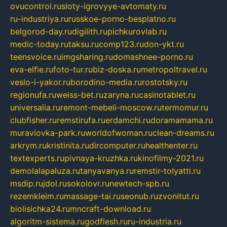
ovucontrol.ru
sloty-igrovyye-avtomaty.ru
ru-industriya.ru
russkoe-porno-besplatno.ru
belgorod-day.ru
digilith.ru
pichkurovlab.ru
medic-today.ru
taksu.ru
comp123.ru
don-ykt.ru
teensvoice.ru
imgsharing.ru
domashnee-porno.ru
eva-elfie.ru
foto-tur.ru
biz-doska.ru
metropoltravel.ru
veslo-i-yakor.ru
borodino-media.ru
rostotsky.ru
regionufa.ru
weiss-bet.ru
zaryna.ru
casinotablet.ru
universalia.ru
remont-mebeli-moscow.ru
termomur.ru
clubfisher.ru
remstirufa.ru
erdamchi.ru
doramamama.ru
muraviovka-park.ru
worldofwoman.ru
clean-dreams.ru
arkrym.ru
kristinita.ru
dircomputer.ru
healthenter.ru
textexperts.ru
pivnaya-kruzhka.ru
kinofilmy-2021.ru
demolalapaluza.ru
tanyavanya.ru
remstir-tolyatti.ru
msdip.ru
jdol.ru
sokolovr.ru
newtech-spb.ru
rezemkleim.ru
massage-tai.ru
seonub.ru
zvonitut.ru
biolisichka24.ru
mncraft-download.ru
algoritm-sistema.ru
godflesh.ru
ru-industria.ru