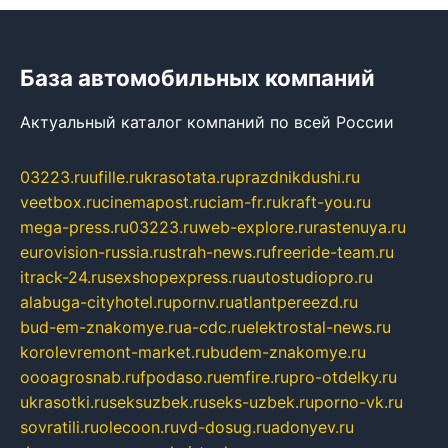
База автомобильных компаний
Актуальный каталог компаний по всей России
03223.ru
ufille.ru
krasotata.ru
prazdnikdushi.ru
veetbox.ru
cinemapost.ru
ciam-fr.ru
kraft-you.ru
mega-press.ru
03223.ru
web-explore.ru
rastenuya.ru
eurovision-russia.ru
strah-news.ru
freeride-team.ru
itrack-24.ru
sexshopexpress.ru
autostudiopro.ru
alabuga-cityhotel.ru
pornv.ru
atlantpereezd.ru
bud-em-znakomye.ru
a-cdc.ru
elektrostal-news.ru
korolevremont-market.ru
budem-znakomye.ru
oooagrosnab.ru
fpodaso.ru
emfire.ru
pro-otdelky.ru
ukrasotki.ru
seksuzbek.ru
seks-uzbek.ru
porno-vk.ru
sovratili.ru
olecoon.ru
vd-dosug.ru
adonyev.ru