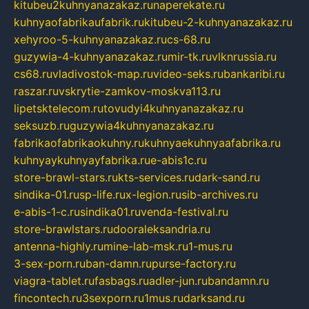
kitubeu2kuhnyanazakaz.ru
naperekate.ru
kuhnyaofabrikaufabrik.ru
kitubeu-2-kuhnyanazakaz.ru
xehyroo-5-kuhnyanazakaz.ru
cs-68.ru
guzywia-4-kuhnyanazakaz.ru
mir-tk.ru
vlknrussia.ru
cs68.ru
vladivostok-map.ru
video-seks.ru
bankaribi.ru
raszar.ru
vskrytie-zamkov-moskva113.ru
lipetsktelecom.ru
tovudyi4kuhnyanazakaz.ru
seksuzb.ru
guzywia4kuhnyanazakaz.ru
fabrikaofabrikaokuhny.ru
kuhnyaekuhnyaafabrika.ru
kuhnyaykuhnyayfabrika.ru
e-abis1c.ru
store-brawl-stars.ru
kts-services.ru
dark-sand.ru
sindika-01.ru
sp-life.ru
x-legion.ru
sib-archives.ru
e-abis-1-c.ru
sindika01.ru
venda-festival.ru
store-brawlstars.ru
dooraleksandria.ru
antenna-highly.ru
mine-lab-msk.ru
1-mus.ru
3-sex-porn.ru
ban-damn.ru
purse-factory.ru
viagra-tablet.ru
fasbags.ru
adler-jun.ru
bandamn.ru
fincontech.ru
3sexporn.ru
1mus.ru
darksand.ru