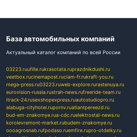
База автомобильных компаний
Актуальный каталог компаний по всей России
03223.ru
ufille.ru
krasotata.ru
prazdnikdushi.ru
veetbox.ru
cinemapost.ru
ciam-fr.ru
kraft-you.ru
mega-press.ru
03223.ru
web-explore.ru
rastenuya.ru
eurovision-russia.ru
strah-news.ru
freeride-team.ru
itrack-24.ru
sexshopexpress.ru
autostudiopro.ru
alabuga-cityhotel.ru
pornv.ru
atlantpereezd.ru
bud-em-znakomye.ru
a-cdc.ru
elektrostal-news.ru
korolevremont-market.ru
budem-znakomye.ru
oooagrosnab.ru
fpodaso.ru
emfire.ru
pro-otdelky.ru