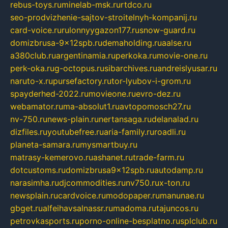
rebus-toys.ru
minelab-msk.ru
rtdco.ru
seo-prodvizhenie-sajtov-stroitelnyh-kompanij.ru
card-voice.ru
rulonnyygazon177.ru
snow-guard.ru
domizbrusa-9x12spb.ru
demaholding.ru
aalse.ru
a380club.ru
argentinamia.ru
perkoka.ru
movie-one.ru
perk-oka.ru
g-octopus.ru
sibarchives.ru
andreislyusar.ru
naruto-x.ru
pursefactory.ru
tor-lyubov-i-grom.ru
spayderhed-2022.ru
movieone.ru
evro-dez.ru
webamator.ru
ma-absolut1.ru
avtopomosch27.ru
nv-750.ru
news-plain.ru
nertansaga.ru
delanalad.ru
dizfiles.ru
youtubefree.ru
aria-family.ru
roadli.ru
planeta-samara.ru
mysmartbuy.ru
matrasy-kemerovo.ru
ashanet.ru
trade-farm.ru
dotcustoms.ru
domizbrusa9x12spb.ru
autodamp.ru
narasimha.ru
djcommodities.ru
nv750.ru
x-ton.ru
newsplain.ru
cardvoice.ru
modopaper.ru
manunae.ru
gbget.ru
alfeihavsalnassr.ru
madoma.ru
tajuncos.ru
petrovkasports.ru
porno-online-besplatno.ru
splclub.ru