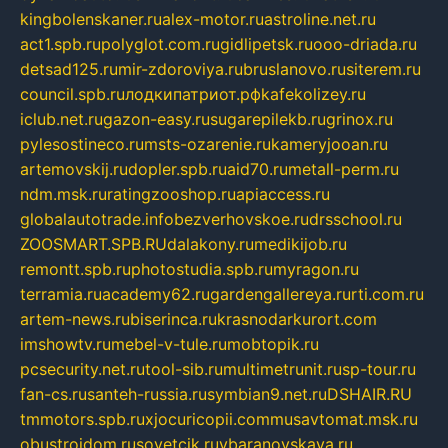
kingbolenskaner.ru
alex-motor.ru
astroline.net.ru
act1.spb.ru
polyglot.com.ru
gidlipetsk.ru
ooo-driada.ru
detsad125.ru
mir-zdoroviya.ru
bruslanovo.ru
siterem.ru
council.spb.ru
лодкипатриот.рф
kafekolizey.ru
iclub.net.ru
gazon-easy.ru
sugarepilekb.ru
grinox.ru
pylesostineco.ru
msts-ozarenie.ru
kameryjooan.ru
artemovskij.ru
dopler.spb.ru
aid70.ru
metall-perm.ru
ndm.msk.ru
ratingzooshop.ru
apiaccess.ru
globalautotrade.info
bezverhovskoe.ru
drsschool.ru
ZOOSMART.SPB.RU
dalakony.ru
medikijob.ru
remontt.spb.ru
photostudia.spb.ru
myragon.ru
terramia.ru
academy62.ru
gardengallereya.ru
rti.com.ru
artem-news.ru
biserinca.ru
krasnodarkurort.com
imshowtv.ru
mebel-v-tule.ru
mobtopik.ru
pcsecurity.net.ru
tool-sib.ru
multimetrunit.ru
sp-tour.ru
fan-cs.ru
santeh-russia.ru
symbian9.net.ru
DSHAIR.RU
tmmotors.spb.ru
xjocuricopii.com
musavtomat.msk.ru
obustrojdom.ru
sovetcik.ru
ybaranovskaya.ru