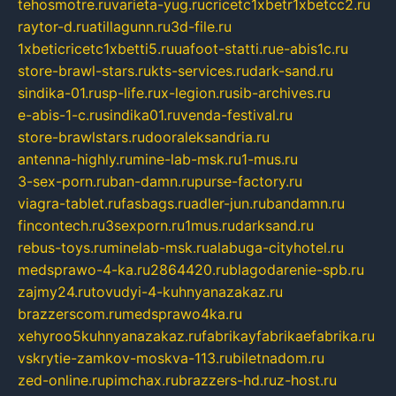
tehosmotre.ru
varieta-yug.ru
cricetc1xbetr1xbetcc2.ru
raytor-d.ru
atillagunn.ru
3d-file.ru
1xbeticricetc1xbetti5.ru
uafoot-statti.ru
e-abis1c.ru
store-brawl-stars.ru
kts-services.ru
dark-sand.ru
sindika-01.ru
sp-life.ru
x-legion.ru
sib-archives.ru
e-abis-1-c.ru
sindika01.ru
venda-festival.ru
store-brawlstars.ru
dooraleksandria.ru
antenna-highly.ru
mine-lab-msk.ru
1-mus.ru
3-sex-porn.ru
ban-damn.ru
purse-factory.ru
viagra-tablet.ru
fasbags.ru
adler-jun.ru
bandamn.ru
fincontech.ru
3sexporn.ru
1mus.ru
darksand.ru
rebus-toys.ru
minelab-msk.ru
alabuga-cityhotel.ru
medsprawo-4-ka.ru
2864420.ru
blagodarenie-spb.ru
zajmy24.ru
tovudyi-4-kuhnyanazakaz.ru
brazzerscom.ru
medsprawo4ka.ru
xehyroo5kuhnyanazakaz.ru
fabrikayfabrikaefabrika.ru
vskrytie-zamkov-moskva-113.ru
biletnadom.ru
zed-online.ru
pimchax.ru
brazzers-hd.ru
z-host.ru