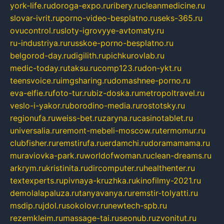
york-life.ru
doroga-expo.ru
ribery.ru
cleanmedicine.ru
slovar-ivrit.ru
porno-video-besplatno.ru
seks-365.ru
ovucontrol.ru
sloty-igrovyye-avtomaty.ru
ru-industriya.ru
russkoe-porno-besplatno.ru
belgorod-day.ru
digilith.ru
pichkurovlab.ru
medic-today.ru
taksu.ru
comp123.ru
don-ykt.ru
teensvoice.ru
imgsharing.ru
domashnee-porno.ru
eva-elfie.ru
foto-tur.ru
biz-doska.ru
metropoltravel.ru
veslo-i-yakor.ru
borodino-media.ru
rostotsky.ru
regionufa.ru
weiss-bet.ru
zaryna.ru
casinotablet.ru
universalia.ru
remont-mebeli-moscow.ru
termomur.ru
clubfisher.ru
remstirufa.ru
erdamchi.ru
doramamama.ru
muraviovka-park.ru
worldofwoman.ru
clean-dreams.ru
arkrym.ru
kristinita.ru
dircomputer.ru
healthenter.ru
textexperts.ru
pivnaya-kruzhka.ru
kinofilmy-2021.ru
demolalapaluza.ru
tanyavanya.ru
remstir-tolyatti.ru
msdip.ru
jdol.ru
sokolovr.ru
newtech-spb.ru
rezemkleim.ru
massage-tai.ru
seonub.ru
zvonitut.ru