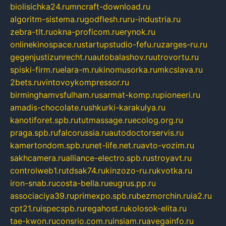
biolisichka24.ru
mncraft-download.ru
algoritm-sistema.ru
godflesh.ru
ru-industria.ru
zebra-tlt.ru
okna-proficom.ru
erynok.ru
onlinekinospace.ru
startupstudio-fefu.ru
zarges-ru.ru
gegenjustizunrecht.ru
autobalashov.ru
utrovortu.ru
spiski-firm.ru
elara-m.ru
kinomusorka.ru
mkcslava.ru
2bets.ru
vintovoykompressor.ru
birminghamvsfulham.ru
sarmat-komp.ru
pioneeri.ru
amadis-chocolate.ru
shkurki-karakulya.ru
kanotiforet.spb.ru
tutmassage.ru
ecolog.org.ru
praga.spb.ru
falcorussia.ru
autodoctorservis.ru
kamertondom.spb.ru
net-life.net.ru
avto-vozim.ru
sakhcamera.ru
alliance-electro.spb.ru
stroyavt.ru
controlweb1.ru
tdsak74.ru
kinzozo-ru.ru
kvotka.ru
iron-snab.ru
costa-bella.ru
eugrus.pp.ru
associaciya39.ru
primexpo.spb.ru
bezmorchin.ru
ia2.ru
cpt21.ru
ispecspb.ru
regahost.ru
kolosok-elita.ru
tae-kwon.ru
consrio.com.ru
insiam.ru
avegainfo.ru