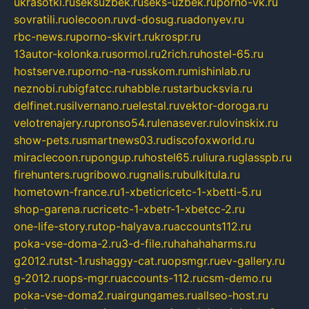
ukrasotki.ru
seksuzbek.ru
seks-uzbek.ru
porno-vk.ru
sovratili.ru
olecoon.ru
vd-dosug.ru
adonyev.ru
rbc-news.ru
porno-skvirt.ru
krospr.ru
13autor-kolonka.ru
sormol.ru
2rich.ru
hostel-65.ru
hostserve.ru
porno-na-russkom.ru
mishinlab.ru
neznobi.ru
bigfatcc.ru
habble.ru
starbucksvia.ru
delfinet.ru
silvernano.ru
elestal.ru
vektor-doroga.ru
velotrenajery.ru
pronso54.ru
lenasever.ru
lovinskix.ru
show-pets.ru
smartnews03.ru
discofoxworld.ru
miraclecoon.ru
pongup.ru
hostel65.ru
liura.ru
glasspb.ru
firehunters.ru
gribowo.ru
gnalis.ru
bulkitula.ru
hometown-france.ru
1-xbeticricetc-1-xbetti-5.ru
shop-garena.ru
cricetc-1-xbetr-1-xbetcc-2.ru
one-life-story.ru
top-halyava.ru
accounts112.ru
poka-vse-doma-2.ru
3-d-file.ru
hahahaharms.ru
g2012.ru
tst-1.ru
shaggy-cat.ru
opsmgr.ru
ev-gallery.ru
g-2012.ru
ops-mgr.ru
accounts-112.ru
csm-demo.ru
poka-vse-doma2.ru
airgungames.ru
allseo-host.ru