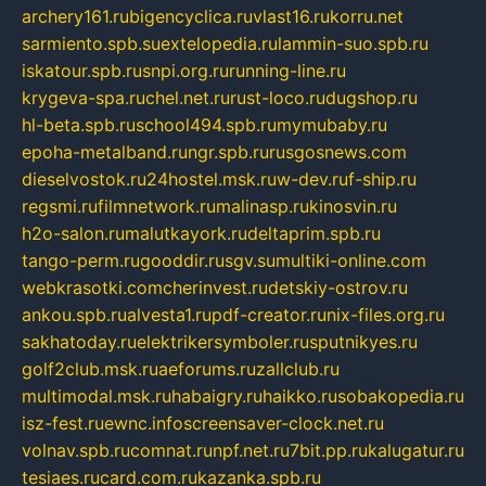
archery161.ru
bigencyclica.ru
vlast16.ru
korru.net
sarmiento.spb.su
extelopedia.ru
lammin-suo.spb.ru
iskatour.spb.ru
snpi.org.ru
running-line.ru
krygeva-spa.ru
chel.net.ru
rust-loco.ru
dugshop.ru
hl-beta.spb.ru
school494.spb.ru
mymubaby.ru
epoha-metalband.ru
ngr.spb.ru
rusgosnews.com
dieselvostok.ru
24hostel.msk.ru
w-dev.ru
f-ship.ru
regsmi.ru
filmnetwork.ru
malinasp.ru
kinosvin.ru
h2o-salon.ru
malutkayork.ru
deltaprim.spb.ru
tango-perm.ru
gooddir.ru
sgv.su
multiki-online.com
webkrasotki.com
cherinvest.ru
detskiy-ostrov.ru
ankou.spb.ru
alvesta1.ru
pdf-creator.ru
nix-files.org.ru
sakhatoday.ru
elektrikersymboler.ru
sputnikyes.ru
golf2club.msk.ru
aeforums.ru
zallclub.ru
multimodal.msk.ru
habaigry.ru
haikko.ru
sobakopedia.ru
isz-fest.ru
ewnc.info
screensaver-clock.net.ru
volnav.spb.ru
comnat.ru
npf.net.ru
7bit.pp.ru
kalugatur.ru
tesiaes.ru
card.com.ru
kazanka.spb.ru