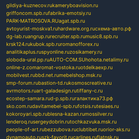
gildiya-kuznecov.ru
kameryboavision.ru
griffoncom.spb.ru
fabrika-emotsiy.ru
PARK-MATROSOVA.RU
agat.spb.ru
avtoyurist-moskva1.ru
hardware.org.ru
схема-авто.рф
dg-lab.ru
angrup.ru
recruiter.spb.ru
music8.spb.ru
krsk124.ru
kubok.spb.ru
romanofforex.ru
analitikaplus.ru
spyonline.ru
zosikamery.ru
sloboda-ural.pp.ru
AUTO-COM.SU
hohota.net
alimy.ru
online-z.com
aromat-vostoka.ru
otdelkaexp.ru
mobilvest.ru
bbd.net.ru
mebelshop.msk.ru
smp-forum.ru
bastion-td.ru
kosmoscreative.ru
avrmotors.ru
art-galadesign.ru
tiffany-c.ru
ecostep-samara.ru
d-p.spb.ru
галактика73.рф
sko.com.ru
davitamebel-spb.ru
fotsis.ru
tesiaes.ru
kokoroyari.spb.ru
blesna-kazan.ru
mossilver.ru
lenderoq.ru
sergeydobrin.ru
tochkazvuka.msk.ru
people-of-art.ru
bezzubova.ru
clubtibet.ru
orior-aks.ru
dynamoauto.ru
szk-favorit.ru
carlines.ru
flatnsk.ru