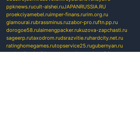
ppknews.ru
cult-alshei.ru
JAPANRUSSIA.RU
proekciyamebel.ru
imper-finans.ru
rim.org.ru
glamourai.ru
brassminus.ru
zabor-pro.ru
ftn.pp.ru
dorogoe58.ru
laimengpacker.ru
kuzova-zapchasti.ru
sageerp.ru
taxodrom.ru
dsrazvitie.ru
hardcity.net.ru
ratinghomegames.ru
topservice25.ru
gubernyan.ru
gtglasslined.ru
ii4.ru
tssport.spb.ru
andorra24.com
blackwallstreet.ru
oboimos.ru
optim-doors.com.ru
ikuch.ru
nycr.org.ru
npa21.ru
vremya-ch.spb.ru
desert000.ru
ivtorgi.ru
ifiori.ru
catalog-statei.ru
dcv.org.ru
spetsmaster174.ru
ipkameryhiseeu.ru
dum26.ru
ruspol.spb.ru
fr-opendp.ru
kam-solnyshko.ru
cheyenne-arapaho.ru
sevzapmetal.spb.ru
ted-lapidus.spb.ru
parasite-eliminator.ru
sigma-complete.ru
modernworld.ru
dama-moda.ru
eholot-group.ru
sk-nvkz.ru
DRONGOLD.RU
democratia2.ru
i-farmer.ru
mass-sport.org
jablonex.spb.ru
bookmess.ru
linkword.ru