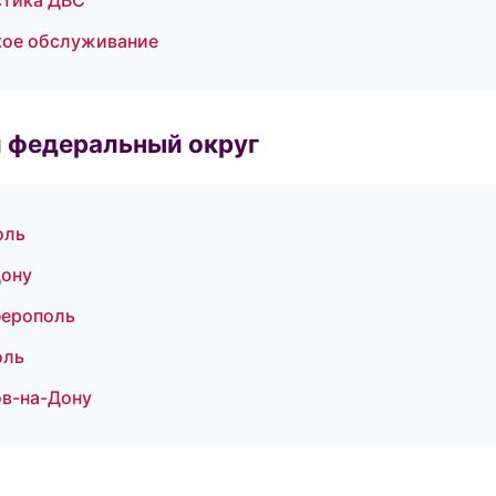
стика ДВС
ское обслуживание
 федеральный округ
оль
Дону
ферополь
оль
ов-на-Дону