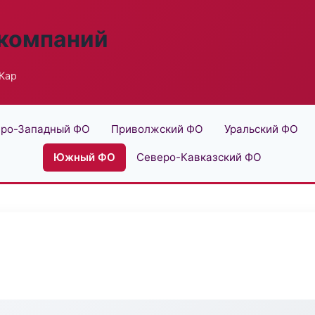
 компаний
 Кар
ро-Западный ФО
Приволжский ФО
Уральский ФО
Южный ФО
Северо-Кавказский ФО