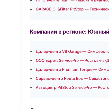
ИП Drive Premium — Ремонт и диагно
GARAGE Oil&Filter PitStop — Техниче
Компании в регионе: Южный
Дилер-центр V8 Garage — Симфероп
ООО Expert ServicePro — Ростов-на-
Дилер-центр Premium Torque — Сим
Сервис-центр Route Box — Севастоп
Автоцентр PitStop ServicePro — Рост