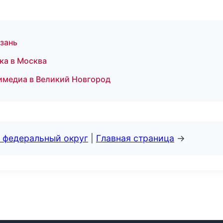
азань
ка в Москва
тимедиа в Великий Новгород
 федеральный округ
|
Главная страница
→