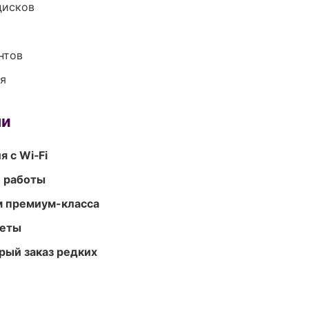
дисков
нтов
ия
ми
 с Wi‑Fi
е работы
м премиум-класса
меты
рый заказ редких